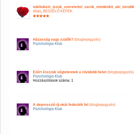
tuleltukezt_issok_szeretettel_varok_mindenkit_aki_tor
(kép)
,
BESZÉLŐ KÉPEK
Házasság vagy szülők?
(blogbejegyzés)
Pszichológia Klub
Ezért érezzük végtelennek a rövidebb hetet
(blogbejegyzés)
Pszichológia Klub
Hozzászólások száma: 1
A depresszió új okát fedezték fel
(blogbejegyzés)
Pszichológia Klub