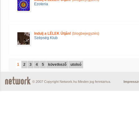
Ezoteria
Indulj a LÉLEK Útján!
(blogbejegyzés)
Szépség Klub
1
2
3
4
5
következő
utolsó
© 2007 Copyright Network.hu Minden jog fenntartva.
Impress