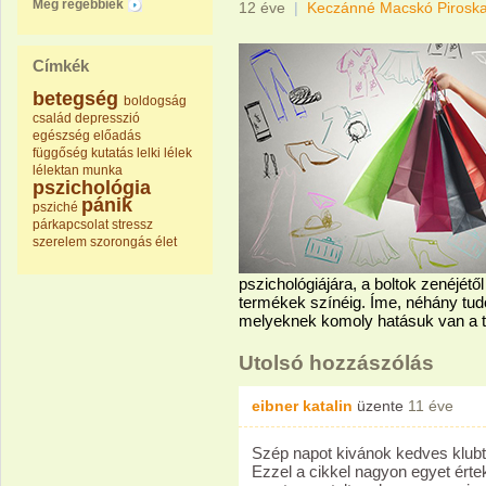
Még régebbiek
12 éve
|
Keczánné Macskó Pirosk
Címkék
betegség
boldogság
család
depresszió
egészség
előadás
függőség
kutatás
lelki
lélek
lélektan
munka
pszichológia
pánik
psziché
párkapcsolat
stressz
szerelem
szorongás
élet
pszichológiájára, a boltok zenéjét
termékek színéig. Íme, néhány tu
melyeknek komoly hatásuk van a tu
Utolsó hozzászólás
eibner katalin
üzente
11 éve
Szép napot kivánok kedves klub
Ezzel a cikkel nagyon egyet ért