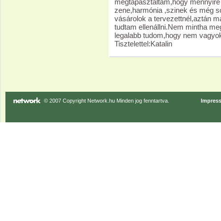
megtapasztaltam,hogy mennyire b
zene,harmónia ,szinek és még s
vásárolok a tervezettnél,aztán
tudtam ellenállni.Nem mintha me
legalabb tudom,hogy nem vagyok
Tisztelettel:Katalin
© 2007 Copyright Network.hu Minden jog fenntartva.
Impres