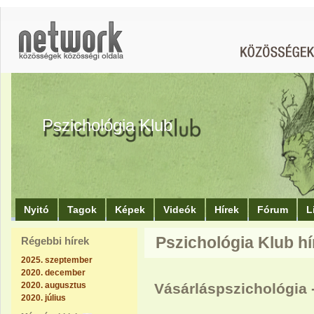
Pszichológia Klub
Nyitó
Tagok
Képek
Videók
Hírek
Fórum
L
Pszichológia Klub hír
Régebbi hírek
2025. szeptember
2020. december
2020. augusztus
Vásárláspszichológia -
2020. július