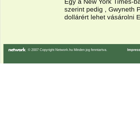
Egy a New York Times-ba
szerint pedig , Gwyneth 
dollárért lehet vásárolni 
© 2007 Copyright Network.hu Minden jog fenntartva.
Impres