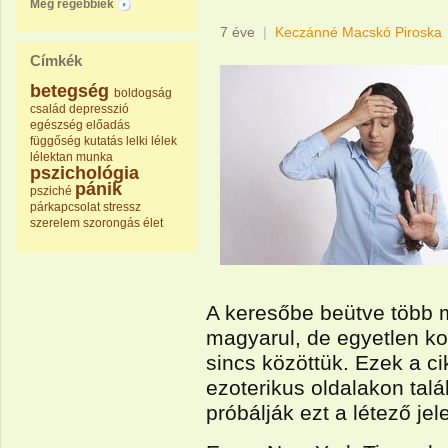
Még régebbiek
7 éve
|
Keczánné Macskó Piroska
Címkék
betegség
boldogság
család
depresszió
egészség
előadás
függőség
kutatás
lelki
lélek
lélektan
munka
pszichológia
pánik
psziché
párkapcsolat
stressz
szerelem
szorongás
élet
A keresőbe beütve több m
magyarul, de egyetlen k
sincs közöttük. Ezek a ci
ezoterikus oldalakon talá
próbálják ezt a létező jel