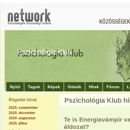
Pszichológia Klub
Nyitó
Tagok
Képek
Videók
Hírek
Fórum
L
Pszichológia Klub hí
Régebbi hírek
2025. szeptember
2020. december
2020. augusztus
Te is Energiavámpír v
2020. július
áldozat?