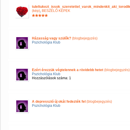
tuleltukezt_issok_szeretettel_varok_mindenkit_aki_tor
(kép)
,
BESZÉLŐ KÉPEK
Házasság vagy szülők?
(blogbejegyzés)
Pszichológia Klub
Ezért érezzük végtelennek a rövidebb hetet
(blogbejegyzés)
Pszichológia Klub
Hozzászólások száma: 1
A depresszió új okát fedezték fel
(blogbejegyzés)
Pszichológia Klub