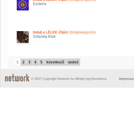
Ezoteria
Indulj a LÉLEK Útján!
(blogbejegyzés)
Szépség Klub
1
2
3
4
5
következő
utolsó
© 2007 Copyright Network.hu Minden jog fenntartva.
Impress