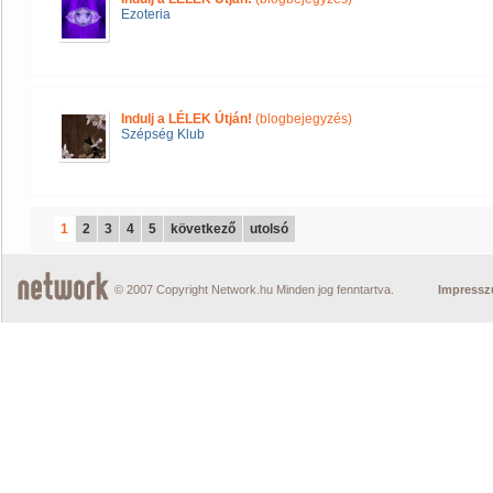
Ezoteria
Indulj a LÉLEK Útján!
(blogbejegyzés)
Szépség Klub
1
2
3
4
5
következő
utolsó
© 2007 Copyright Network.hu Minden jog fenntartva.
Impress