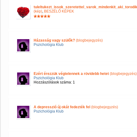
tuleltukezt_issok_szeretettel_varok_mindenkit_aki_tor
(kép)
,
BESZÉLŐ KÉPEK
Házasság vagy szülők?
(blogbejegyzés)
Pszichológia Klub
Ezért érezzük végtelennek a rövidebb hetet
(blogbejegyzés)
Pszichológia Klub
Hozzászólások száma: 1
A depresszió új okát fedezték fel
(blogbejegyzés)
Pszichológia Klub