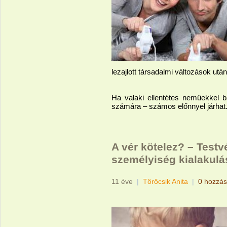
lezajlott társadalmi változások után
Ha valaki ellentétes neműekkel 
számára – számos előnnyel járhat
A vér kötelez? – Testv
személyiség kialakul
11 éve
|
Törőcsik Anita
|
0 hozzás