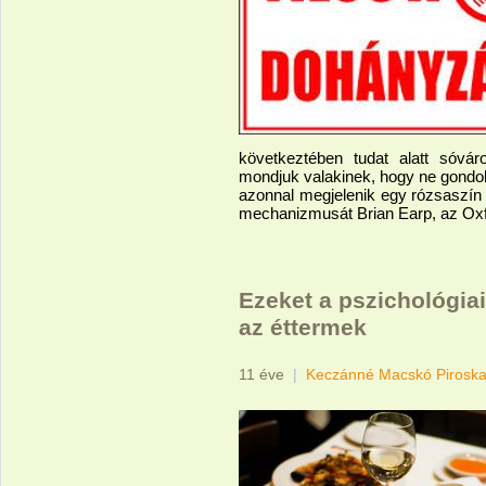
következtében tudat alatt sóvár
mondjuk valakinek, hogy ne gondoljo
azonnal megjelenik egy rózsaszín 
mechanizmusát Brian Earp, az Ox
Ezeket a pszichológia
az éttermek
11 éve
|
Keczánné Macskó Pirosk