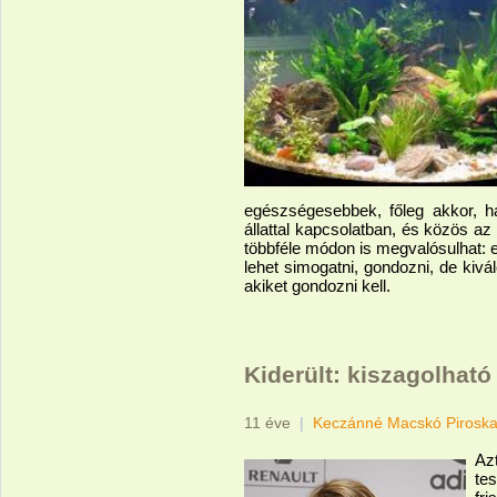
egészségesebbek, főleg akkor, ha
állattal kapcsolatban, és közös az 
többféle módon is megvalósulhat: els
lehet simogatni, gondozni, de kiváló
akiket gondozni kell.
Kiderült: kiszagolhat
11 éve
|
Keczánné Macskó Pirosk
Azt
tes