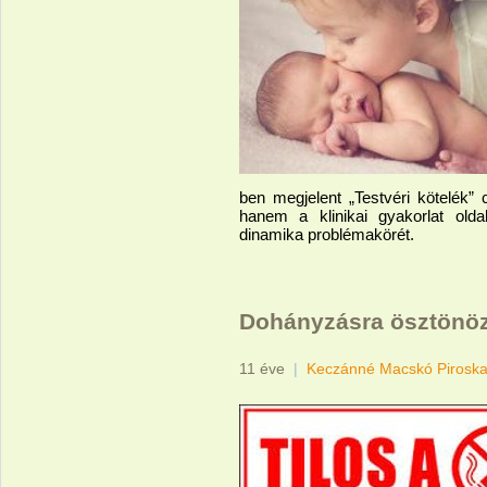
ben megjelent „Testvéri kötelék”
hanem a klinikai gyakorlat oldal
dinamika problémakörét.
Dohányzásra ösztönözn
11 éve
|
Keczánné Macskó Pirosk