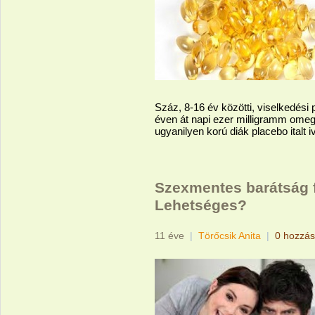
Száz, 8-16 év közötti, viselkedési
éven át napi ezer milligramm omeg
ugyanilyen korú diák placebo italt iv
Szexmentes barátság fé
Lehetséges?
11 éve
|
Törőcsik Anita
|
0 hozzás