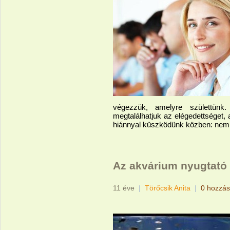
végezzük, amelyre születtün
megtalálhatjuk az elégedettséget,
hiánnyal küszködünk közben: nem t
Az akvárium nyugtató
11 éve
|
Törőcsik Anita
|
0 hozzás