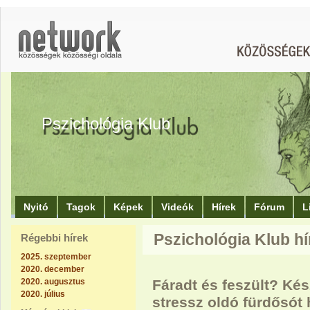
Pszichológia Klub
Nyitó
Tagok
Képek
Videók
Hírek
Fórum
L
Pszichológia Klub hí
Régebbi hírek
2025. szeptember
2020. december
2020. augusztus
Fáradt és feszült? Ké
2020. július
stressz oldó fürdősót 