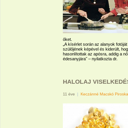
őket.
„A kísérlet során az alanyok fotój
szülőjének képével és kiderült, 
hasonlítottak az apósra, addig a nő
édesanyjára" – nyilatkozta dr.
HALOLAJ VISELKEDÉ
11 éve
|
Keczánné Macskó Pirosk