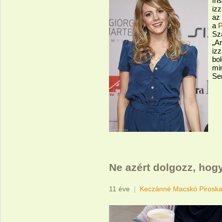
fri
iz
az
a
Sz
„A
iz
bol
mi
Se
Ne azért dolgozz, hog
11 éve
|
Keczánné Macskó Pirosk