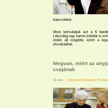
kapcsolatot.
Most bemutatjuk azt a 6 baráttí
Látszólag egy hamis kötelék is erő
érdek áll mögötte, ezért a legv
elszakadhat.
Megvan, miért az anyj
csajának
11 éve
|
Keczánné Macskó Pirosk