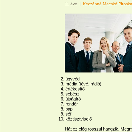
11 éve
|
Keczánné Macskó Pirosk
ügyvéd
média (tévé, rádió)
értékesítő
sebész
újságíró
rendőr
pap
séf
köztisztviselő
Hát ez elég rosszul hangzik. Megn