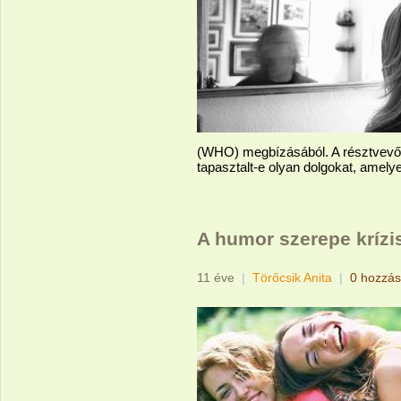
(WHO) megbízásából. A résztvevőke
tapasztalt-e olyan dolgokat, amel
A humor szerepe krízi
11 éve
|
Törőcsik Anita
|
0 hozzás