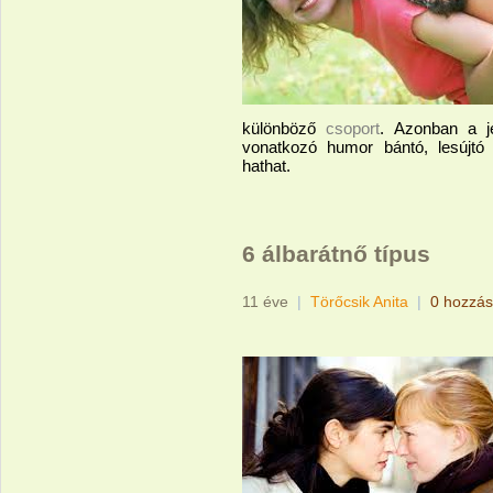
különböző
csoport
. Azonban a j
vonatkozó humor bántó, lesújtó l
hathat.
6 álbarátnő típus
11 éve
|
Törőcsik Anita
|
0 hozzás