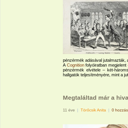
pénzérmék adásával jutalmazták, a
A
Cognition
folyóiratban megjelent 
pénzérmék elvétele – két-hároms
hallgatók teljesítményére, mint a j
Megtaláltad már a hiv
11 éve
|
Törőcsik Anita
|
0 hozzás