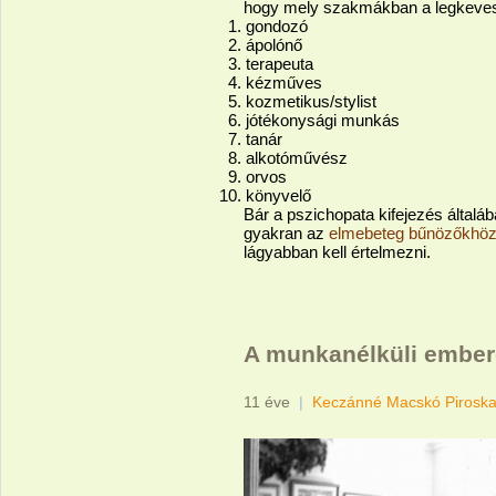
hogy mely szakmákban a legkeves
gondozó
ápolónő
terapeuta
kézműves
kozmetikus/stylist
jótékonysági munkás
tanár
alkotóművész
orvos
könyvelő
Bár a pszichopata kifejezés általá
gyakran az
elmebeteg bűnözőkhöz 
lágyabban kell értelmezni.
A munkanélküli embere
11 éve
|
Keczánné Macskó Pirosk