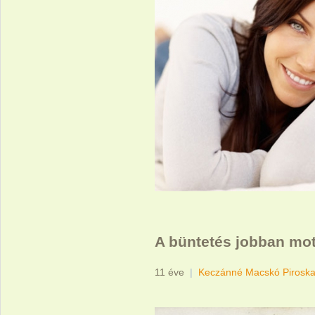
A büntetés jobban mot
11 éve
|
Keczánné Macskó Pirosk