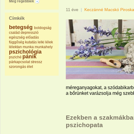
Még régebbiek
11 éve
|
Keczánné Macskó Pirosk
Címkék
betegség
boldogság
család
depresszió
egészség
előadás
függőség
kutatás
lelki
lélek
lélektan
munka
munkahely
pszichológia
pánik
psziché
párkapcsolat
stressz
szorongás
élet
méreganyagokat, a szódabikarbón
a bőrünket varázsolja még szeb
Ezekben a szakmákban
pszichopata