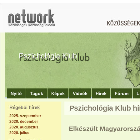
Pszichológia Klub
Nyitó
Tagok
Képek
Videók
Hírek
Fórum
L
Pszichológia Klub hí
Régebbi hírek
2025. szeptember
2020. december
2020. augusztus
Elkészült Magyarorszá
2020. július