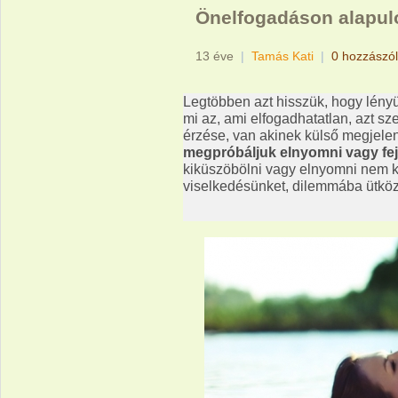
Önelfogadáson alapul
13 éve
|
Tamás Kati
|
0 hozzászó
Legtöbben azt hisszük, hogy lény
mi az, ami elfogadhatatlan, azt
sze
érzése, van akinek külső megjele
megpróbáljuk elnyomni vagy fejl
kiküszöbölni vagy elnyomni nem k
viselkedésünket, dilemmába ütkö