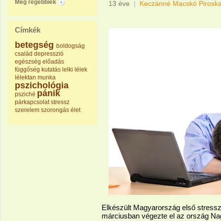
Még régebbiek
13 éve
|
Keczánné Macskó Pirosk
Címkék
betegség
boldogság
család
depresszió
egészség
előadás
függőség
kutatás
lelki
lélek
lélektan
munka
pszichológia
pánik
psziché
párkapcsolat
stressz
szerelem
szorongás
élet
Elkészült Magyarország első stress
márciusban végezte el az ország Nagy