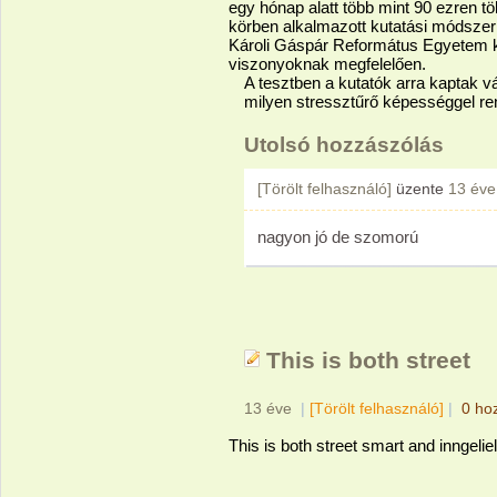
egy hónap alatt több mint 90 ezren tö
körben alkalmazott kutatási módszerre
Károli Gáspár Református Egyetem ku
viszonyoknak megfelelően.
A tesztben a kutatók arra kaptak 
milyen stressztűrő képességgel r
Utolsó hozzászólás
[Törölt felhasználó]
üzente
13 éve
nagyon jó de szomorú
This is both street
13 éve
|
[Törölt felhasználó]
|
0 ho
This is both street smart and inngelielt