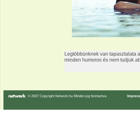
Legtöbbünknek van tapasztalata a
minden humoros és nem tudjuk ab
© 2007 Copyright Network.hu Minden jog fenntartva.
Impres