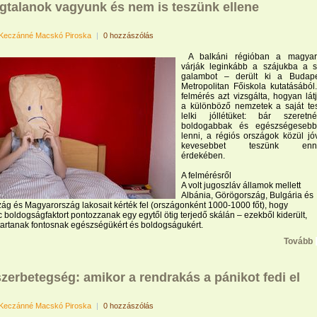
gtalanok vagyunk és nem is teszünk ellene
Keczánné Macskó Piroska
|
0 hozzászólás
A balkáni régióban a magyar
várják leginkább a szájukba a s
galambot – derült ki a Budape
Metropolitan Főiskola kutatásából
felmérés azt vizsgálta, hogyan lát
a különböző nemzetek a saját tes
lelki jóllétüket: bár szeretn
boldogabbak és egészségesebb
lenni, a régiós országok közül jó
kevesebbet teszünk enn
érdekében.
A felmérésről
A volt jugoszláv államok mellett
Albánia, Görögország, Bulgária és
ág és Magyarország lakosait kérték fel (országonként 1000-1000 főt), hogy
c boldogságfaktort pontozzanak egy egytől ötig terjedő skálán – ezekből kiderült,
tartanak fontosnak egészségükért és boldogságukért.
Tovább
zerbetegség: amikor a rendrakás a pánikot fedi el
Keczánné Macskó Piroska
|
0 hozzászólás