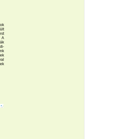
ok
ült
st
. A
ják
ti-
énk
ek
val
ek