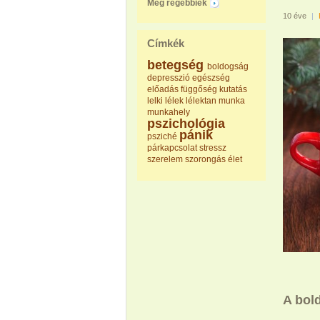
Még régebbiek
10 éve
|
Címkék
betegség
boldogság
depresszió
egészség
előadás
függőség
kutatás
lelki
lélek
lélektan
munka
munkahely
pszichológia
pánik
psziché
párkapcsolat
stressz
szerelem
szorongás
élet
A bol