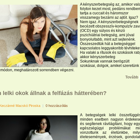
A kényszerbetegség az, amikor val
folyton kezet most, pedáns rendbe
tartja a cuccait és háromszor
visszamegy bezárni az ajtót. Igaz?
Nem igaz. A kényszerbetegségnek
becézett obszesszív-kompulzív zav
(OCD) egy súlyos és kínzó
pszichiátriai betegség, ami jóval
bonyolultabb, mint azt sejtenénk.
Összeszedtük hát a betegséggel
kapcsolatos leggyakoribb tévhiteket
Ha valaki a rítusok és szokások rab
akkor kényszerbeteg
Sokunknak vannak berögzült
szokásai, dolgok, amiket szeretünk
t módon, meghatározott sorrendben végezni.
Tovább
 lelki okok állnak a felfázás hátterében?
Keczánné Macskó Piroska
|
0 hozzászólás
A betegségek lelki összefüggé
minden esetben nagyon érdekes
és segítenek rávilágítani, hogy eg
egészségügyi problémákat mié
vonzottunk az életünkbe, mily
életesemények, érzések, gondola