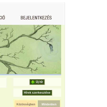
Új hír
Hírek szerkesztése
Közösségben
Mindenben