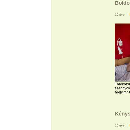
Boldo
10 éve
|
Törökorsz
tizennyol
hogy mit 
Kénys
10 éve
|