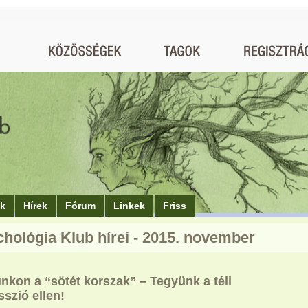
ók
Hírek
Fórum
Linkek
Friss
chológia Klub hírei - 2015. november
nkon a “sötét korszak” – Tegyünk a téli
szió ellen!