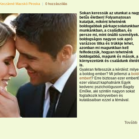
Keczánné Macskó Piroska
|
0 hozzászólás
Sokan keressük az utunkat a nag
betűs életben! Folyamatosan
kutatjuk, miként lehetnénk
boldogabbak párkapcsolatunkban
munkánkban, a családban, és
persze mi, mint önálló személyek
boldogságos nagyon sok apró
varázsos titka és trükkje lehet,
azonban mi magunkban kell
felfedezzük, hogyan tehetnénk
boldogabbá, magunk és mások, a
környezetünk és családunk életét
is.
Gyakran feltesszük a kérdést: mily
a boldog ember? Mi jellemzi a
bol
embert
? Erre biztosan ezer embert
ezer választ kaphatnánk Egyik
kedvenc pszichológusom Bagdy
Emőke, aki szintén nagyon sokat
foglalkozik könyveiben és
kutatásaiban ezzel a témával.
Tovább