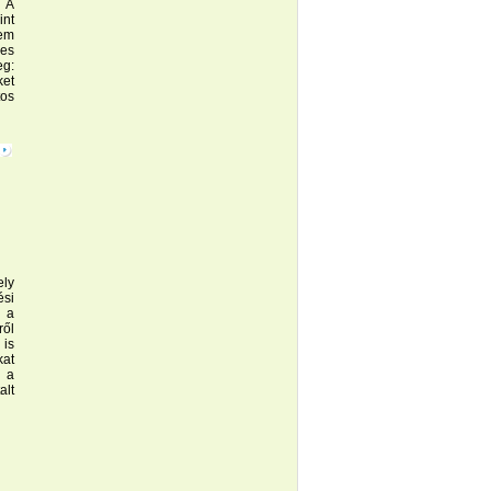
 A
int
em
es
g:
et
os
ely
ési
 a
ről
is
kat
t a
lt