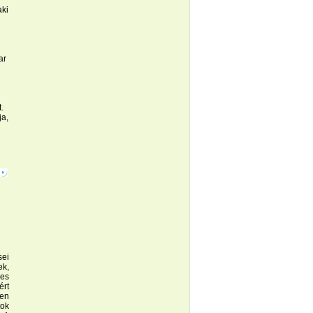
aki
n
ar
.
ja,
sei
ek,
yes
rt
en
tok