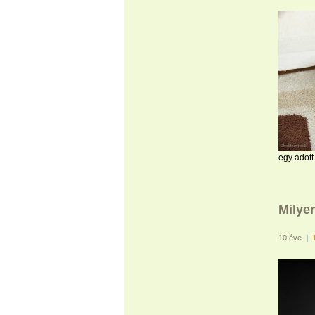
egy adot
Milyen
10 éve
|