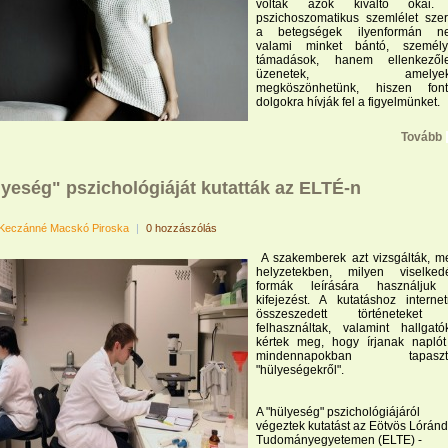
voltak azok kiváltó okai.
pszichoszomatikus szemlélet szer
a betegségek ilyenformán n
valami minket bántó, személy
támadások, hanem ellenkezőle
üzenetek, amelyek
megköszönhetünk, hiszen font
dolgokra hívják fel a figyelmünket.
Tovább
lyeség" pszichológiáját kutatták az ELTÉ-n
Keczánné Macskó Piroska
|
0 hozzászólás
A szakemberek azt vizsgálták, m
helyzetekben, milyen viselked
formák leírására használjuk
kifejezést. A kutatáshoz internet
összeszedett történeteket 
felhasználtak, valamint hallgató
kértek meg, hogy írjanak napló
mindennapokban tapaszta
"hülyeségekről".
A "hülyeség" pszichológiájáról
végeztek kutatást az Eötvös Lóránd
Tudományegyetemen (ELTE) -