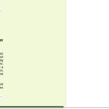
egy
 az
kül
lig
ni.
k a
rt,
unk
sül
jes