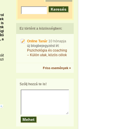
rol
ek
is
ink
Ez történt a közösségben:
égi
ító
, a
Online Tanár
10 hónapja
új blogbejegyzést írt:
Pszichológia és coaching
– Külön utak, közös célok
kát
zi
Friss események »
Szólj hozzá te is!