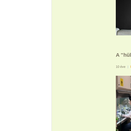
A "hü
10 éve
|