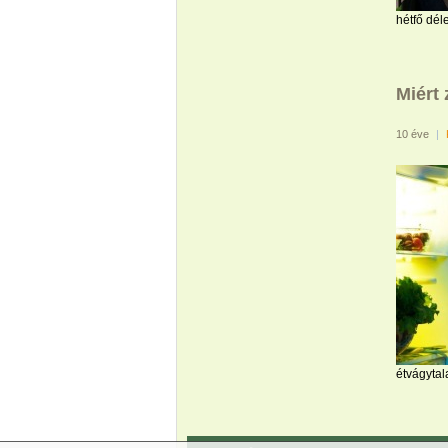
hétfő dél
Miért
10 éve
|
étvágytal