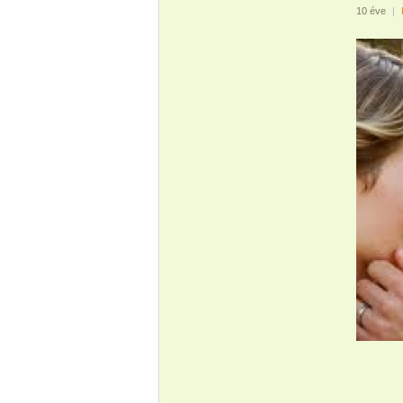
10 éve
|