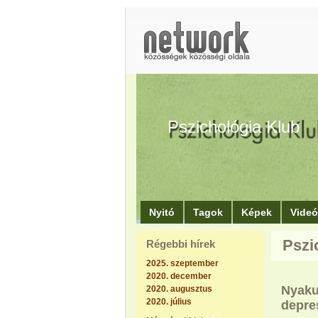
Pszichológia Klub
Nyitó
Tagok
Képek
Vide
Pszi
Régebbi hírek
2025. szeptember
2020. december
Nyaku
2020. augusztus
2020. július
depres