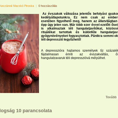
Keczánné Macskó Piroska
|
0 hozzászólás
Az évszakok változása jelentős befolyást gyako
kedélyállapotunkra. Ez nem csak az ember
esetében figyelhető meg, hanem az állatvilágban
épp úgy jelen van. Már több ezer évvel ezelőtt őse
is alkalmaztak téli hangulatjavítókat, közöss
rituálékat tartottak és különféle hangulatjav
gyógynövényeket fogyasztottak. Pánikra semmi ok
téli depresszió legyőzhető!
A depresszióra hajlamos személyek tíz százalé
fájdalmasan érinti az évszakváltás, ős
hangulatzavaruk téli depresszióvá mélyülhet.
Tovább
dogság 10 parancsolata