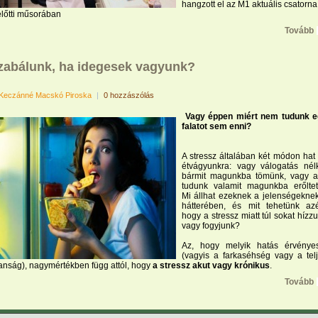
hangzott el az M1 aktuális csatorna
előtti műsorában
Tovább
 zabálunk, ha idegesek vagyunk?
Keczánné Macskó Piroska
|
0 hozzászólás
Vagy éppen miért nem tudunk 
falatot sem enni?
A stressz általában két módon hat
étvágyunkra: vagy válogatás nél
bármit magunkba tömünk, vagy a
tudunk valamit magunkba erőltet
Mi állhat ezeknek a jelenségekne
hátterében, és mit tehetünk azé
hogy a stressz miatt túl sokat hízz
vagy fogyjunk?
Az, hogy melyik hatás érvénye
(vagyis a farkaséhség vagy a tel
anság), nagymértékben függ attól, hogy
a stressz akut vagy krónikus
.
Tovább