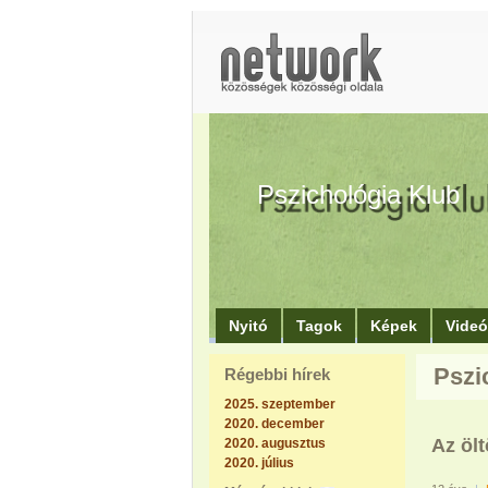
Pszichológia Klub
Nyitó
Tagok
Képek
Vide
Pszi
Régebbi hírek
2025. szeptember
2020. december
Az öl
2020. augusztus
2020. július