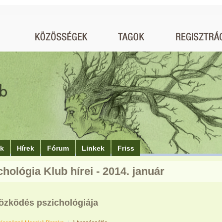
ók
Hírek
Fórum
Linkek
Friss
chológia Klub hírei - 2014. január
tözködés pszichológiája