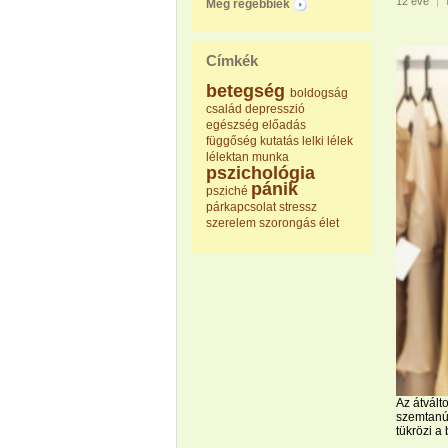
12 éve
|
Még régebbiek
Címkék
betegség
boldogság
család
depresszió
egészség
előadás
függőség
kutatás
lelki
lélek
lélektan
munka
pszichológia
pánik
psziché
párkapcsolat
stressz
szerelem
szorongás
élet
Az átvált
szemtanúi
tükrözi a