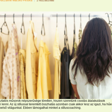
Keczánné Macskó Piroska
|
1 hozzászólás
oztatós műsorok népszerűsége töretlen, hiszen szeretünk csodás átalakulások
 lenni. Az új stílussal teremtett összhatás azonban csak akkor lesz az igazi, ha hű
 belső világunkat. Ebben támogathat minket a stíluscoaching.