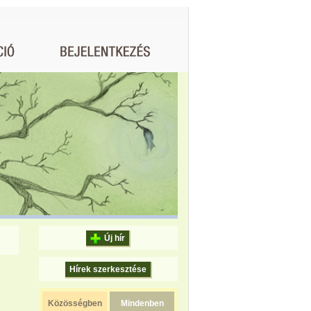
Új hír
Hírek szerkesztése
Közösségben
Mindenben