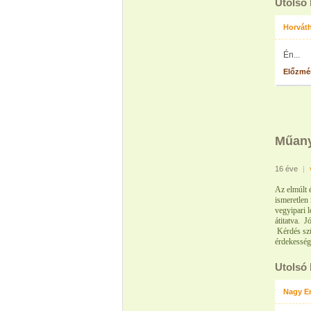
Utolsó
Horváth
Én...
Előzmé
Műany
16 éve
|
Az elmúlt 
ismeretlen 
vegyipari
l
átitatva.
Jó
Kérdés sz
érdekessé
Utolsó
Nagy Er