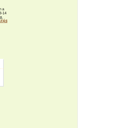
n a
 8-14
g,
ATÁS