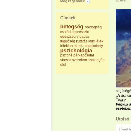
16 éve
|
Még régebbiek
Címkék
betegség
boldogság
család
depresszió
egészség
előadás
függőség
kutatás
lelki
lélek
lélektan
munka
munkahely
pszichológia
psziché
párkapcsolat
stressz
szerelem
szorongás
élet
segítségé
„A dohá
Twain
Vegyük a
esetében 
Utolsó
[Törölt 