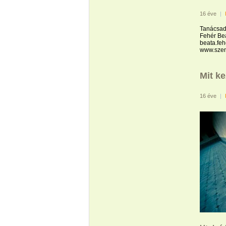
16 éve
|
Tanácsad
Fehér Be
beata.fe
www.szen
Mit k
16 éve
|