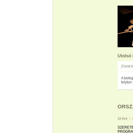
Utolsó
[Törölt 
A beteg
folyton
ORSZ
16 éve
|
SZERET
PROGRAM