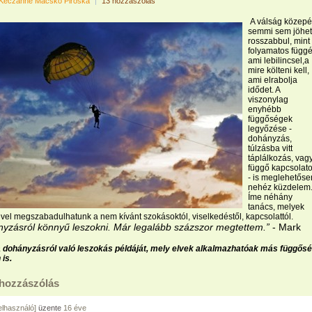
Keczánné Macskó Piroska
|
13 hozzászólás
A válság közep
semmi sem jöhet
rosszabbul, mint
folyamatos függé
ami lebilincsel,a
mire költeni kell,
ami elrabolja
idődet. A
viszonylag
enyhébb
függőségek
legyőzése -
dohányzás,
túlzásba vitt
táplálkozás, vag
függő kapcsolat
- is meglehetőse
nehéz küzdelem
Íme néhány
tanács, melyek
vel megszabadulhatunk a nem kívánt szokásoktól, viselkedéstől, kapcsolattól.
nyzásról könnyű leszokni. Már legalább százszor megtettem.”
- Mark
 dohányzásról való leszokás példáját, mely elvek alkalmazhatóak más függős
is.
 hozzászólás
felhasználó]
üzente
16 éve