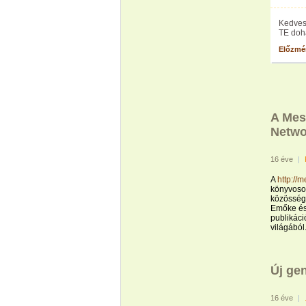
Kedves 
TE doh
Előzmé
A Mes
Netwo
16 éve
|
A
http://
könyvosor
közössége
Emőke és 
publikáci
világából
Új gen
16 éve
|