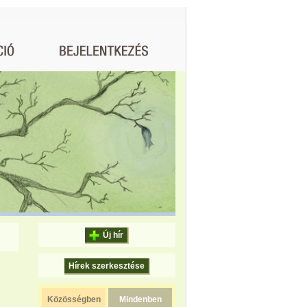
Új hír
Hírek szerkesztése
Közösségben
Mindenben