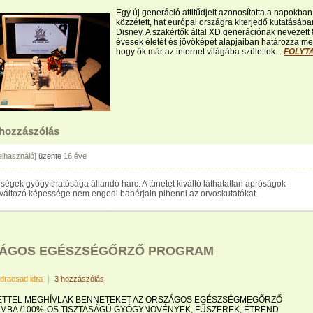
Egy új generáció attitűdjeit azonosította a napokban
közzétett, hat európai országra kiterjedő kutatásába
Disney. A szakértők által XD generációnak nevezett
évesek életét és jövőképét alapjaiban határozza me
hogy ők már az internet világába születtek...
FOLYT
 hozzászólás
felhasználó]
üzente
16 éve
ségek gyógyíthatósága állandó harc. A tünetet kiváltó láthatatlan apróságok
 változó képessége nem engedi babérjain pihenni az orvoskutatókat.
ÁGOS EGÉSZSÉGŐRZŐ PROGRAM
idracsad idra
|
3 hozzászólás
ETTEL MEGHÍVLAK BENNETEKET AZ ORSZÁGOS EGÉSZSÉGMEGŐRZŐ
BA /100%-OS TISZTASÁGÚ GYÓGYNÖVÉNYEK, FŰSZEREK, ÉTREND