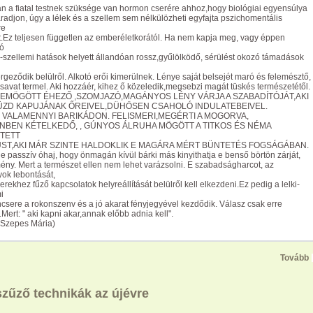
 a fiatal testnek szüksége van hormon cserére ahhoz,hogy biológiai egyensúlya
adjon, úgy a lélek és a szellem sem nélkülözheti egyfajta pszichomentális
re
.Ez teljesen független az emberéletkorától. Ha nem kapja meg, vagy éppen
tó
-szellemi hatások helyett állandóan rossz,gyűlölködő, sérülést okozó támadások
eződik belülről. Alkotó erői kimerülnek. Lénye saját belsejét maró és felemésztő,
savat termel. Aki hozzáér, kihez ő közeledik,megsebzi magát tüskés természetétől.
 EMÖGÖTT ÉHEZŐ ,SZOMJAZÓ,MAGÁNYOS LÉNY VÁRJA A SZABADÍTÓJÁT,AKI
ZD KAPUJÁNAK ŐREIVEL,DÜHÖSEN CSAHOLÓ INDULATEBEIVEL.
 VALAMENNYI BARIKÁDON. FELISMERI,MEGÉRTI A MOGORVA,
NBEN KÉTELKEDŐ, , GÚNYOS ÁLRUHA MÖGÖTT A TITKOS ÉS NÉMA
TETT
ST,AKI MÁR SZINTE HALDOKLIK E MAGÁRA MÉRT BÜNTETÉS FOGSÁGÁBAN.
e passzív óhaj, hogy önmagán kívül bárki más kinyithatja e benső börtön zárját,
ény. Mert a természet ellen nem lehet varázsolni. E szabadságharcot, az
ok lebontását,
rekhez fűző kapcsolatok helyreállítását belülről kell elkezdeni.Ez pedig a lelki-
i
sere a rokonszenv és a jó akarat fényjegyével kezdődik. Válasz csak erre
.Mert: " aki kapni akar,annak előbb adnia kell".
 Szepes Mária)
Tovább
szűző technikák az újévre