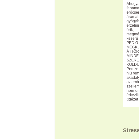
Ahogyan
fennmar
erőcse
áramait
gyógyí
érzelmi
érik,
megmérg
keserű 
PEDIG
MEGKÜ
ÁTTÖR
MINDE
SZERE
KOLDU
Persze 
hiú rem
akadály
az embe
szellem
hormonc
érkezik
(idézet
Stres