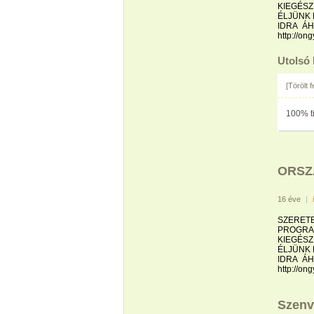
KIEGÉSZÍ
ÉLJÜNK 
IDRA ÁH
http://on
Utolsó
[Törölt 
100% ti
ORSZ
16 éve
|
SZERET
PROGRAM
KIEGÉSZÍ
ÉLJÜNK 
IDRA ÁH
http://on
Szenv