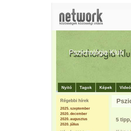
Pszichológia Klub
Nyitó
Tagok
Képek
Vide
Pszi
Régebbi hírek
2025. szeptember
2020. december
5 tip
2020. augusztus
2020. július