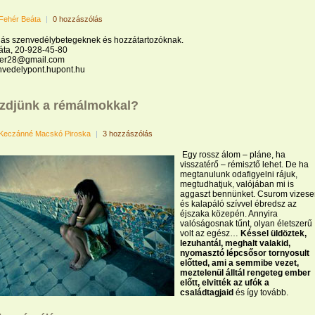
Fehér Beáta
|
0 hozzászólás
ás szenvedélybetegeknek és hozzátartozóknak.
áta, 20-928-45-80
her28@gmail.com
vedelypont.hupont.hu
ezdjünk a rémálmokkal?
Keczánné Macskó Piroska
|
3 hozzászólás
Egy rossz álom – pláne, ha
visszatérő – rémisztő lehet. De ha
megtanulunk odafigyelni rájuk,
megtudhatjuk, valójában mi is
aggaszt bennünket. Csurom vizese
és kalapáló szívvel ébredsz az
éjszaka közepén. Annyira
valóságosnak tűnt, olyan életszerű
volt az egész…
Késsel üldöztek,
lezuhantál, meghalt valakid,
nyomasztó lépcsősor tornyosult
előtted, ami a semmibe vezet,
meztelenül álltál rengeteg ember
előtt, elvitték az ufók a
családtagjaid
és így tovább.