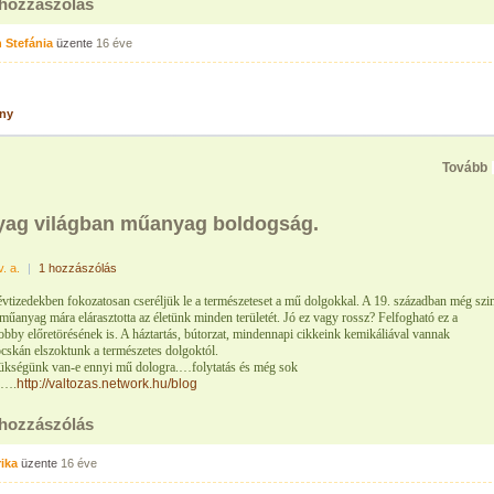
 hozzászólás
 Stefánia
üzente
16 éve
ny
Tovább
ag világban műanyag boldogság.
v. a.
|
1 hozzászólás
évtizedekben fokozatosan cseréljük le a természeteset a mű dolgokkal. A 19. században még szi
műanyag mára elárasztotta az életünk minden területét. Jó ez vagy rossz? Felfogható ez a
obby előretörésének is. A háztartás, bútorzat, mindennapi cikkeink kemikáliával vannak
cskán elszoktunk a természetes dolgoktól.
ükségünk van-e ennyi mű dologra.
…folytatás és még sok
g….
http://valtozas.network.hu/blog
 hozzászólás
ika
üzente
16 éve