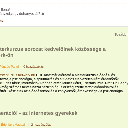
Ilona!
ányzol,vagy dohányoztál? :((
ny
Tovább
terkurzus sorozat kedvelőinek közössége a
rk-ön
Pöttyös Panni
|
0 hozzászólás
mesterkurzus.network.hu
URL alatt már elérhető a Mesterkurzus előadás- és
ozat, a pszichológia, a spiritualitás és a tudatos életvezetés iránt érdeklődők
. Friss hírek, információk Popper Péter, Müller Péter, Csernus Imre, Prof. Dr. Bagd
még számos neves hazai pszichológus ország szerte tartott előadásairól és
óiról. Részletek az előadásokból és a könyvekből, érdekességek a pszichológia
.
eráció! - az internetes gyerekek
. Édenkert Magazin
|
2 hozzászólás