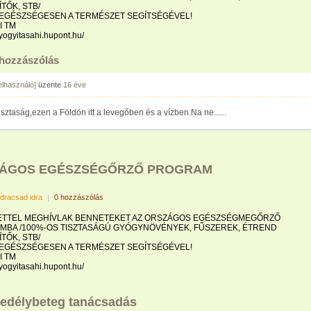
TŐK, STB/
EGÉSZSÉGESEN A TERMÉSZET SEGÍTSÉGÉVEL!
I TM
gyogyitasahi.hupont.hu/
 hozzászólás
felhasználó]
üzente
16 éve
sztaság,ezen a Földön itt a levegőben és a vízben.Na ne......
ÁGOS EGÉSZSÉGŐRZŐ PROGRAM
idracsad idra
|
0 hozzászólás
ETTEL MEGHÍVLAK BENNETEKET AZ ORSZÁGOS EGÉSZSÉGMEGŐRZŐ
BA /100%-OS TISZTASÁGÚ GYÓGYNÖVÉNYEK, FŰSZEREK, ÉTREND
TŐK, STB/
EGÉSZSÉGESEN A TERMÉSZET SEGÍTSÉGÉVEL!
I TM
gyogyitasahi.hupont.hu/
edélybeteg tanácsadás