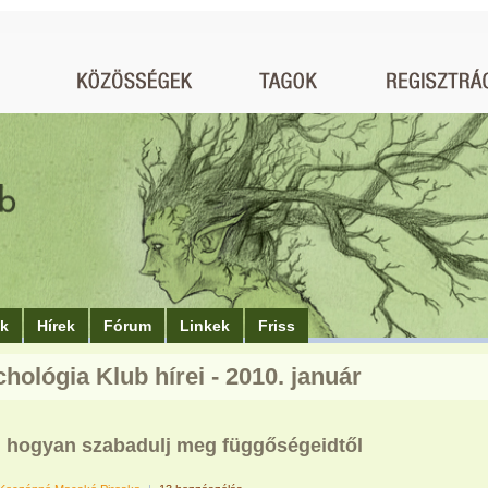
ók
Hírek
Fórum
Linkek
Friss
chológia Klub hírei - 2010. január
p, hogyan szabadulj meg függőségeidtől