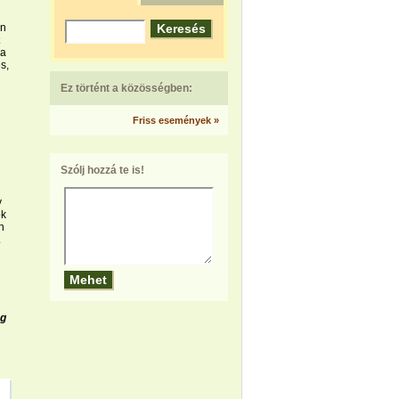
én
 a
s,
Ez történt a közösségben:
Friss események »
Szólj hozzá te is!
y
ok
n
.
ég