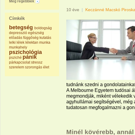
Még régebbiek
10 éve
|
Keczánné Macskó Pirosk
Címkék
betegség
boldogság
depresszió
egészség
előadás
függőség
kutatás
lelki
lélek
lélektan
munka
munkahely
pszichológia
pánik
psziché
párkapcsolat
stressz
szerelem
szorongás
élet
tudnánk szedni a gondolatainkat
A Melbourne Egyetem tudósai áll
megmondják, miként vélekedik va
agyhullámai segítségével, még a
tudatosan megfogalmazni a gond
Minél kövérebb, annál