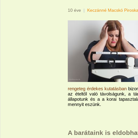
10 éve
|
Keczánné Macskó Pirosk
rengeteg érdekes kutatásban
bizon
az ételtől való távolságunk, a t
állapotunk és a a korai tapasztal
mennyit eszünk.
A barátaink is eldobh