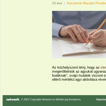
10 éve
|
Keczánné Macskó Pirosk
Az közhelyszerű tény, hogy az
int
megerőltetniük az agyukat ugyanaz
butáknak", svájci kutatók viszont ez
eltérő mértékű agyi aktivitása rév
© 2007 Copyright Network.hu Minden jog fenntartva.
Impres