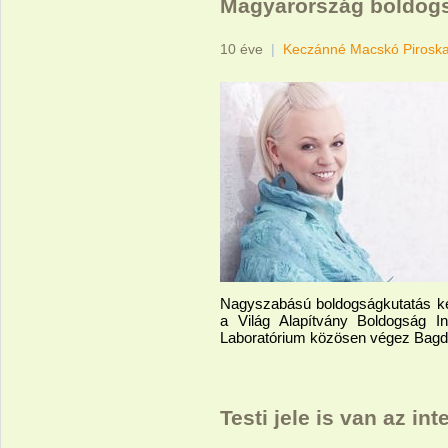
Magyarország boldogs
10 éve
|
Keczánné Macskó Pirosk
Nagyszabású boldogságkutatás ké
a Világ Alapítvány Boldogság I
Laboratórium közösen végez Bagdi 
Testi jele is van az in