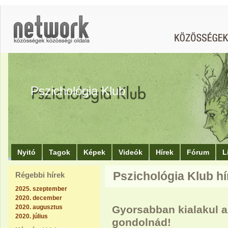
Pszichológia Klub
Nyitó
Tagok
Képek
Videók
Hírek
Fórum
L
Pszichológia Klub hí
Régebbi hírek
2025. szeptember
2020. december
2020. augusztus
Gyorsabban kialakul a
2020. július
gondolnád!