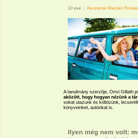
10 éve
|
Keczánné Macskó Pirosk
A tanulmány szerzője, Omri Gillath p
aközött, hogy hogyan nézünk a tárg
sokat utazunk és költözünk, lecserélh
könyveinket, autónkat is.
Ilyen még nem volt: m