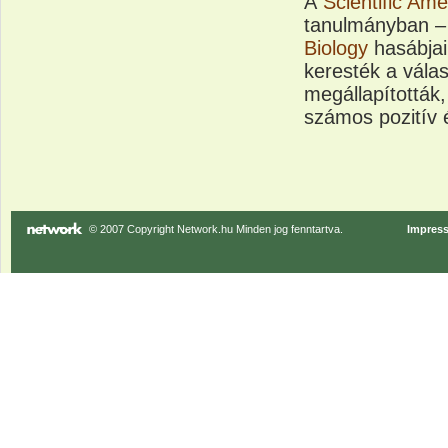
A
Scientific Ame
tanulmányban –
Biology
hasábjai
keresték a vála
megállapították,
számos pozitív é
© 2007 Copyright Network.hu Minden jog fenntartva.
Impres