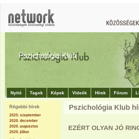
Pszichológia Klub
Nyitó
Tagok
Képek
Videók
Hírek
Fórum
L
Pszichológia Klub hír
Régebbi hírek
2025. szeptember
2020. december
2020. augusztus
EZÉRT OLYAN JÓ RIN
2020. július