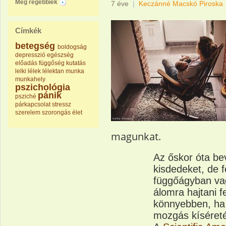
Még régebbiek
7 éve
|
Keczánné Macskó Piroska
Címkék
betegség
boldogság
depresszió
egészség
előadás
függőség
kutatás
lelki
lélek
lélektan
munka
munkahely
pszichológia
pánik
psziché
párkapcsolat
stressz
szerelem
szorongás
élet
magunkat.
Az őskor óta bev
kisdedeket, de f
függőágyban va
álomra hajtani f
könnyebben, ha 
mozgás kíséret