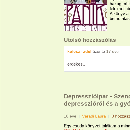
hazug míto
félelmet, 
A könyv a 
bemutatás 
Utolsó hozzászólás
kolcsar adel
üzente
17 éve
erdekes..
Depresszióipar - Szen
depresszióról és a gy
18 éve
|
Váradi Laura
|
0 hozzász
Egy csuda könyvet találtam a mina