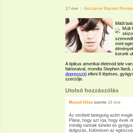
17 éve
|
Keczánné Macskó Pirosk
Mitől bo
Múlt 
skizo
szenvedt
mint egé
élmények
korunk u
A tipikus amerikai életmód tele va
faktoraival, mondta Stephen Ilardi
depresszió
elleni 6 lépéses, gyóg
szerzője.
Utolsó hozzászólás
Muszil Dóra
üzente
16 éve
Az említett betegség azért megl
Pláne, hogy azt írja, hogy évek ó
mindig vannak tünetei és gyógysz
dolgozás, különösen az egészsé