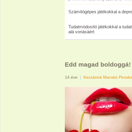
Számítógépes játékokkal a depre
Tudatmódosító játékokkal a tudat
alá vonásáért
Edd magad boldoggá!
14 éve
|
Keczánné Macskó Pirosk