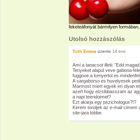
feketeáfonyát bármilyen formában, 
Utolsó hozzászólás
Toth Emma
üzente
14 éve
Ami a tanacsot illeti: "Edd mag
Tenyeket alapul veve gabona-fele
fuggove a kenyertol es mindenfel
A sargaborso es huvelyesek pedi
Marmost miert egyek en olyan et
azert hogy elzsibbasszam az a
a napi teendoimet?
Ezt akarja egy pszichologus?!?
Kerem toroljek az e-mail cimem a
site-jara tobbe.