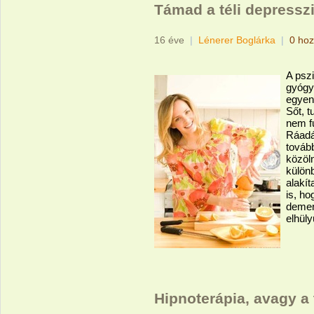
Támad a téli depresszi
16 éve
|
Lénerer Boglárka
|
0 hoz
A pszi
gyógy
egyens
Sőt, t
nem f
Ráadá
tovább
közöln
külön
alakít
is, h
demen
elhüly
Hipnoterápia, avagy a 