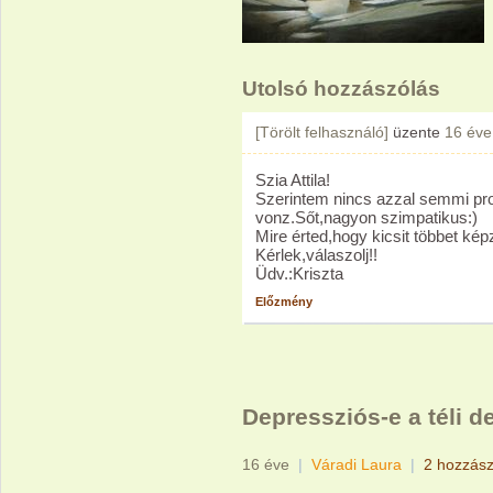
Utolsó hozzászólás
[Törölt felhasználó]
üzente
16 éve
Szia Attila!
Szerintem nincs azzal semmi pr
vonz.Sőt,nagyon szimpatikus:)
Mire érted,hogy kicsit többet ké
Kérlek,válaszolj!!
Üdv.:Kriszta
Előzmény
Depressziós-e a téli d
16 éve
|
Váradi Laura
|
2 hozzász