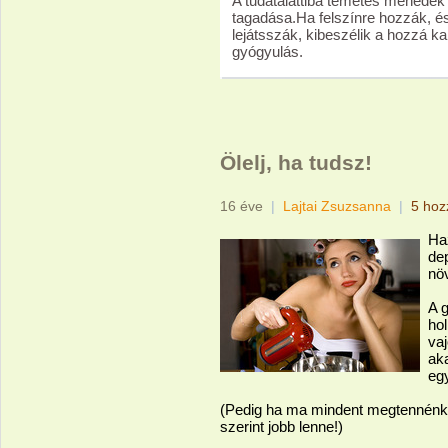
A tudatalattiba temetés menedék
tagadása.Ha felszínre hozzák, és
lejátsszák, kibeszélik a hozzá 
gyógyulás.
Ölelj, ha tudsz!
16 éve
|
Lajtai Zsuzsanna
|
5 hoz
Ha
de
nö
A g
hol
va
aka
eg
(Pedig ha ma mindent megtennénk
szerint jobb lenne!)