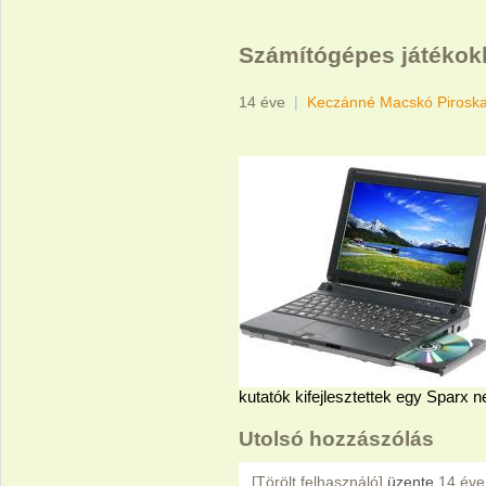
Számítógépes játékokk
14 éve
|
Keczánné Macskó Pirosk
kutatók kifejlesztettek egy Sparx n
Utolsó hozzászólás
[Törölt felhasználó]
üzente
14 éve