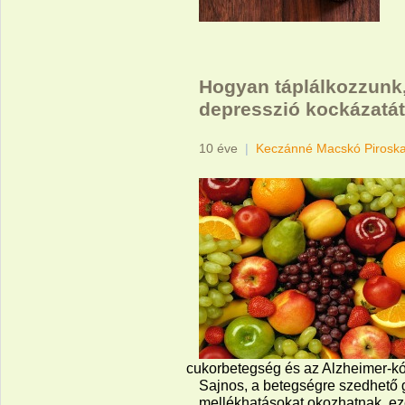
Hogyan táplálkozzunk
depresszió kockázatá
10 éve
|
Keczánné Macskó Pirosk
cukorbetegség és az Alzheimer-kó
Sajnos, a betegségre szedhető
mellékhatásokat okozhatnak, ezé