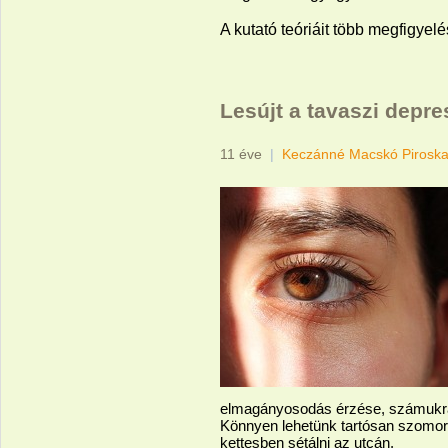
A kutató teóriáit több megfigyel
Lesújt a tavaszi depre
11 éve
|
Keczánné Macskó Pirosk
elmagányosodás érzése, számukra 
Könnyen lehetünk tartósan szomorú
kettesben sétálni az utcán.