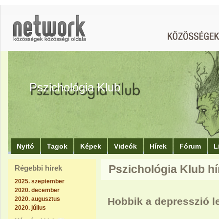
Pszichológia Klub
Nyitó
Tagok
Képek
Videók
Hírek
Fórum
L
Pszichológia Klub hí
Régebbi hírek
2025. szeptember
2020. december
2020. augusztus
Hobbik a depresszió 
2020. július