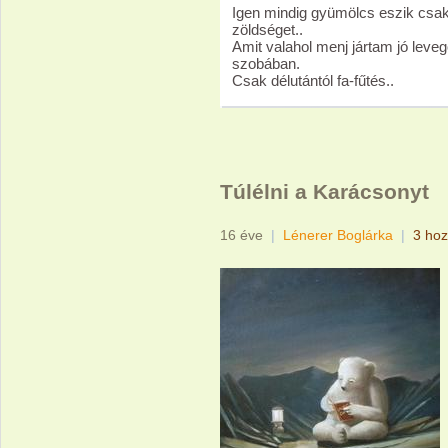
Igen mindig gyümölcs eszik csak 
zöldséget..
Amit valahol menj jártam jó leve
szobában.
Csak délutántól fa-fűtés..
Túlélni a Karácsonyt
16 éve
|
Lénerer Boglárka
|
3 hoz