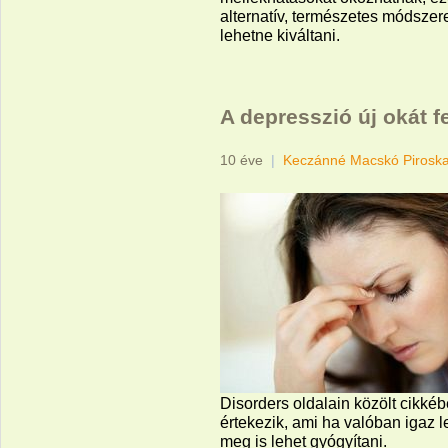
alternatív, természetes módszer
lehetne kiváltani.
A depresszió új okát f
10 éve
|
Keczánné Macskó Pirosk
Disorders oldalain közölt cikkéb
értekezik, ami ha valóban igaz l
meg is lehet gyógyítani.