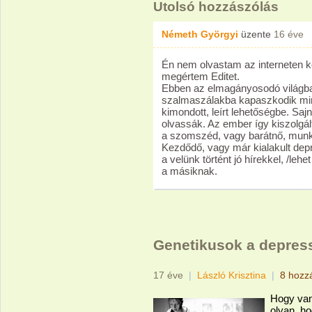
Utolsó hozzászólás
Németh Györgyi
üzente
16 éve
Én nem olvastam az interneten k
megértem Editet.
Ebben az elmagányosodó világb
szalmaszálakba kapaszkodik mint
kimondott, leírt lehetőségbe. Sa
olvassák. Az ember így kiszolgál
a szomszéd, vagy barátnő, munka
Kezdődő, vagy már kialakult de
a velünk történt jó hírekkel, /leh
a másiknak.
Genetikusok a depre
17 éve
|
László Krisztina
|
8 hozz
Hogy van
olyan, h