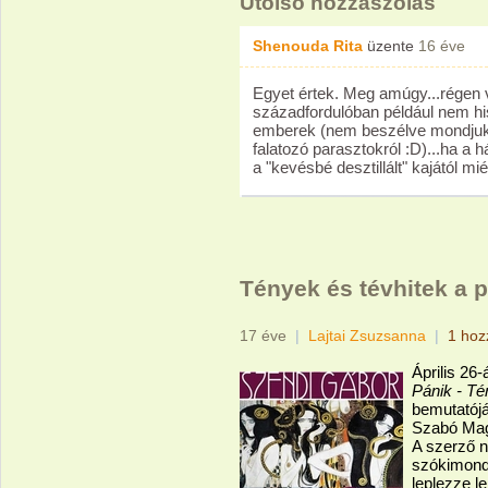
Utolsó hozzászólás
Shenouda Rita
üzente
16 éve
Egyet értek. Meg amúgy...régen 
századfordulóban például nem hi
emberek (nem beszélve mondjuk 
falatozó parasztokról :D)...ha a 
a "kevésbé desztillált" kajától mi
Tények és tévhitek a p
17 éve
|
Lajtai Zsuzsanna
|
1 hoz
Április 26
Pánik - Té
bemutatójá
Szabó Mag
A szerző n
szókimondó
leplezze le