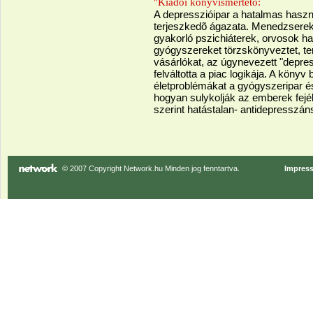
"Kiadói könyvismertetõ:
A depresszióipar a hatalmas hasz
terjeszkedõ ágazata. Menedzserek
gyakorló pszichiáterek, orvosok h
gyógyszereket törzskönyveztet, te
vásárlókat, az úgynevezett "depre
felváltotta a piac logikája. A köny
életproblémákat a gyógyszeripar é
hogyan sulykolják az emberek fejé
szerint hatástalan- antidepresszán
© 2007 Copyright Network.hu Minden jog fenntartva.
Impres