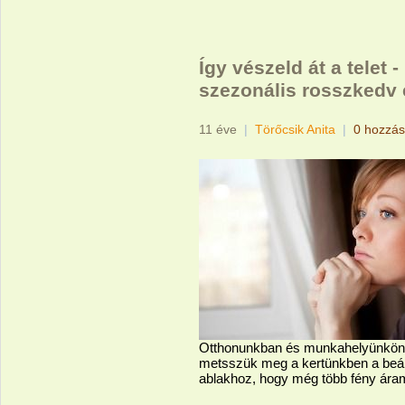
Így vészeld át a telet 
szezonális rosszkedv 
11 éve
|
Törőcsik Anita
|
0 hozzás
Otthonunkban és munkahelyünkön h
metsszük meg a kertünkben a beár
ablakhoz, hogy még több fény ára