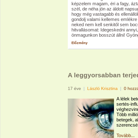
képzelem magam, éri a fagy, áztat
szél, de néha jön az áldott napsu
hogy még vastagabb és ellenállób
gondolj valami kellemes emlékre é
neked nem kell senkitől sem boc
hitvallásomat: Idegeskedni annyi
önmagunkon bosszút állni! Gyön
Előzmény
A leggyorsabban terj
17 éve
|
László Krisztina
|
0 hozz
A lélek be
sertés-inf
véghezvinn
Több mill
betegek, a
szerencsé
Tovább...