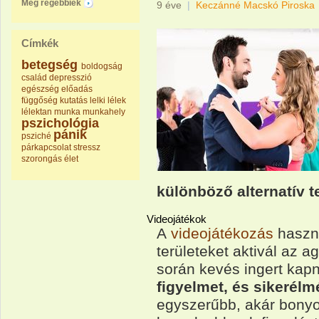
Még régebbiek
9 éve
|
Keczánné Macskó Piroska
Címkék
betegség
boldogság
család
depresszió
egészség
előadás
függőség
kutatás
lelki
lélek
lélektan
munka
munkahely
pszichológia
pánik
psziché
párkapcsolat
stressz
szorongás
élet
különböző alternatív t
Videojátékok
A
videojátékozás
haszno
területeket aktivál az 
során kevés ingert kap
figyelmet, és sikerélm
egyszerűbb, akár bonyol