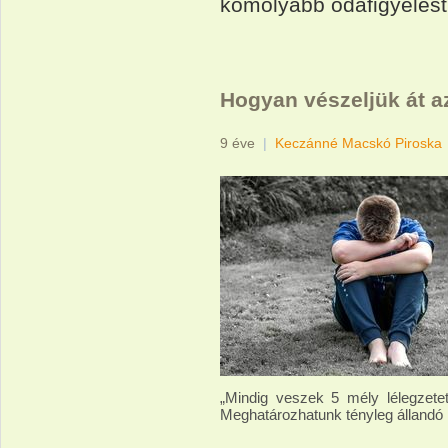
komolyabb odafigyelést 
Hogyan vészeljük át a
9 éve
|
Keczánné Macskó Piroska
„Mindig veszek 5 mély lélegzete
Meghatározhatunk tényleg állandó h