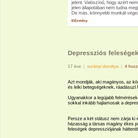
jelent. Valószínű, hogy azért nem
jelen állapotában nem tudna megbí
De más, könnyebb munkát végezhe
Előzmény
Depressziós felesége
17 éve
|
surányi dorottya
|
4 hozz
Azt mondják, aki magányos, az kön
és lelki betegségeknek, ráadásuzl b
Ugyanakkor a legújabb felmérések
sokkal inkább hajlamosak a depress
Persze a két státusz nem zárja ki
házasság a társas magány ékes pél
feleségek depressziójának hátteré