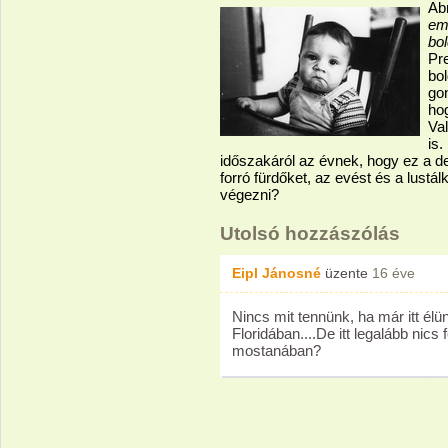
Ab
em
bol
Pr
bo
gon
ho
Val
is.
időszakáról az évnek, hogy ez a de
forró fürdőket, az evést és a lustá
végezni?
Utolsó hozzászólás
Eipl Jánosné
üzente
16 éve
Nincs mit tennünk, ha már itt élü
Floridában....De itt legalább nics
mostanában?