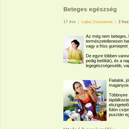
Beteges egészség
17 éve
|
Lajtai Zsuzsanna
|
2 hoz
Az még nem beteges, 
természetellenesen hat
vagy a friss gumiepret
De egyre többen vannak
pedig belőlük), és a na
legegészségesebb, vagy
Fiatalok, 
magányosa
Többnyire 
táplálkozá
elszigetel
fülön csípn
pusztán e