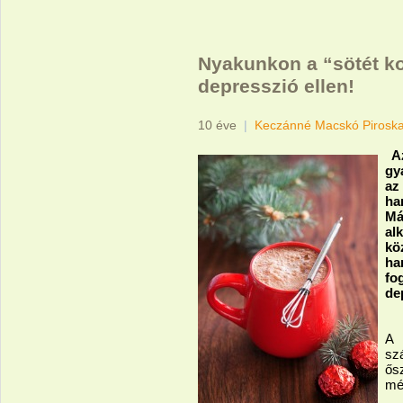
Nyakunkon a “sötét ko
depresszió ellen!
10 éve
|
Keczánné Macskó Pirosk
A
gy
az
ha
Má
al
kö
h
fo
de
A 
szá
ős
mé