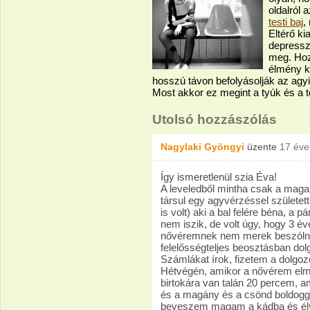
oldalról 
testi baj
,
Eltérő k
depressz
meg. Hoz
élmény k
hosszú távon befolyásolják az agyi i
Most akkor ez megint a tyúk és a 
Utolsó hozzászólás
Nagylaki Gyöngyi
üzente
17 éve
Így ismeretlenül szia Éva!
A leveledből mintha csak a mag
társul egy agyvérzéssel születe
is volt) aki a bal felére béna, a
nem iszik, de volt úgy, hogy 3 év
nővéremnek nem merek beszólni,
felelősségteljes beosztásban do
Számlákat írok, fizetem a dolgoz
Hétvégén, amikor a nővérem elm
birtokára van talán 20 percem, a
és a magány és a csönd boldogg
beveszem magam a kádba és élv