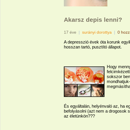
Akarsz depis lenni?
17 éve
|
surányi dorottya
|
0 hozz
A depresszió évek óta korunk egyi
hosszan tartó, pusztító állapot.
Hogy mennyi
felcimkézett
sokszor ben
mondhatjuk-e
megmásíthat
És egyáltalán, helyénvaló az, ha eg
befolyásolni (azt nem a drogosok s
az életünkön???