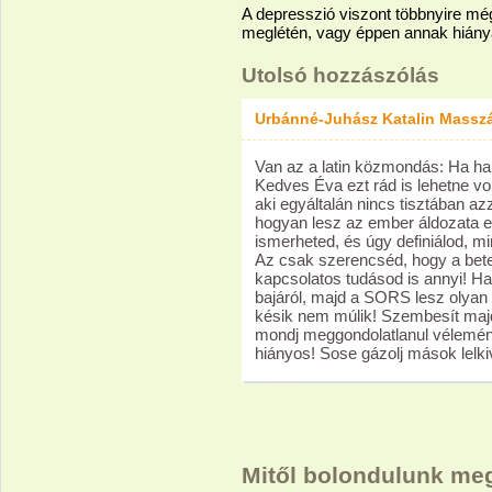
A depresszió viszont többnyire m
meglétén, vagy éppen annak hiány
Utolsó hozzászólás
Urbánné-Juhász Katalin Massz
Van az a latin közmondás: Ha hall
Kedves Éva ezt rád is lehetne vona
aki egyáltalán nincs tisztában azz
hogyan lesz az ember áldozata 
ismerheted, és úgy definiálod, mi
Az csak szerencséd, hogy a bet
kapcsolatos tudásod is annyi! H
bajáról, majd a SORS lesz olyan
késik nem múlik! Szembesít majd
mondj meggondolatlanul vélemén
hiányos! Sose gázolj mások lelkiv
Mitől bolondulunk me