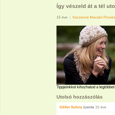
Így vészeld át a tél uto
15 éve
|
Keczánné Macskó Pirosk
Tippjeinkkel kihozhatod a legtöbbet 
Utolsó hozzászólás
Gőllei Szilvia
üzente
15 éve