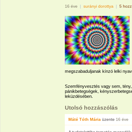
16 éve
|
surányi dorottya
|
5 hozz
megszabaduljanak kínzó lelki nyava
Szemfényvesztés vagy sem, tény, h
pánikbetegségek, kényszerbetegs
leküzdésében.
Utolsó hozzászólás
Máté Tóth Mária
üzente
16 éve