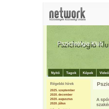
Pszichológia Klub
Nyitó
Tagok
Képek
Vide
Pszi
Régebbi hírek
2025. szeptember
2020. december
A spór
2020. augusztus
2020. július
szakér