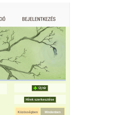
Új hír
Hírek szerkesztése
Közösségben
Mindenben