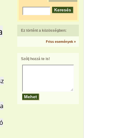
a
Ez történt a közösségben:
Friss események »
Szólj hozzá te is!
sz
ya
tó