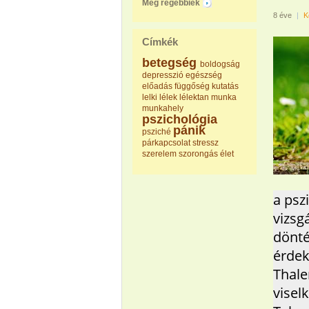
Még régebbiek
8 éve
|
K
Címkék
betegség
boldogság
depresszió
egészség
előadás
függőség
kutatás
lelki
lélek
lélektan
munka
munkahely
pszichológia
pánik
psziché
párkapcsolat
stressz
szerelem
szorongás
élet
a psz
vizsg
dönté
érdek
Thale
visel