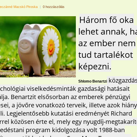
eczánné Macskó Piroska
|
0 hozzászólás
Három fő oka
lehet annak, h
az ember nem
tud tartalékot
képezni.
közgazdá
Shlomo Benartzi
ichológiai viselkedésminták gazdasági hatásait
álja. Benartzit elsősorban az emberek pénzügyi
sei, a jövőre vonatkozó terveik, illetve azok hián
li. Legjelentősebb kutatási eredményét Richard
rrel közösen érte el, mely egy nyugdíj-megtakarí
kedéstani program kidolgozása volt 1988-ban