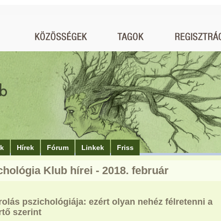
ók
Hírek
Fórum
Linkek
Friss
chológia Klub hírei - 2018. február
olás pszichológiája: ezért olyan nehéz félretenni a
tő szerint