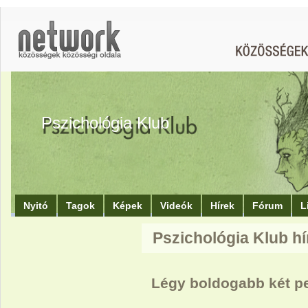
Pszichológia Klub
Nyitó
Tagok
Képek
Videók
Hírek
Fórum
L
Pszichológia Klub hí
Légy boldogabb két per