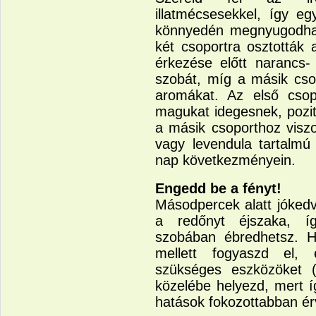
illatmécsesekkel, így eg
könnyedén megnyugodhat
két csoportra osztották 
érkezése előtt narancs- 
szobát, míg a másik cso
aromákat. Az első csop
magukat idegesnek, pozit
a másik csoporthoz visz
vagy levendula tartalmú 
nap következményein.
Engedd be a fényt!
Másodpercek alatt jókedv
a redőnyt éjszaka, íg
szobában ébredhetsz. Ha
mellett fogyaszd el,
szükséges eszközöket (s
közelébe helyezd, mert í
hatások fokozottabban ér