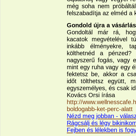
még soha nem próbáltál.
felszabadítja az elméd a 
Gondold újra a vásárlás
Gondoltál már rá, hog
kacatok megvételével túl
inkább élményekre, ta
költhetnéd a pénzed? 
nagyszerű fogás, vagy eg
mint egy ruha vagy egy é
fektetsz be, akkor a csa
időt tölthetsz együtt, 
egyszemélyes, és csak ide
Kovács Orsi írása
http://www.wellnesscafe.
boldogabb-ket-perc-alatt
Nézd meg jobban - válas
Rágcsálj és légy bikinikom
Fejben és lélekben is fog