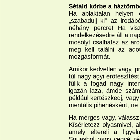
Sétáld körbe a háztömb
Ha ablaktalan helyen 
„szabadulj ki” az irodáb
néhány percre! Ha visz
rendelkezésedre áll a na
mosolyt csalhatsz az arc
meg kell találni az adot
mozgásformát.
Amikor kedvetlen vagy, pr
túl nagy agyi erőfeszítés
fűlik a fogad nagy inte
igazán laza, ámde szám
például kertészkedj, vagy
mentális pihenésként, ne
Ha mérges vagy, válassz o
Kísérletezz olyasmivel, 
amely eltereli a figyel
Squasholj vagy vegyél ré