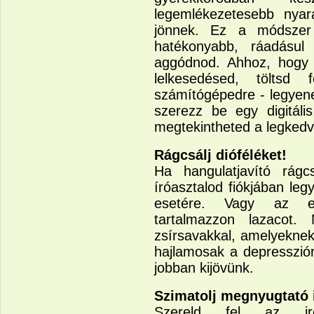
legemlékezetesebb nyaral
jönnek. Ez a módszer
hatékonyabb, ráadásul
aggódnod. Ahhoz, hogy
lelkesedésed, töltsd
számítógépedre - legyen
szerezz be egy digitáli
megtekintheted a legked
Rágcsálj dióféléket!
Ha hangulatjavító rágcs
íróasztalod fiókjában le
esetére. Vagy az ebé
tartalmazzon lazacot.
zsírsavakkal, amelyekne
hajlamosak a depresszió
jobban kijövünk.
Szimatolj megnyugtató i
Szereld fel az irod