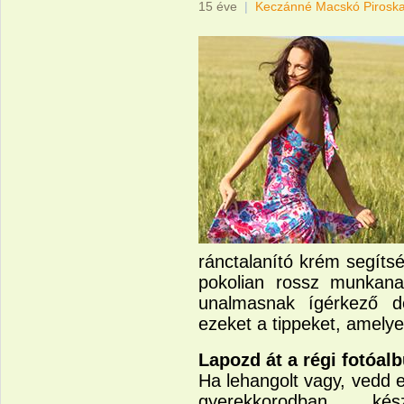
15 éve
|
Keczánné Macskó Pirosk
ránctalanító krém segíts
pokolian rossz munkanap
unalmasnak ígérkező dé
ezeket a tippeket, amelye
Lapozd át a régi fotóal
Ha lehangolt vagy, vedd e
gyerekkorodban k