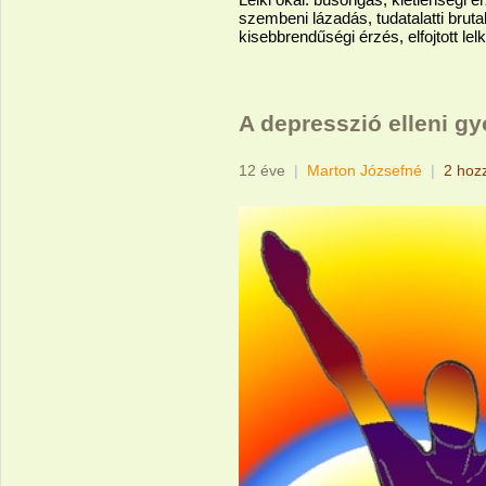
szembeni lázadás, tudatalat
ti bruta
kisebbrendűségi érzés, elfojtott lel
A depresszió elleni gy
12 éve
|
Marton Józsefné
|
2 hoz