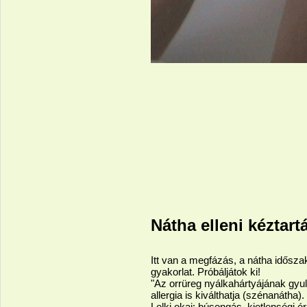
Nátha elleni kéztart
Itt van a megfázás, a nátha idősza
gyakorlat.
Próbáljátok ki!
"Az orrüreg nyálkahártyájának gyul
allergia is kiválthatja (szénanátha).
Lelki okai: búsongás, kietlenségi 