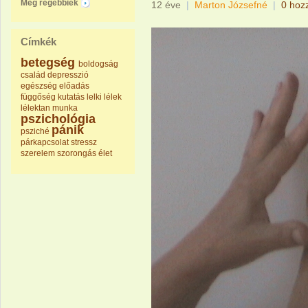
Még régebbiek
12 éve
|
Marton Józsefné
|
0 hoz
Címkék
betegség
boldogság
család
depresszió
egészség
előadás
függőség
kutatás
lelki
lélek
lélektan
munka
pszichológia
pánik
psziché
párkapcsolat
stressz
szerelem
szorongás
élet