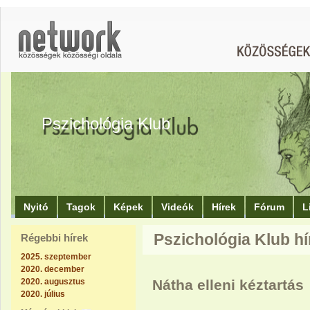
Pszichológia Klub
Nyitó
Tagok
Képek
Videók
Hírek
Fórum
L
Pszichológia Klub hí
Régebbi hírek
2025. szeptember
2020. december
2020. augusztus
Nátha elleni kéztartás
2020. július