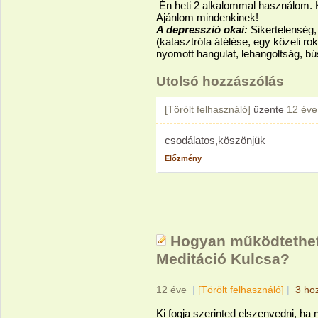
Én heti 2 alkalommal használom.
Ajánlom mindenkinek!
A depresszió okai:
Sikertelenség,
(katasztrófa átélése, egy közeli ro
nyomott hangulat, lehangoltság, b
Utolsó hozzászólás
[Törölt felhasználó]
üzente
12 éve
csodálatos,köszönjük
Előzmény
Hogyan működtethet
Meditáció Kulcsa?
12 éve
|
[Törölt felhasználó]
|
3 ho
Ki fogja szerinted elszenvedni, h