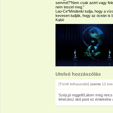
semmit?”Nem csak azért vagy felel
nem teszel meg.”
Lao-Ce“Mindenki tudja, hogy a víz
kevesen tudják, hogy az óceán is
Kabír
Utolsó hozzászólás
[Törölt felhasználó]
üzente
12 éve
Szép,jó reggelt!Látom még nincs
lehet,lesz akit pont ez érdekelne