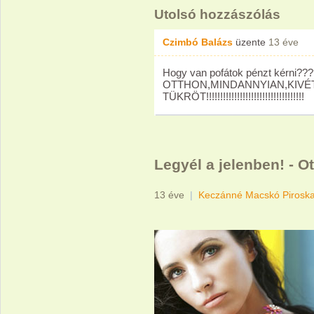
Utolsó hozzászólás
Czimbó Balázs
üzente
13 éve
Hogy van pofátok pénzt kérni????
OTTHON,MINDANNYIAN,KIVÉT
TÜKRÖT!!!!!!!!!!!!!!!!!!!!!!!!!!!!!!!!!!!
Legyél a jelenben! - O
13 éve
|
Keczánné Macskó Pirosk