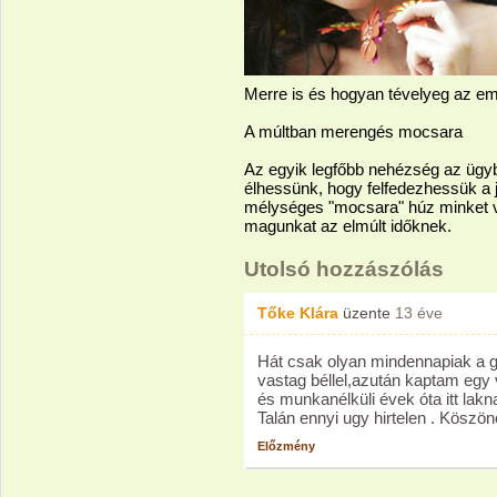
Merre is és hogyan tévelyeg az e
A múltban merengés mocsara
Az egyik legfőbb nehézség az ügyb
élhessünk, hogy felfedezhessük a je
mélységes "mocsara" húz minket v
magunkat az elmúlt időknek.
Utolsó hozzászólás
Tőke Klára
üzente
13 éve
Hát csak olyan mindennapiak a 
vastag béllel,azután kaptam egy 
és munkanélküli évek óta itt lak
Talán ennyi ugy hirtelen . Köszö
Előzmény