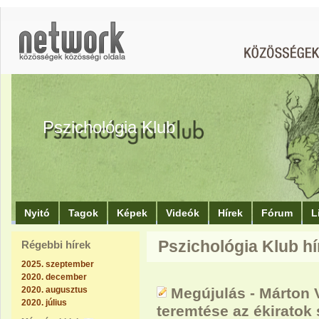
Pszichológia Klub
Nyitó
Tagok
Képek
Videók
Hírek
Fórum
L
Pszichológia Klub hír
Régebbi hírek
2025. szeptember
2020. december
2020. augusztus
Megújulás - Márton V
2020. július
teremtése az ékiratok 