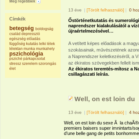
Még régebbiek
13 éve
|
[Törölt felhasználó]
|
0 ho
Címkék
Őstörténetkutatás és sumerológi
naprendszer kialakulásától a ví
betegség
boldogság
újraértelmezésével…
család
depresszió
egészség
előadás
A vetített képes előadások a magya
függőség
kutatás
lelki
lélek
lélektan
munka
munkahely
szokásainak, művészetének azono
pszichológia
a Naprendszer keletkezéséről, a Ví
psziché
párkapcsolat
az ékiratos szövegekben fellelt ism
stressz
szerelem
szorongás
Az ékiratos teremtés-mítosz a N
élet
csillagászati leírás.
Well, on est loin du
13 éve
|
[Törölt felhasználó]
|
4 ho
Well, on est loin du sexe Ã la chaÃ®
premiers baisers super imnintarts/sog
d’une belle gang de petits bonhommes r