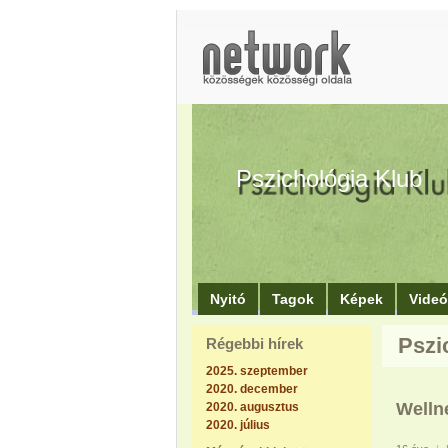
Pszichológia Klub
Nyitó
Tagok
Képek
Vide
Pszi
Régebbi hírek
2025. szeptember
2020. december
Welln
2020. augusztus
2020. július