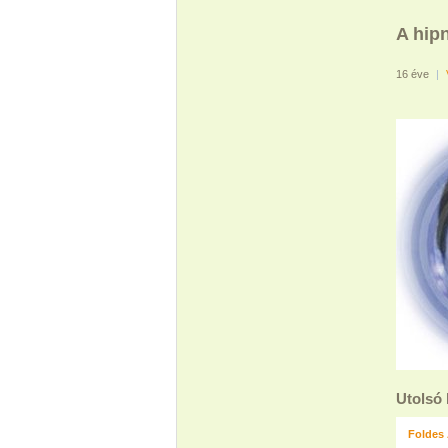
A hipn
16 éve
|
Utolsó
Foldes 