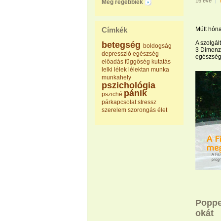
16 éve
|
Még régebbiek
Címkék
Múlt hóna
A szolgál
betegség
boldogság
3 Dimenzi
depresszió
egészség
egészség
előadás
függőség
kutatás
lelki
lélek
lélektan
munka
munkahely
pszichológia
pánik
psziché
párkapcsolat
stressz
szerelem
szorongás
élet
Poppe
okát