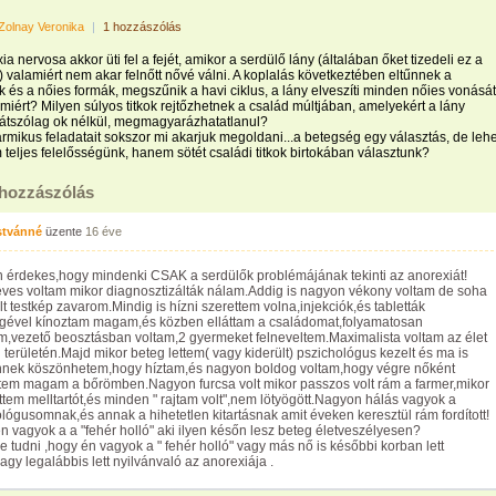
Zolnay Veronika
|
1 hozzászólás
a nervosa akkor üti fel a fejét, amikor a serdülő lány (általában őket tizedeli ez a
 valamiért nem akar felnőtt nővé válni. A koplalás következtében eltűnnek a
k és a nőies formák, megszűnik a havi ciklus, a lány elveszíti minden nőies vonását
miért? Milyen súlyos titkok rejtőzhetnek a család múltjában, amelyekért a lány
látszólag ok nélkül, megmagyarázhatatlanul?
rmikus feladatait sokszor mi akarjuk megoldani...a betegség egy választás, de lehe
teljes felelősségünk, hanem sötét családi titkok birtokában választunk?
 hozzászólás
stvánné
üzente
16 éve
 érdekes,hogy mindenki CSAK a serdülők problémájának tekinti az anorexiát!
ves voltam mikor diagnosztizálták nálam.Addig is nagyon vékony voltam de soha
t testkép zavarom.Mindig is hízni szerettem volna,injekciók,és tabletták
égével kínoztam magam,és közben elláttam a családomat,folyamatosan
m,vezető beosztásban voltam,2 gyermeket felneveltem.Maximalista voltam az élet
területén.Majd mikor beteg lettem( vagy kiderült) pszichológus kezelt és ma is
ennek köszönhetem,hogy híztam,és nagyon boldog voltam,hogy végre nőként
tem magam a bőrömben.Nagyon furcsa volt mikor passzos volt rám a farmer,mikor
ttem melltartót,és minden " rajtam volt",nem lötyögött.Nagyon hálás vagyok a
lógusomnak,és annak a hihetetlen kitartásnak amit éveken keresztül rám fordított!
n vagyok a a "fehér holló" aki ilyen későn lesz beteg életveszélyesen?
e tudni ,hogy én vagyok a " fehér holló" vagy más nő is későbbi korban lett
agy legalábbis lett nyilvánvaló az anorexiája .