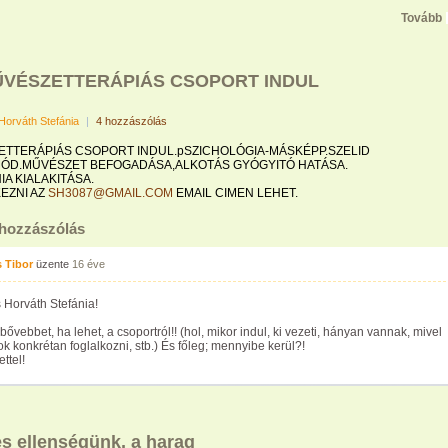
Tovább
ŰVÉSZETTERÁPIÁS CSOPORT INDUL
Horváth Stefánia
|
4 hozzászólás
TTERÁPIÁS CSOPORT INDUL.pSZICHOLÓGIA-MÁSKÉPP.SZELID
ÓD.MŰVÉSZET BEFOGADÁSA,ALKOTÁS GYÓGYITÓ HATÁSA.
A KIALAKITÁSA.
EZNI AZ
SH3087@GMAIL.COM
EMAIL CIMEN LEHET.
 hozzászólás
 Tibor
üzente
16 éve
 Horváth Stefánia!
bővebbet, ha lehet, a csoportról!! (hol, mikor indul, ki vezeti, hányan vannak, mivel
ok konkrétan foglalkozni, stb.) És főleg; mennyibe kerül?!
ttel!
s ellenségünk, a harag