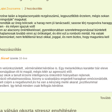
Lajtai Zsuzsanna
|
2 hozzászólás
rzése talán a legalacsonyabb rezgésszámú, legpusztítóbb érzelem, mégis sokan
nningolják" magukat.
ondták az öreg bölcsek: a harag nem jó tanácsadó; sasose térj nyugovóra haragg
en - és milyen igazuk volt!
n az alacsony önértékeléssel, gyerekkorukban szeretetmegvonással büntetett
ajlamosak tovább vinni az örökséget, és élni ezt a romboló mintát. Ha valaki
ennünket, nem feltétlenül teszi okkal, joggal, és nem biztos, hogy magunkra kell
 hozzászólás
 József
üzente
16 éve
m velünkszületett , vérmérséklet kérdése is. Egy melankólikus karakter bár eleve
rságában éli ki magát, mégis kitér az agresszió elől.
az okok a tanult érzemi intelligencia önkontról hiányaiban rejlenek.
tráció elhatalmasodása, bizony a szabadjára engedett haragban emócionálódik.
ell csípni a negatívumot,és ha van a készség mellé akarat ,pozitívummal
síteni. Igy tehát minden csak felfogás kérdése.
Tovább
 a válság okozta stressz enyhítésére