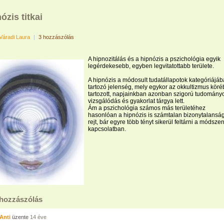
ózis titkai
Váradi Laura
|
3 hozzászólás
A hipnozitálás és a hipnózis a pszichológia egyik
legérdekesebb, egyben legvitatottabb területe.
A hipnózis a módosult tudatállapotok kategóriájáb
tartozó jelenség, mely egykor az okkultizmus köré
tartozott, napjainkban azonban szigorú tudomány
vizsgálódás és gyakorlat tárgya lett.
Ám a pszichológia számos más területéhez
hasonlóan a hipnózis is számtalan bizonytalansá
rejt, bár egyre több tényt sikerül feltárni a módszer
kapcsolatban.
 hozzászólás
Anti
üzente
14 éve