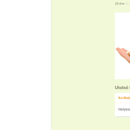
16 éve
|
Utolsó
Ka Nta
Helyes