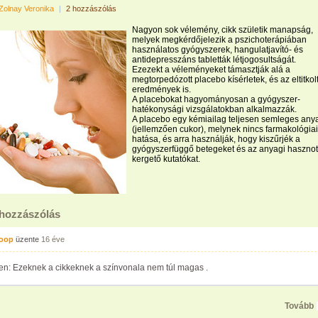
Zolnay Veronika
|
2 hozzászólás
Nagyon sok vélemény, cikk születik manapság,
melyek megkérdőjelezik a pszichoterápiában
használatos gyógyszerek, hangulatjavító- és
antidepresszáns tabletták létjogosultságát.
Ezezekt a véleményeket támasztják alá a
megtorpedózott placebo kísérletek, és az eltitkol
eredmények is.
A placebokat hagyományosan a gyógyszer-
hatékonysági vizsgálatokban alkalmazzák.
A placebo egy kémiailag teljesen semleges any
(jellemzően cukor), melynek nincs farmakológiai
hatása, és arra használják, hogy kiszűrjék a
gyógyszerfüggő betegeket és az anyagi hasznot
kergető kutatókat.
 hozzászólás
loop
üzente
16 éve
en: Ezeknek a cikkeknek a színvonala nem túl magas .
Tovább