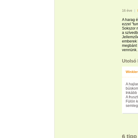
16 éve
|
A harag é
ezzel "tu
Sokszor m
a szívedb
Jellemzőe
emberek h
megbánt b
vennünk.
Utolsó
Winkler
A hajla
búskomo
Inkább 
A frusz
Fülön k
semlege
6 tipp