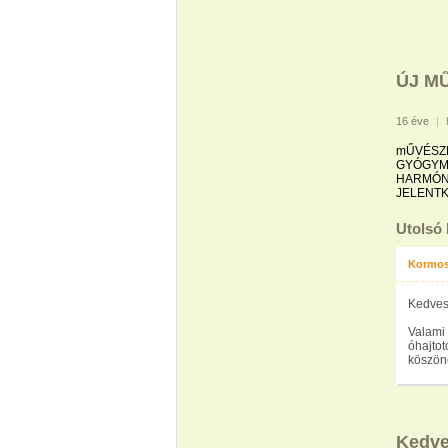
ÚJ M
16 éve
|
mŰVÉSZE
GYÓGYM
HARMÓNI
JELENTK
Utolsó
Kormos
Kedves
Valami 
óhajtot
köszöne
Kedve