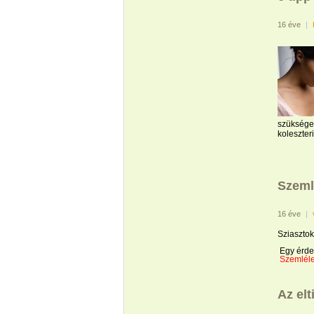
16 éve
|
szükséges
koleszter
Szeml
16 éve
|
Sziasztok
Egy érdek
Szemléle
Az elt