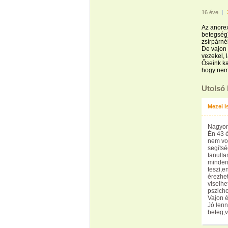
16 éve
|
Az anorexi
betegség)
zsírpárné
De vajon 
vezekel, 
Őseink ka
hogy nem 
Utolsó
Mezei I
Nagyon
Én 43 é
nem vol
segíts
tanulta
minden 
teszi,
érezhe
viselhe
pszicho
Vajon é
Jó lenn
beteg,v