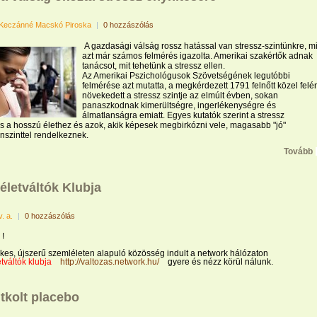
Keczánné Macskó Piroska
|
0 hozzászólás
A gazdasági válság rossz hatással van stressz-szintünkre, mi
azt már számos felmérés igazolta. Amerikai szakértők adnak
tanácsot, mit tehetünk a stressz ellen.
Az Amerikai Pszichológusok Szövetségének legutóbbi
felmérése azt mutatta, a megkérdezett 1791 felnőtt közel felé
növekedett a stressz szintje az elmúlt évben, sokan
panaszkodnak kimerültségre, ingerlékenységre és
álmatlanságra emiatt. Egyes kutatók szerint a stressz
 a hosszú élethez és azok, akik képesek megbirkózni vele, magasabb "jó"
inszinttel rendelkeznek.
Tovább
életváltók Klubja
v. a.
|
0 hozzászólás
 !
es, újszerű szemléleten alapuló közösség indult a network hálózaton
tváltók klubja
http://valtozas.network.hu/
gyere és nézz körül nálunk.
itkolt placebo