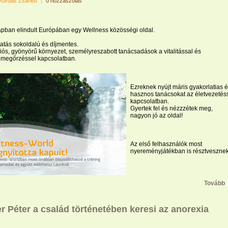
Kordás Zsanett
|
0 hozzászólás
pban elindult Európában egy Wellness közösségi oldal.
tatás sokoldalú és díjmentes.
ós, gyönyörű környezet, személyreszabott tanácsadások a vitalitással és
megőrzéssel kapcsolatban.
Ezreknek nyújt máris gyakorlatias 
hasznos tanácsokat az életvezetés
kapcsolatban.
Gyertek fel és nézzzétek meg,
nagyon jó az oldal!
Az első felhasználók most
nyereményjátékban is résztvesznek
Tovább
r Péter a család történetében keresi az anorexia