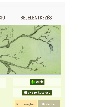
Új hír
Hírek szerkesztése
Közösségben
Mindenben