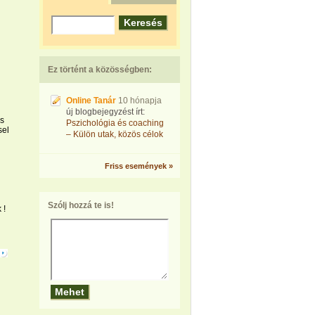
Ez történt a közösségben:
Online Tanár
10 hónapja
új blogbejegyzést írt:
és
Pszichológia és coaching
sel
– Külön utak, közös célok
Friss események »
Szólj hozzá te is!
 !