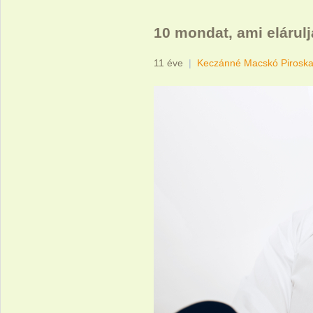
10 mondat, ami elárul
11 éve
|
Keczánné Macskó Pirosk