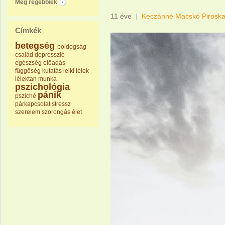
Még régebbiek
11 éve
|
Keczánné Macskó Pirosk
Címkék
betegség
boldogság
család
depresszió
egészség
előadás
függőség
kutatás
lelki
lélek
lélektan
munka
pszichológia
pánik
psziché
párkapcsolat
stressz
szerelem
szorongás
élet