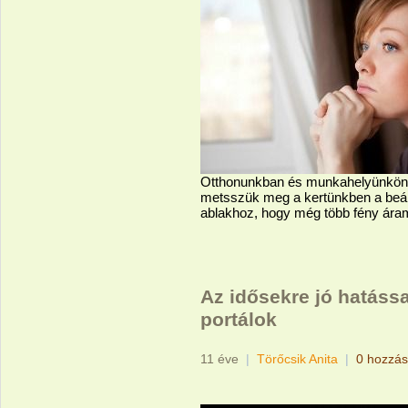
Otthonunkban és munkahelyünkön h
metsszük meg a kertünkben a beár
ablakhoz, hogy még több fény ára
Az idősekre jó hatáss
portálok
11 éve
|
Törőcsik Anita
|
0 hozzás