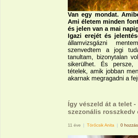
Van egy mondat. Amib
Ami életem minden font
és jelen van a mai napig
Igazi erejét és jelentés
államvizsgázni ment
szenvedtem a jogi tudá
tanultam, bizonytalan v
sikerülhet. És persze,
tételek, amik jobban m
akarnak megragadni a fe
Így vészeld át a telet 
szezonális rosszkedv 
11 éve
|
Törőcsik Anita
|
0 hozzás