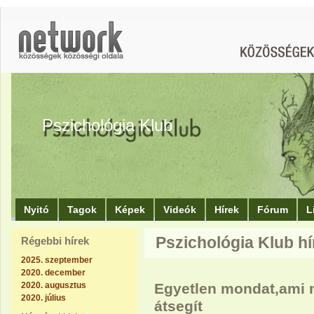
Pszichológia Klub
Nyitó
Tagok
Képek
Videók
Hírek
Fórum
L
Pszichológia Klub hír
Régebbi hírek
2025. szeptember
2020. december
2020. augusztus
Egyetlen mondat,ami
2020. július
átsegít