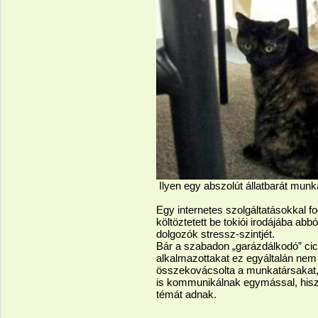
Ilyen egy abszolút állatbarát munk
Egy internetes szolgáltatásokkal f
költöztetett be tokiói irodájába abb
dolgozók stressz-szintjét.
Bár a szabadon „garázdálkodó” cic
alkalmazottakat ez egyáltalán nem
összekovácsolta a munkatársakat, a
is kommunikálnak egymással, his
témát adnak.