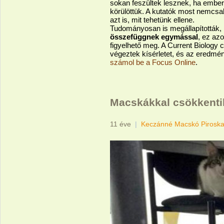
sokan feszültek lesznek, ha embert
körülöttük. A kutatók most nemcsak 
azt is, mit tehetünk ellene.
Tudományosan is megállapították,
összefüggnek egymással
, ez az
figyelhető meg. A Current Biology 
végeztek kísérletet, és az eredmén
számol be a Focus Online
.
Macskákkal csökkentik
11 éve
|
Keczánné Macskó Pirosk