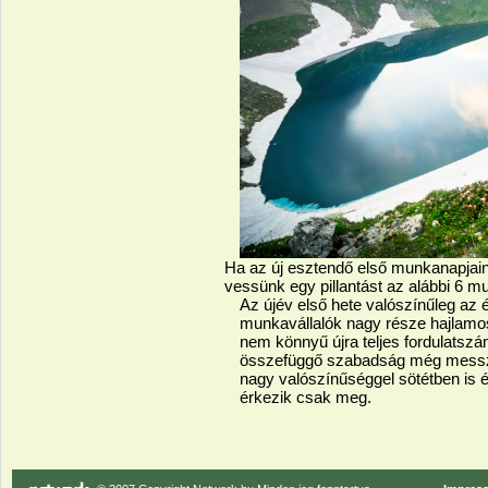
Ha az új esztendő első munkanapjai
vessünk egy pillantást az alábbi 6 m
Az újév első hete valószínűleg az
munkavállalók nagy része hajlamos
nem könnyű újra teljes fordulatsz
összefüggő szabadság még messze,
nagy valószínűséggel sötétben is é
érkezik csak meg.