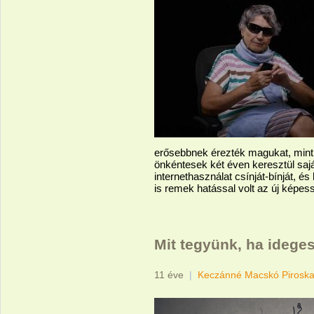
erősebbnek érezték magukat, mint on
önkéntesek két éven keresztül sajá
internethasználat csínját-bínját, é
is remek hatással volt az új képes
Mit tegyünk, ha idege
11 éve
|
Keczánné Macskó Pirosk