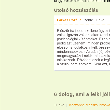
kisgyerekeknek mutattak kétféle en
Utolsó hozzászólás
Farkas Rozália
üzente
11 éve
Először is: jobban kellene ügyelni
valaki igazán választ akar kapn
pszichológiai kísérleteket. Eze
pedig azt üzenem, minden probl
először is foglalkozni kell, beszél
mindennapokban. Azután (jó) példá
megmagyarázni nekik mindazokat
találkoznak. Röviden: ezek a leg
a szülő, nem sorolom. Sem azt, h
6 dolog, ami a lelki jól
11 éve
|
Keczánné Macskó Pirosk