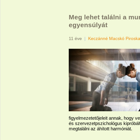
Meg lehet találni a m
egyensúlyát
11 éve
|
Keczánné Macskó Pirosk
figyelmezetetőjeleit annak, hogy v
és szervezetpszichológus kipróbált
megtalálni az áhított harmóniát.