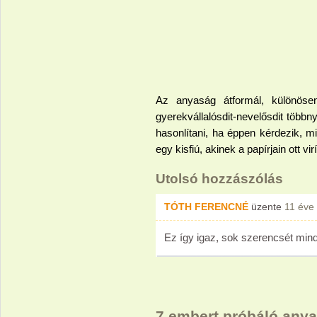
Az anyaság átformál, különöse
gyerekvállalósdit-nevelősdit több
hasonlítani, ha éppen kérdezik, 
egy kisfiú, akinek a papírjain ott vi
Utolsó hozzászólás
TÓTH FERENCNÉ
üzente
11 éve
Ez így igaz, sok szerencsét mind
7 embert próbáló anya