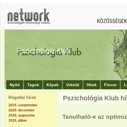
Pszichológia Klub
Nyitó
Tagok
Képek
Videók
Hírek
Fórum
L
Pszichológia Klub hír
Régebbi hírek
2025. szeptember
2020. december
2020. augusztus
Tanulható-e az optim
2020. július