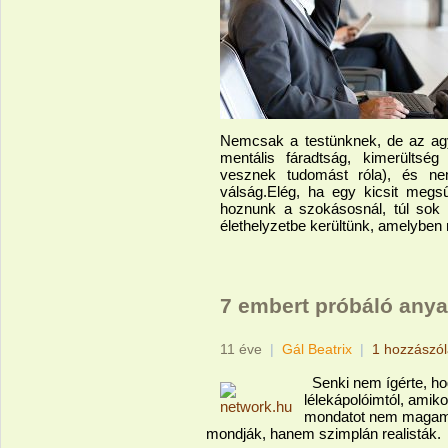
Nemcsak a testünknek, de az a
mentális fáradtság, kimerülts
vesznek tudomást róla), és n
válság.Elég, ha egy kicsit megsű
hoznunk a szokásosnál, túl sok 
élethelyzetbe kerültünk, amelyben 
7 embert próbáló anya
11 éve
|
Gál Beatrix
|
1 hozzászó
Senki nem ígérte, hog
lélekápolóimtól, amik
mondatot nem magamra
mondják, hanem szimplán realisták.