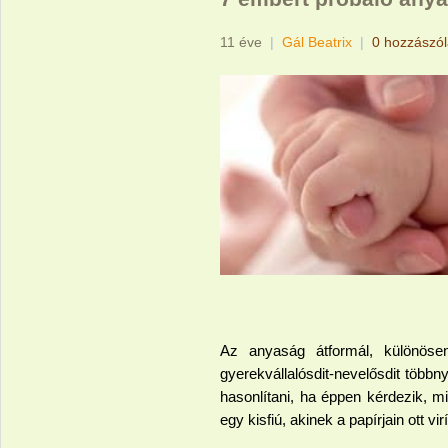
11 éve
|
Gál Beatrix
|
0 hozzászó
Az anyaság átformál, különöse
gyerekvállalósdit-nevelősdit több
hasonlítani, ha éppen kérdezik, 
egy kisfiú, akinek a papírjain ott vi