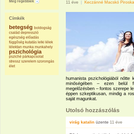
Még régebbiek
11 éve
|
Keczánné Macskó Pirosk
Címkék
betegség
boldogság
család
depresszió
egészség
előadás
függőség
kutatás
lelki
lélek
lélektan
munka
munkahely
pszichológia
psziché
párkapcsolat
stressz
szerelem
szorongás
élet
humanista pszichológiából nőtte 
minőségében – ezen belül fő
megelőzésben – fontos szerepe le
éppen szkeptikusan, mindig a ros
saját magunkat.
Utolsó hozzászólás
virág katalin
üzente
11 éve