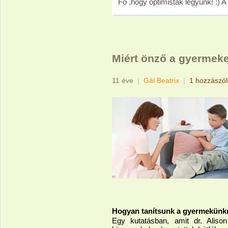
Fő ,hogy optimisták legyünk! :) A
Miért önző a gyerme
11 éve
|
Gál Beatrix
|
1 hozzászó
Hogyan tanítsunk a gyermekünk
Egy kutatásban, amit dr. Aliso