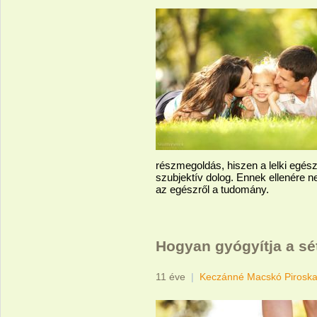
részmegoldás, hiszen a lelki egészs
szubjektív dolog. Ennek ellenére n
az egészről a tudomány.
Hogyan gyógyítja a sé
11 éve
|
Keczánné Macskó Pirosk