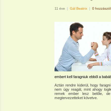
11 éve
|
Gál Beatrix
|
0 hozzászó
embert kell faragniuk ebből a babáb
Aztán rendre kiderül, hogy faragn
nem úgy reagál, mint ahogy logik
remek ember lesz belőle, de 
megtervezetteket követve.