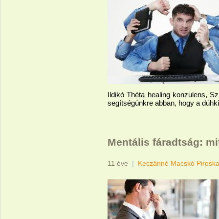
Ildikó Théta healing konzulens, Sz
segítségünkre abban, hogy a dühk
Mentális fáradtság: mi
11 éve
|
Keczánné Macskó Pirosk