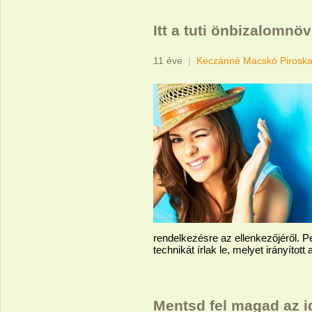
Itt a tuti önbizalomnö
11 éve
|
Keczánné Macskó Pirosk
rendelkezésre az ellenkezőjéről. P
technikát írlak le, melyet irányíto
Mentsd fel magad az id