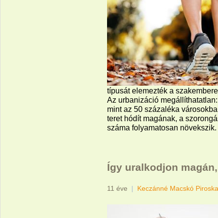
típusát elemezték a szakembere
Az urbanizáció megállíthatatlan
mint az 50 százaléka városokba
teret hódít magának, a szorong
száma folyamatosan növekszik.
Így uralkodjon magán,
11 éve
|
Keczánné Macskó Pirosk