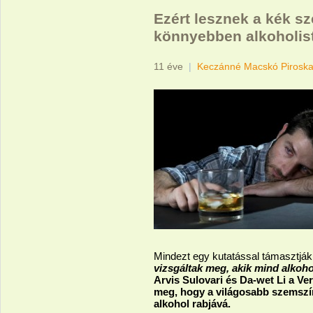
Ezért lesznek a kék 
könnyebben alkoholis
11 éve
|
Keczánné Macskó Pirosk
Mindezt egy kutatással támasztjá
vizsgáltak meg, akik mind alkoho
Arvis Sulovari és Da-wet Li a Ve
meg, hogy a világosabb szemsz
alkohol rabjává.