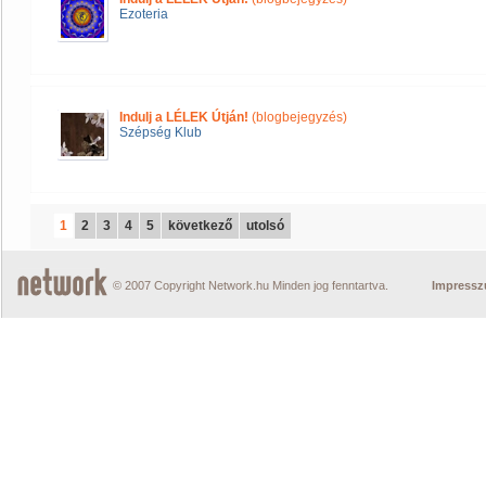
Ezoteria
Indulj a LÉLEK Útján!
(blogbejegyzés)
Szépség Klub
1
2
3
4
5
következő
utolsó
© 2007 Copyright Network.hu Minden jog fenntartva.
Impress