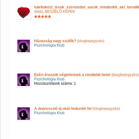
tuleltukezt_issok_szeretettel_varok_mindenkit_aki_tor
(kép)
,
BESZÉLŐ KÉPEK
Házasság vagy szülők?
(blogbejegyzés)
Pszichológia Klub
Ezért érezzük végtelennek a rövidebb hetet
(blogbejegyzés)
Pszichológia Klub
Hozzászólások száma: 1
A depresszió új okát fedezték fel
(blogbejegyzés)
Pszichológia Klub