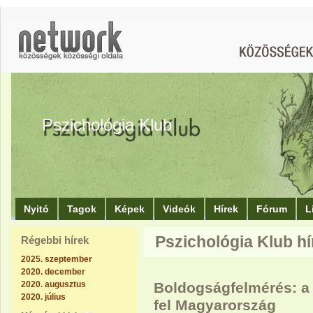
Pszichológia Klub
Nyitó
Tagok
Képek
Videók
Hírek
Fórum
L
Pszichológia Klub hír
Régebbi hírek
2025. szeptember
2020. december
2020. augusztus
Boldogságfelmérés: a 1
2020. július
fel Magyarország