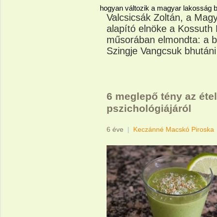
hogyan változik a magyar lakosság bol
Valcsicsák Zoltán, a Mag
alapító elnöke a Kossut
műsorában elmondta: a b
Szingje Vangcsuk bhutáni 
6 meglepő tény az éte
pszichológiájáról
6 éve
|
Keczánné Macskó Piroska