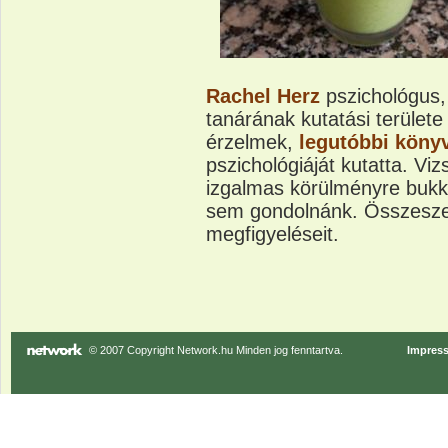
Rachel Herz
pszichológus
tanárának kutatási területe
érzelmek,
legutóbbi köny
pszichológiáját kutatta. V
izgalmas körülményre bukk
sem gondolnánk. Összesze
megfigyeléseit.
© 2007 Copyright Network.hu Minden jog fenntartva.
Impres