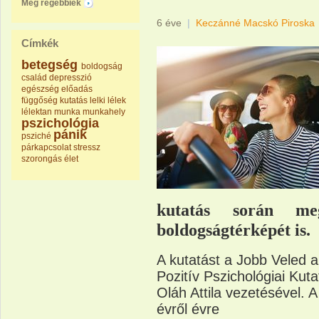
Még régebbiek
6 éve
|
Keczánné Macskó Piroska
Címkék
betegség
boldogság
család
depresszió
egészség
előadás
függőség
kutatás
lelki
lélek
lélektan
munka
munkahely
pszichológia
pánik
psziché
párkapcsolat
stressz
szorongás
élet
kutatás során meg
boldogságtérképét is.
A kutatást a Jobb Veled a
Pozitív Pszichológiai Kut
Oláh Attila vezetésével. A
évről évre