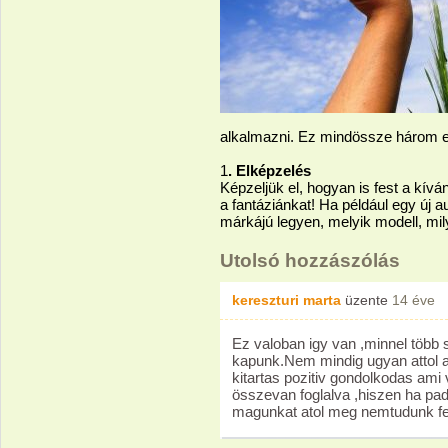
alkalmazni. Ez mindössze három eg
1
. Elképzelés
Képzeljük el, hogyan is fest a kív
a fantáziánkat! Ha például egy új a
márkájú legyen, melyik modell, mil
Utolsó hozzászólás
kereszturi marta
üzente
14 éve
Ez valoban igy van ,minnel több 
kapunk.Nem mindig ugyan attol ak
kitartas pozitiv gondolkodas ami
összevan foglalva ,hiszen ha padl
magunkat atol meg nemtudunk fe