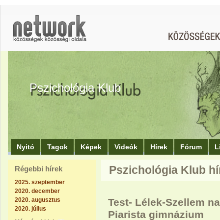
Pszichológia Klub
Nyitó
Tagok
Képek
Videók
Hírek
Fórum
L
Pszichológia Klub hír
Régebbi hírek
2025. szeptember
2020. december
2020. augusztus
Test- Lélek-Szellem n
2020. július
Piarista gimnázium