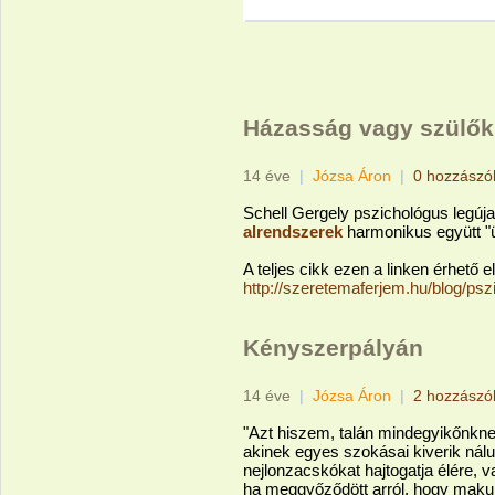
Házasság vagy szülő
14 éve
|
Józsa Áron
|
0 hozzászó
Schell Gergely pszichológus legúj
alrendszerek
harmonikus együtt "
A teljes cikk ezen a linken érhető el
http://szeretemaferjem.hu/blog/ps
Kényszerpályán
14 éve
|
Józsa Áron
|
2 hozzászó
"Azt hiszem, talán mindegyikőnkne
akinek egyes szokásai kiverik nálun
nejlonzacskókat hajtogatja élére, v
ha meggyőződött arról, hogy makulá