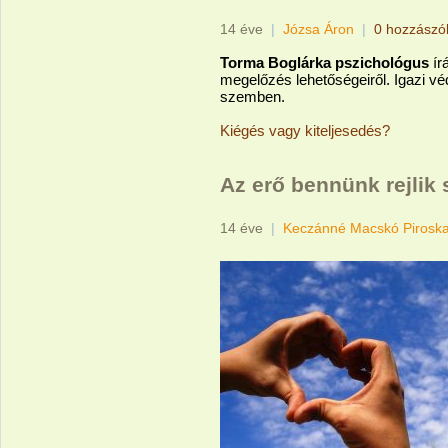
14 éve
|
Józsa Áron
|
0 hozzászó
Torma Boglárka pszichológus
ír
megelőzés lehetőségeiről. Igazi v
szemben.
Kiégés vagy kiteljesedés?
Az erő bennünk rejlik 
14 éve
|
Keczánné Macskó Pirosk