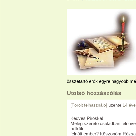
összetartó erők egyre nagyobb mé
Utolsó hozzászólás
[Törölt felhasználó]
üzente
14 éve
Kedves Piroska!
Meleg szerető családban felnöv
nélküli
felnőtt ember? Köszönöm Rózsa