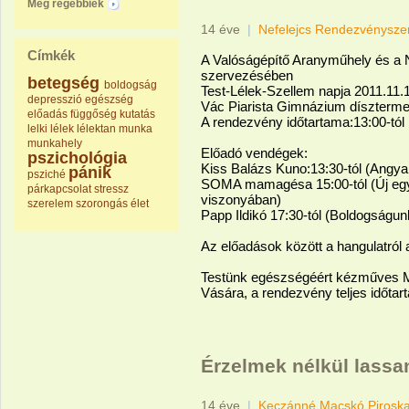
Még régebbiek
14 éve
|
Nefelejcs Rendezvénysze
Címkék
A Valóságépítő Aranyműhely és a 
szervezésében
betegség
boldogság
Test-Lélek-Szellem napja 2011.11.
depresszió
egészség
Vác Piarista Gimnázium díszterme
előadás
függőség
kutatás
A rendezvény időtartama:13:00-tól 
lelki
lélek
lélektan
munka
munkahely
Előadó vendégek:
pszichológia
Kiss Balázs Kuno:13:30-tól (Angyal
pánik
psziché
SOMA mamagésa 15:00-tól (Új egyen
párkapcsolat
stressz
viszonyában)
szerelem
szorongás
élet
Papp Ildikó 17:30-tól (Boldogságun
Az előadások között a hangulatról 
Testünk egészségéért kézműves M
Vására, a rendezvény teljes időtart
Érzelmek nélkül lassa
14 éve
|
Keczánné Macskó Pirosk