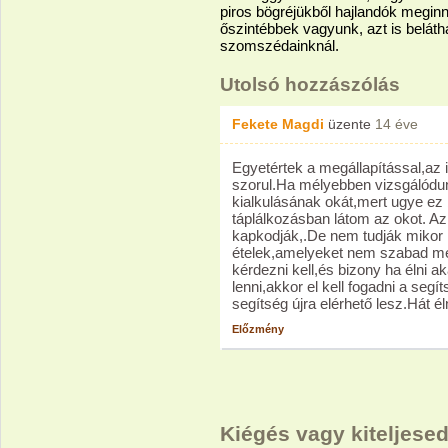
piros bögréjükből hajlandók meginn
őszintébbek vagyunk, azt is belát
szomszédainknál.
Utolsó hozzászólás
Fekete Magdi
üzente
14 éve
Egyetértek a megállapítással,az 
szorul.Ha mélyebben vizsgálódunk
kialkulásának okát,mert ugye ez
táplálkozásban látom az okot. 
kapkodják,.De nem tudják mikor
ételek,amelyeket nem szabad me
kérdezni kell,és bizony ha élni
lenni,akkor el kell fogadni a seg
segítség újra elérhető lesz.Hát éln
Előzmény
Kiégés vagy kiteljese