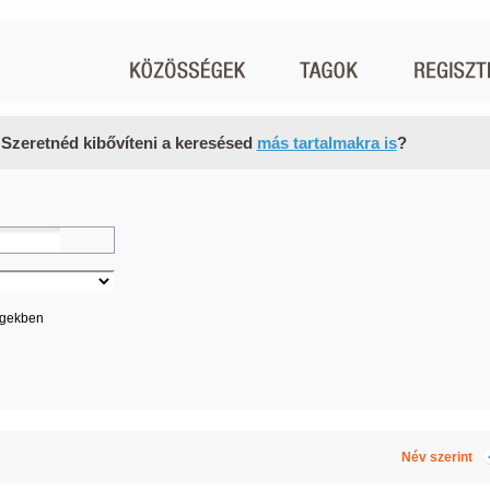
 Szeretnéd kibővíteni a keresésed
más tartalmakra is
?
égekben
Név szerint