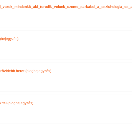
tel_varok_mindenkit_aki_torodik_velunk_szeme_sarkabol_a_pszichologia_es
gbejegyzés)
 rövidebb hetet
(blogbejegyzés)
 fel
(blogbejegyzés)