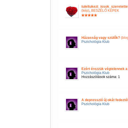
tuleltukezt_issok_szeretet
(kép)
,
BESZÉLŐ KÉPEK
Házasság vagy szülők?
(blo
Pszichológia Klub
Ezért érezzük végtelennek a
Pszichológia Klub
Hozzászólások száma: 1
A depresszió új okát fedezték
Pszichológia Klub