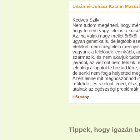
Urbánné-Juhász Katalin Massz
Kedves Szilvi!
Nem tudom megérteni, hogy mér
hogy te nem vagy felelős a külső
Az, ha valaki nagy mellet örököl, 
ugyan genetika is, de legtöbb ese
ételeket, nem megfelelő mennyis
vagyunk a felelősek leginkább, 
származik, és nem akarjuk tudom
javasol, az viszont nem tetszik,
jelenlegi állapotot te hoztad létr
de senki nem fogja helyetted meg
Azért lenne mit meghöszönnöd így
működik, és szolgál téged, élsz, 
utalnak az egészségi problémák 
Előzmény
Tippek, hogy igazán b