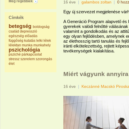
Még régebbiek
16 éve
|
galambos zoltan
|
0 hoz
Egy új szervezet megjelenése várha
Címkék
A Generáció Program alapvető és le
betegség
gyerekek valódi felnőtté válásának 
boldogság
valamint a gondolkodás és az attitű
család
depresszió
egy olyan fejlődésben, amelynek e
egészség
előadás
függőség
kutatás
lelki
lélek
az élethosszig tartó tanulás és fej
lélektan
munka
munkahely
iránti elkötelezettség, rejtett képes
pszichológia
tevékenységek kialakítása.
psziché
párkapcsolat
stressz
szerelem
szorongás
élet
Miért vágyunk annyira
16 éve
|
Keczánné Macskó Pirosk