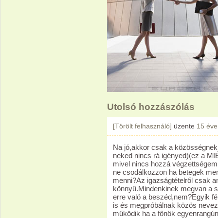
Utolsó hozzászólás
[Törölt felhasználó]
üzente
15 éve
Na jó,akkor csak a közösségnek
neked nincs rá igényed)(ez a M
mivel nincs hozzá végzettségem
ne csodálkozzon ha betegek men
menni?Az igazságtételről csak a
könnyű.Mindenkinek megvan a sa
erre való a beszéd,nem?Egyik fé
is és megpróbálnak közös nevező
működik ha a főnök egyenrangúna