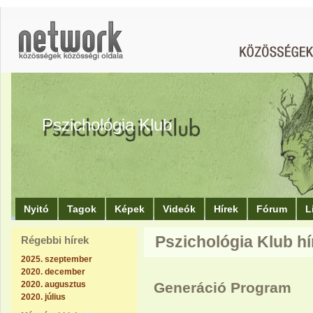
Pszichológia Klub
Nyitó
Tagok
Képek
Videók
Hírek
Fórum
L
Pszichológia Klub hír
Régebbi hírek
2025. szeptember
2020. december
2020. augusztus
Generáció Program
2020. július