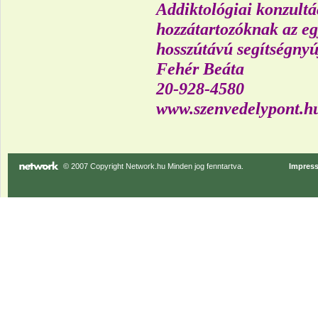
Addiktológiai konzultá
hozzátartozóknak az eg
hosszútávú segítségnyú
Fehér Beáta
20-928-4580
www.szenvedelypont.h
© 2007 Copyright Network.hu Minden jog fenntartva.
Impres