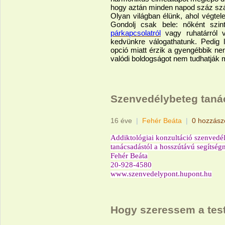
hogy aztán minden napod száz szá
Olyan világban élünk, ahol végte
Gondolj csak bele: nőként szint
párkapcsolatról
vagy ruhatárról v
kedvünkre válogathatunk. Pedig 
opció miatt érzik a gyengébbik ne
valódi boldogságot nem tudhatják
Szenvedélybeteg tan
16 éve
|
Fehér Beáta
|
0 hozzász
Addiktológiai konzultáció szenvedé
tanácsadástól a hosszútávú segítségn
Fehér Beáta
20-928-4580
www.szenvedelypont.hupont.hu
Hogy szeressem a test