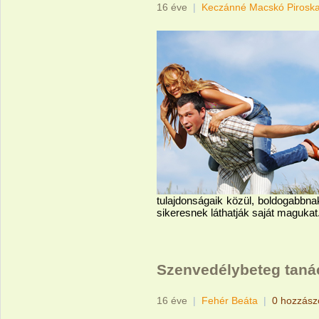
16 éve
|
Keczánné Macskó Pirosk
tulajdonságaik közül, boldogabbna
sikeresnek láthatják saját magukat
Szenvedélybeteg tan
16 éve
|
Fehér Beáta
|
0 hozzász