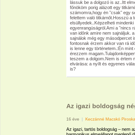
lássuk be a dolgozó is az..Itt el
főnököm porig alázott egy titkárn
számomra,hogy én "csak" egy s
felettem való titkárnőt.Hosszú a 
elsüllyedek..Képzelheti mindenki 
egyenrangúságról.Ami a "nincs rá
van időnk amire nem sajnáljuk. 
sajnálok még egy másodpercet is
fontosnak érzem akkor van rá id
is lenne egy történetem.:Én mint
érezzem magam.Tulajdonképpen i
teszem a dolgom.Nem is értem mié
elvárása: a nyílt és egyenes vál
is?
Az igazi boldogság nég
16 éve
|
Keczánné Macskó Pirosk
Az igazi, tartós boldogság – nem a
harmonikus elmeállapot meglepő dol