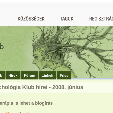
ók
Hírek
Fórum
Linkek
Friss
hológia Klub hírei - 2008. június
erápia is lehet a blogírás