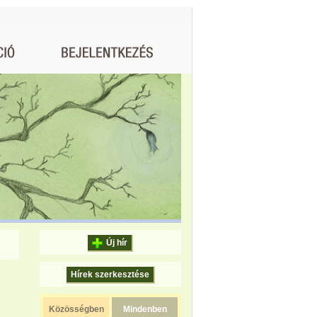
Új hír
Hírek szerkesztése
Közösségben
Mindenben