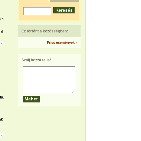
ek
Ez történt a közösségben:
el
Friss események »
Szólj hozzá te is!
ta.
ák