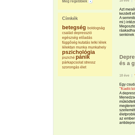
18 éve
|
Még régebbiek
Azt mesél
kezdett e
Címkék
A semmib
mi:) inté
Megoszto
betegség
boldogság
ráakadhat
család
depresszió
senkinek 
egészség
előadás
függőség
kutatás
lelki
lélek
lélektan
munka
munkahely
pszichológia
pánik
Depre
psziché
párkapcsolat
stressz
és a 
szorongás
élet
18 éve
|
Egy csuda
"Kiadói kö
A depress
Menedzser
mûködteti
megteremt
szellemét
életprobl
az embere
antidepre