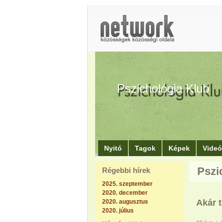
Pszichológia Klub
Nyitó
Tagok
Képek
Vide
Pszic
Régebbi hírek
2025. szeptember
2020. december
Akár t
2020. augusztus
2020. július