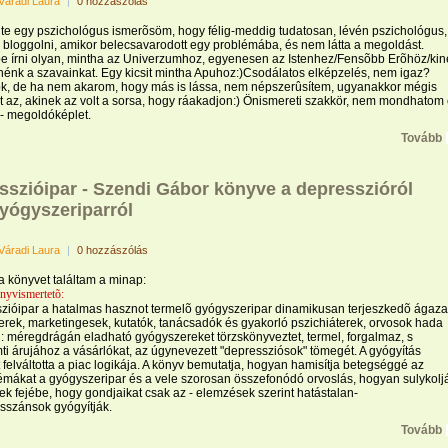
Váradi Laura
|
0 hozzászólás
te egy pszichológus ismerõsöm, hogy félig-meddig tudatosan, lévén pszichológus,
l bloggolni, amikor belecsavarodott egy problémába, és nem látta a megoldást.
e írni olyan, mintha az Univerzumhoz, egyenesen az Istenhez/Fensõbb Erõhöz/kin
znénk a szavainkat. Egy kicsit mintha Apuhoz:)Csodálatos elképzelés, nem igaz?
k, de ha nem akarom, hogy más is lássa, nem népszerûsítem, ugyanakkor mégis
 az, akinek az volt a sorsa, hogy ráakadjon:) Önismereti szakkör, nem mondhatom 
- megoldóképlet.
Tovább
sszióipar - Szendi Gábor könyve a depresszióról
gyógyszeriparról
Váradi Laura
|
0 hozzászólás
 könyvet találtam a minap:
nyvismertetõ:
zióipar a hatalmas hasznot termelõ gyógyszeripar dinamikusan terjeszkedõ ágaza
ek, marketingesek, kutatók, tanácsadók és gyakorló pszichiáterek, orvosok hada
: méregdrágán eladható gyógyszereket törzskönyveztet, termel, forgalmaz, s
i árujához a vásárlókat, az úgynevezett "depressziósok" tömegét. A gyógyítás
 felváltotta a piac logikája. A könyv bemutatja, hogyan hamisítja betegséggé az
émákat a gyógyszeripar és a vele szorosan összefonódó orvoslás, hogyan sulykolj
k fejébe, hogy gondjaikat csak az - elemzések szerint hatástalan-
sszánsok gyógyítják.
Tovább