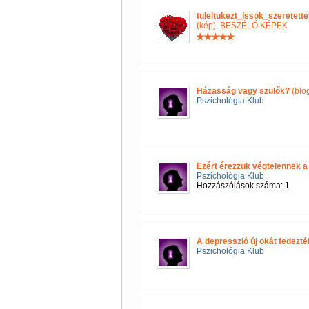
tuleltukezt_issok_szeretet
(kép)
,
BESZÉLŐ KÉPEK
Házasság vagy szülők?
(blo
Pszichológia Klub
Ezért érezzük végtelennek a
Pszichológia Klub
Hozzászólások száma: 1
A depresszió új okát fedezték
Pszichológia Klub