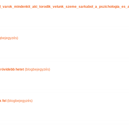
tel_varok_mindenkit_aki_torodik_velunk_szeme_sarkabol_a_pszichologia_es
gbejegyzés)
 rövidebb hetet
(blogbejegyzés)
 fel
(blogbejegyzés)