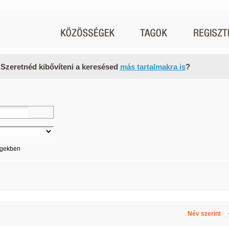
 Szeretnéd kibővíteni a keresésed
más tartalmakra is
?
égekben
Név szerint