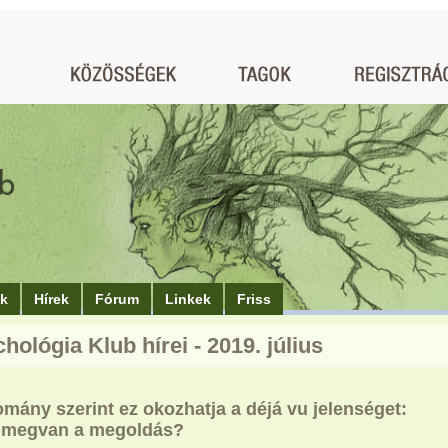
ók
Hírek
Fórum
Linkek
Friss
hológia Klub hírei - 2019. július
mány szerint ez okozhatja a déjá vu jelenséget:
 megvan a megoldás?