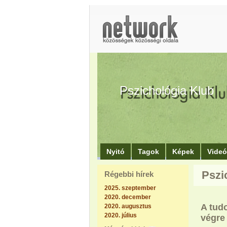
Pszichológia Klub
Nyitó
Tagok
Képek
Vide
Pszic
Régebbi hírek
2025. szeptember
2020. december
A tudo
2020. augusztus
2020. július
végre