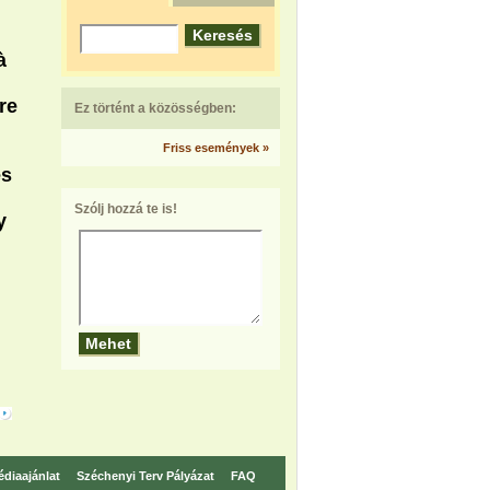
à
re
Ez történt a közösségben:
Friss események »
és
Szólj hozzá te is!
y
diaajánlat
Széchenyi Terv Pályázat
FAQ