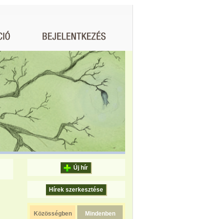
Új hír
Hírek szerkesztése
Közösségben
Mindenben