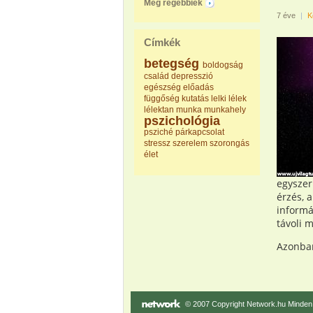
Még régebbiek
7 éve
|
K
Címkék
betegség
boldogság
család
depresszió
egészség
előadás
függőség
kutatás
lelki
lélek
lélektan
munka
munkahely
pszichológia
psziché
párkapcsolat
stressz
szerelem
szorongás
élet
egyszer
érzés, 
informá
távoli 
Azonban
© 2007 Copyright Network.hu Minden j