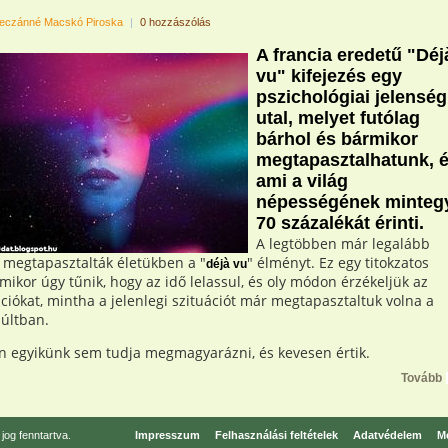
eczánné Macskó Piroska
|
0 hozzászólás
A francia eredetű "Déj
vu" kifejezés egy
pszichológiai jelenség
utal, melyet futólag
bárhol és bármikor
megtapasztalhatunk, 
ami a világ
népességének minteg
70 százalékát érinti.
A legtöbben már legalább
 megtapasztalták életükben a "
" élményt. Ez egy titokzatos
déjà vu
amikor úgy tűnik, hogy az idő lelassul, és oly módon érzékeljük az
ciókat, mintha a jelenlegi szituációt már megtapasztaltuk volna a
múltban.
 egyikünk sem tudja megmagyarázni, és kevesen értik.
Tovább
og fenntartva.
Impresszum
Felhasználási feltételek
Adatvédelem
Mé