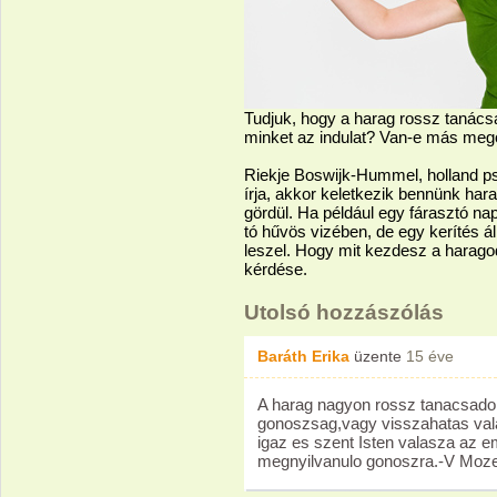
Tudjuk, hogy a harag rossz tanácsa
minket az indulat? Van-e más mego
Riekje Boswijk-Hummel, holland p
írja, akkor keletkezik bennünk har
gördül. Ha például egy fárasztó na
tó hűvös vizében, de egy kerítés á
leszel. Hogy mit kezdesz a harago
kérdése.
Utolsó hozzászólás
Baráth Erika
üzente
15 éve
A harag nagyon rossz tanacsado,
gonoszsag,vagy visszahatas vala
igaz es szent Isten valasza az 
megnyilvanulo gonoszra.-V Mozes