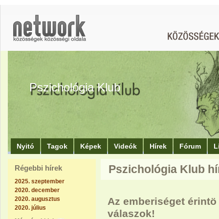
Pszichológia Klub
Nyitó
Tagok
Képek
Videók
Hírek
Fórum
L
Pszichológia Klub hír
Régebbi hírek
2025. szeptember
2020. december
2020. augusztus
Az emberiséget érintö
2020. július
válaszok!