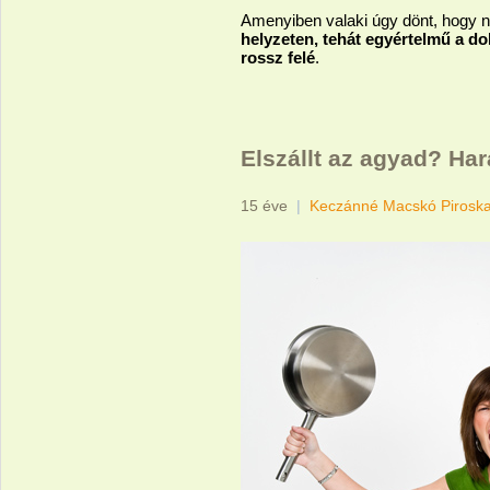
Amenyiben valaki úgy dönt, hogy n
helyzeten, tehát egyértelmű a do
rossz felé
.
Elszállt az agyad? Ha
15 éve
|
Keczánné Macskó Pirosk