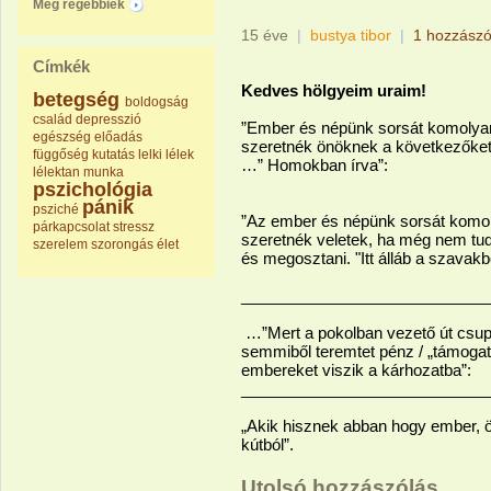
Még régebbiek
15 éve
|
bustya tibor
|
1 hozzászó
Címkék
Kedves hölgyeim uraim!
betegség
boldogság
család
depresszió
”Ember és népünk sorsát komolyan é
egészség
előadás
szeretnék önöknek a következőket 
függőség
kutatás
lelki
lélek
…” Homokban írva”:
lélektan
munka
pszichológia
pánik
psziché
”Az ember és népünk sorsát komolya
párkapcsolat
stressz
szeretnék veletek, ha még nem tud
szerelem
szorongás
élet
és megosztani. "Itt álláb a szavakb
____________________________
…”Mert a pokolban vezető út csup
semmiből teremtet pénz / „támogatá
embereket viszik a kárhozatba”:
____________________________
„Akik hisznek abban hogy ember, ö
kútból”.
Utolsó hozzászólás