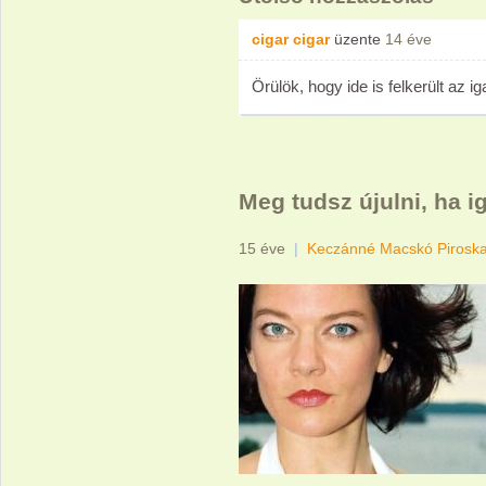
cigar cigar
üzente
14 éve
Örülök, hogy ide is felkerült az i
Meg tudsz újulni, ha i
15 éve
|
Keczánné Macskó Pirosk