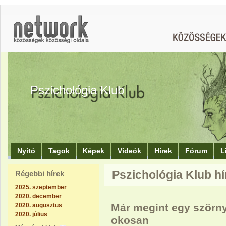
Pszichológia Klub
Nyitó
Tagok
Képek
Videók
Hírek
Fórum
L
Pszichológia Klub hí
Régebbi hírek
2025. szeptember
2020. december
2020. augusztus
Már megint egy szörny
2020. július
okosan