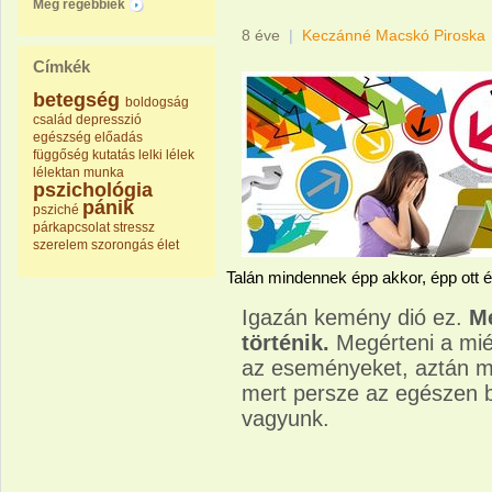
Még régebbiek
8 éve
|
Keczánné Macskó Piroska
Címkék
betegség
boldogság
család
depresszió
egészség
előadás
függőség
kutatás
lelki
lélek
lélektan
munka
pszichológia
pánik
psziché
párkapcsolat
stressz
szerelem
szorongás
élet
Talán mindennek épp akkor, épp ott és
Igazán kemény dió ez.
Me
történik.
Megérteni a mié
az eseményeket, aztán mi
mert persze az egészen b
vagyunk.