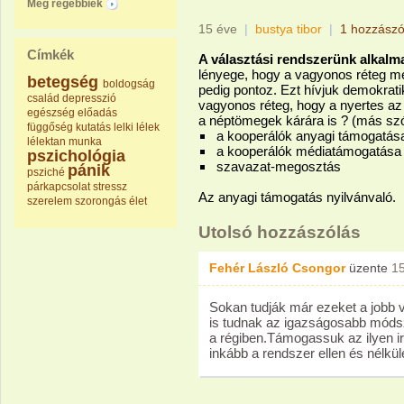
Még régebbiek
15 éve
|
bustya tibor
|
1 hozzászó
Címkék
A választási rendszerünk alkalm
lényege, hogy a vagyonos réteg m
betegség
boldogság
pedig pontoz. Ezt hívjuk demokrati
család
depresszió
vagyonos réteg, hogy a nyertes az
egészség
előadás
a néptömegek kárára is ? (más szó
függőség
kutatás
lelki
lélek
a kooperálók anyagi támogatás
lélektan
munka
a kooperálók médiatámogatása
pszichológia
szavazat-megosztás
pánik
psziché
párkapcsolat
stressz
Az anyagi támogatás nyilvánvaló.
szerelem
szorongás
élet
Utolsó hozzászólás
Fehér László Csongor
üzente
1
Sokan tudják már ezeket a jobb v
is tudnak az igazságosabb móds
a régiben.Támogassuk az ilyen i
inkább a rendszer ellen és nélkü