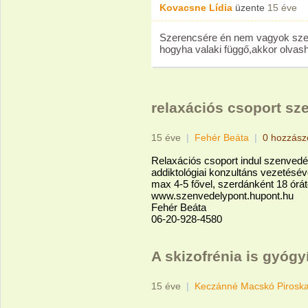
Kovacsne Lídia
üzente
15 éve
Szerencsére én nem vagyok szenv
hogyha valaki függő,akkor olvas
relaxációs csoport s
15 éve
|
Fehér Beáta
|
0 hozzász
Relaxációs csoport indul szenvedé
addiktológiai konzultáns vezetésév
max 4-5 fővel, szerdánként 18 órát
www.szenvedelypont.hupont.hu
Fehér Beáta
06-20-928-4580
A skizofrénia is gyógyí
15 éve
|
Keczánné Macskó Pirosk