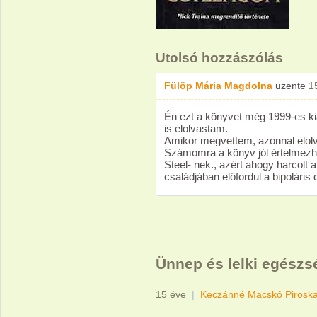
Utolsó hozzászólás
Fülöp Mária Magdolna
üzente
1
Én ezt a könyvet még 1999-es k
is elolvastam.
Amikor megvettem, azonnal elol
Számomra a könyv jól értelmezh
Steel- nek., azért ahogy harcolt 
családjában előfordul a bipoláris
Ünnep és lelki egészs
15 éve
|
Keczánné Macskó Pirosk