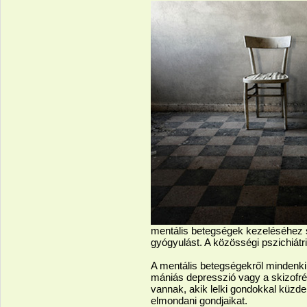
mentális betegségek kezeléséhez s
gyógyulást. A közösségi pszichiát
A mentális betegségekről mindenki
mániás depresszió vagy a skizofré
vannak, akik lelki gondokkal küz
elmondani gondjaikat.