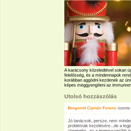
A karácsony közeledtével sokan ú
felelősség, és a mindennapok rendj
korábban aggódni kezdenek az ün
képes meggyengíteni az immunren
Utolsó hozzászólás
Bergendi Ciprián Ferenc
üzent
Jó tanácsok, persze, nem mindenk
problémák kezelésére...de a legjo
ünnepelni...ez a legegyszerűbb is 