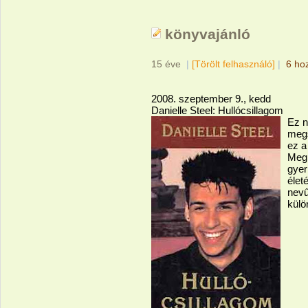
könyvajánló
15 éve
|
[Törölt felhasználó]
|
6 ho
2008. szeptember 9., kedd
Danielle Steel: Hullócsillagom
Ez n
megs
ez a
Meg
gyer
élet
nevű
külö