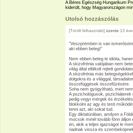
A Béres Egészség Hungarikum Pro
kiderült, hogy Magyarországon mi
Utolsó hozzászólás
[Törölt felhasználó]
üzente
13 éve
"Veszprémben is van ismerősöm-k
aki ebben beteg!"
Nem ebben beteg te idióta, hanem
A skizofrénia valójában nem bete
világ által eltitkolt rejtett gondo
A skizofrénia más betegségekkel
dolgokra és a világgal, társada
összefüggések összefűzésére.
Soha nem gyógyítható, mert nem 
A pszichológusok, pszichiátere
pedig vegyi mérgek és érzékelést 
blokkolni az agy és testi működé
tenni azt, aki sokat tud.
Egy diktatúrában, amilyen a Föld
mocsok minél tovább fönn álljon
én, akik a teljes igazságot le me
riadnak vissza és szembeköpnek m