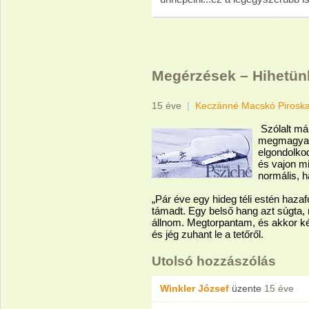
Megérzések – Hihetün
15 éve
|
Keczánné Macskó Pirosk
Szólalt má
megmagyar
elgondolkod
és vajon mi
normális, h
„Pár éve egy hideg téli estén haza
támadt. Egy belső hang azt súgta
állnom. Megtorpantam, és akkor ké
és jég zuhant le a tetőről.
Utolsó hozzászólás
Winkler József
üzente
15 éve