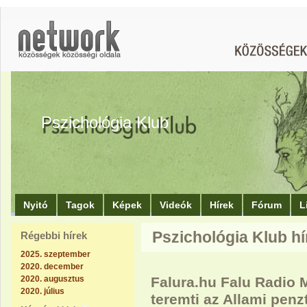
Pszichológia Klub
Nyitó
Tagok
Képek
Videók
Hírek
Fórum
L
Pszichológia Klub hí
Régebbi hírek
2025. szeptember
2020. december
2020. augusztus
Falura.hu Falu Radio
2020. július
teremti az Allami penz