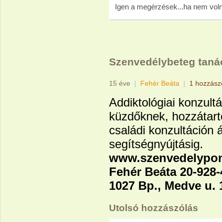
Igen a megérzések...ha nem vol
Szenvedélybeteg tan
15 éve
|
Fehér Beáta
|
1 hozzász
Addiktológiai konzult
küzdőknek, hozzátart
családi konzultáción 
segítségnyújtásig.
www.szenvedelypon
Fehér Beáta 20-928-
1027 Bp., Medve u. 
Utolsó hozzászólás