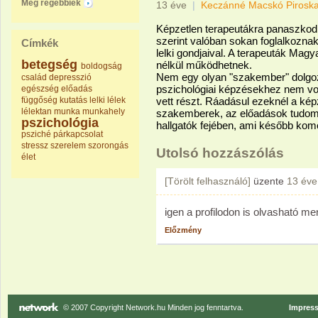
Még régebbiek
13 éve
|
Keczánné Macskó Pirosk
Képzetlen terapeutákra panaszkodn
szerint valóban sokan foglalkozna
Címkék
lelki gondjaival. A terapeuták Ma
betegség
nélkül működhetnek.
boldogság
Nem egy olyan "szakember" dolgoz
család
depresszió
pszichológiai képzésekhez nem vol
egészség
előadás
függőség
kutatás
lelki
lélek
vett részt. Ráadásul ezeknél a ké
lélektan
munka
munkahely
szakemberek, az előadások tudom
pszichológia
hallgatók fejében, ami később komo
psziché
párkapcsolat
stressz
szerelem
szorongás
Utolsó hozzászólás
élet
[Törölt felhasználó]
üzente
13 éve
igen a profilodon is olvasható m
Előzmény
© 2007 Copyright Network.hu Minden jog fenntartva.
Impres