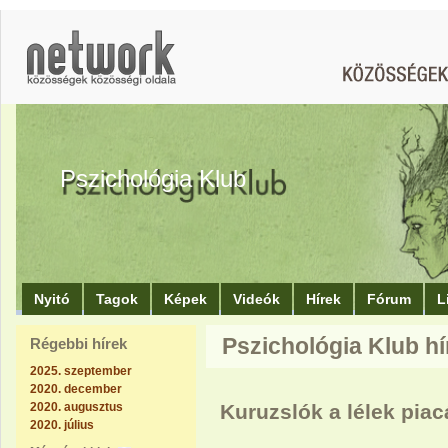
Pszichológia Klub
Nyitó
Tagok
Képek
Videók
Hírek
Fórum
L
Pszichológia Klub hí
Régebbi hírek
2025. szeptember
2020. december
2020. augusztus
Kuruzslók a lélek pia
2020. július