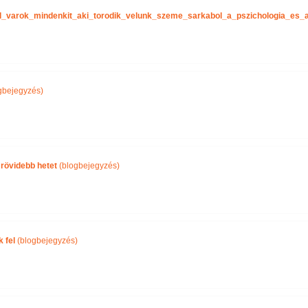
tel_varok_mindenkit_aki_torodik_velunk_szeme_sarkabol_a_pszichologia_es
gbejegyzés)
 rövidebb hetet
(blogbejegyzés)
 fel
(blogbejegyzés)