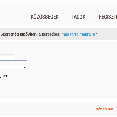
 Szeretnéd kibővíteni a keresésed
más tartalmakra is
?
égekben
Név szerint