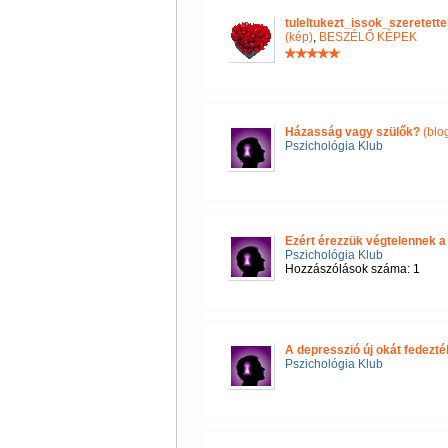
tuleltukezt_issok_szeretet
(kép)
,
BESZÉLŐ KÉPEK
Házasság vagy szülők?
(blo
Pszichológia Klub
Ezért érezzük végtelennek a
Pszichológia Klub
Hozzászólások száma: 1
A depresszió új okát fedezték
Pszichológia Klub