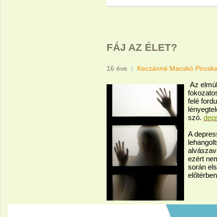
FÁJ AZ ÉLET?
16 éve
|
Keczánné Macskó Pirosk
Az elmúl
fokozatos
felé ford
lényegtel
szó.
dep
A depress
lehangolt
alvászava
ezért ne
során els
előtérben