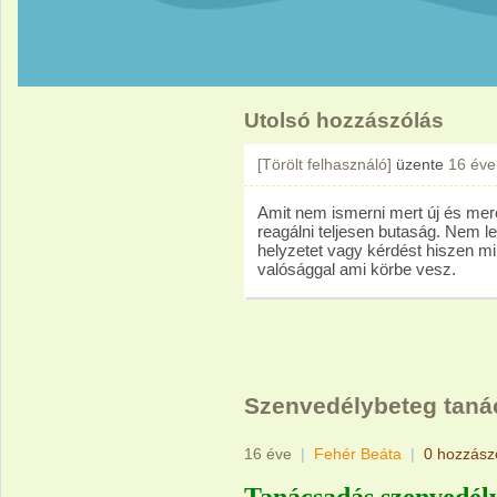
Utolsó hozzászólás
[Törölt felhasználó]
üzente
16 éve
Amit nem ismerni mert új és me
reagálni teljesen butaság. Nem le
helyzetet vagy kérdést hiszen mi
valósággal ami körbe vesz.
Szenvedélybeteg tan
16 éve
|
Fehér Beáta
|
0 hozzász
Tanácsadás szenvedél