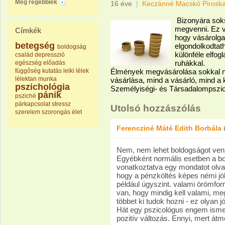
Még régebbiek
16 éve
|
Keczánné Macskó Pirosk
Bizonyára soks
megvenni. Ez va
Címkék
hogy vásárolga
betegség
elgondolkodtatha
boldogság
különféle elfog
család
depresszió
ruhákkal.
egészség
előadás
függőség
kutatás
lelki
lélek
Élmények megvásárolása sokkal n
lélektan
munka
vásárlása, mind a vásárló, mind a 
pszichológia
Személyiségi- és Társadalompszic
pánik
psziché
párkapcsolat
stressz
Utolsó hozzászólás
szerelem
szorongás
élet
Ferencziné Máté Edith Borbála
Nem, nem lehet boldogságot venn
Egyébként normális esetben a bo
vonatkoztatva egy mondatot olva
hogy a pénzköltés képes némi jó
például úgyszint. valami örömfor
van, hogy mindig kell valami, me
többet ki tudok hozni - ez olyan j
Hát egy pszicológus engem isme
pozitív változás. Ennyi, mert át