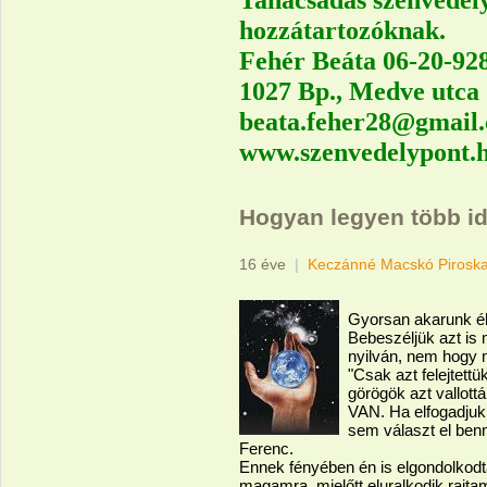
hozzátartozóknak.
Fehér Beáta 06-20-92
1027 Bp., Medve utca
beata.feher28@gmail
www.szenvedelypont.
Hogyan legyen több 
16 éve
|
Keczánné Macskó Pirosk
Gyorsan akarunk éln
Bebeszéljük azt is
nyilván, nem hogy
"Csak azt felejtettü
görögök azt vallott
VAN. Ha elfogadjuk 
sem választ el benn
Ferenc.
Ennek fényében én is elgondolkodt
magamra, mielőtt eluralkodik rajt