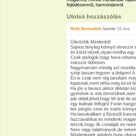
fejlődésemről, harmóniámról.
Utolsó hozzászólás
Roik Bernadett
üzente
16 éve
Üdvözlök Mindenkit!
Sajnos tényleg könnyű elveszni a
és körül nézek,olyan mintha egy 
Csak pislogok,hogy hova rohanu
sokszor dühösen.
Nagymamám mindig azt mondta i
szép lassan tegyem a dolgom! A
Én is csak nem rég tanultam me
lopásnak,mert néha még kicsit bű
Ha jön a tavasz,akkor délután ki
gyerekek is oda tömörülnek,nem 
pár oldalt,lehet,hogy fél órát de a
egy bulinak felfogni! Furán hang
bor pörgős zene és máris könny
Ha besokalltam a főzéstől franc
hozzávalókat és mindenki magán
tetszik,hogy ők csinálják és neke
Nem nagy találmányok,de nekem
Mindenkinek ajánlom,hogy olykor 