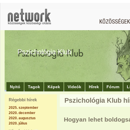
Pszichológia Klub
Nyitó
Tagok
Képek
Videók
Hírek
Fórum
L
Pszichológia Klub hír
Régebbi hírek
2025. szeptember
2020. december
2020. augusztus
Hogyan lehet boldogs
2020. július