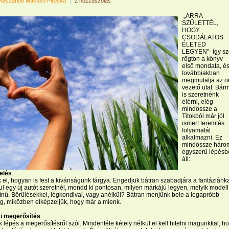
Keczánné Macskó Piroska
|
2 hozzászólás
„ARRA
SZÜLETTÉL,
HOGY
CSODÁLATOS
ÉLETED
LEGYEN”- így sz
rögtön a könyv
első mondata, és
továbbiakban
megmutatja az o
vezető utat. Bárm
is szeretnénk
elérni, elég
mindössze a
Titokból már jól
ismert teremtés
folyamatát
alkalmazni. Ez
mindössze háro
egyszerű lépésb
áll:
zelés
 el, hogyan is fest a kívánságunk tárgya. Engedjük bátran szabadjára a fantáziánka
l egy új autót szeretnél, mondd ki pontosan, milyen márkájú legyen, melyik modell
ínű. Bőrülésekkel, légkondival, vagy anélkül? Bátran menjünk bele a legapróbb
ig, miközben elképzeljük, hogy már a mienk.
mi megerősítés
 lépés a megerősítésről szól. Mindenféle kétely nélkül el kell hitetni magunkkal, h