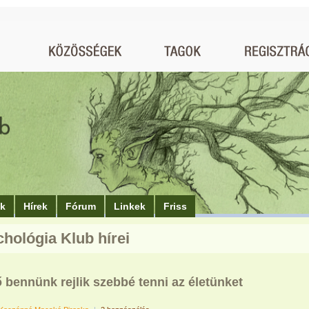
ók
Hírek
Fórum
Linkek
Friss
chológia Klub hírei
 bennünk rejlik szebbé tenni az életünket