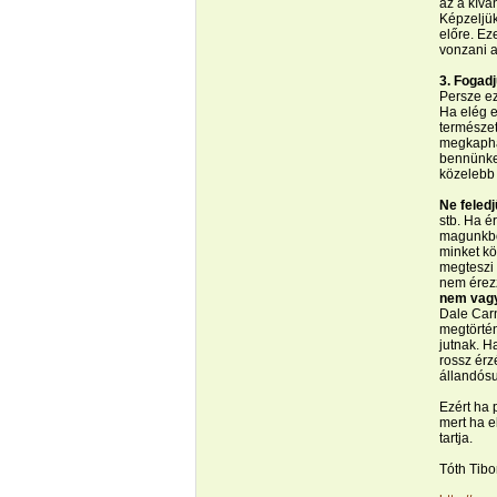
az a kívá
Képzeljük
előre. Ez
vonzani a
3. Fogadj
Persze ez
Ha elég e
természet
megkaphas
bennünket
közelebb 
Ne feledj
stb. Ha é
magunkból
minket kö
megteszi 
nem érezz
nem vagy 
Dale Carn
megtörté
jutnak. H
rossz érz
állandósu
Ezért ha 
mert ha e
tartja.
Tóth Tibo