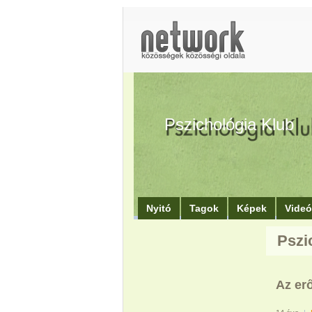
Pszichológia Klub
Nyitó
Tagok
Képek
Vide
Pszi
Az erő