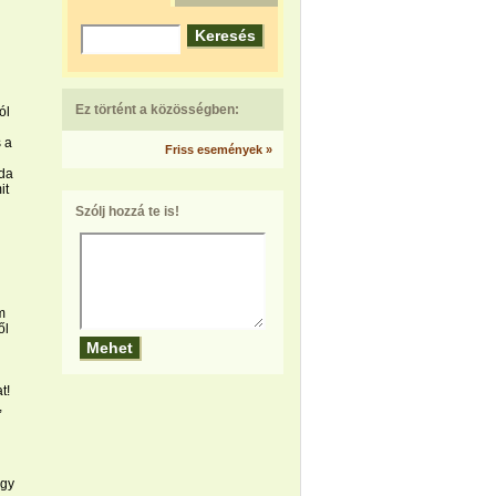
Ez történt a közösségben:
ól
 a
Friss események »
da
it
Szólj hozzá te is!
m
ől
t!
,
ogy