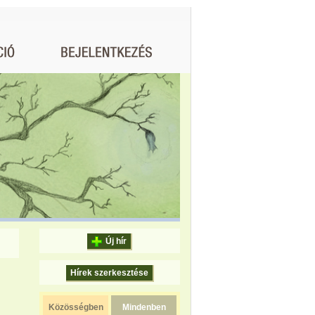
Új hír
Hírek szerkesztése
Közösségben
Mindenben