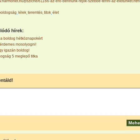
w.harmonet.hu/psziche/61166-az-ero-bennunk-rejlik-szebbe-tenni-az-eletunket.htm
boldogság
lélek
teremtés
titok
élet
lódó hírek:
 a boldog hétköznapokért
 érdemes mosolyogni!
gy igazán boldog!
ogság 5 meglepő titka
táld!