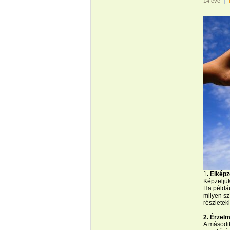
14 éve
|
1
. Elkép
Képzeljük
Ha példáu
milyen sz
részletek
2. Érzel
A második