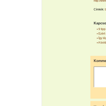
http://ww
Címkék:
Kapcso
9 tipp
Ezért
Így lé
A bold
Kommen