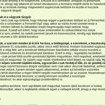
nt autó tényleg a mi tulajdonunk. Érezzük át a szeretetet, ahogyan rá gondolunk.
 el, ahogy egy általunk jól ismert útszakaszon a kormány mögött ülünk és haladun
ek az érzések mintegy mágnesként sugároznak belőlünk és kezdik el hozzánk
 vágyunk tárgyát.
uk el a vágyunk tárgyát
 nem csak úgy történik, hogy másnap reggel a garázsban találjuk az új Ferrarinkat.
rős a szívünkben a Ferrariért égő vágy, akkor az iránta érzett szeretet ereje a
 minden látható és láthatatlan erejét megmozgatja majd nekünk, hogy
suk. Ezalatt azt értem, hogy olyan emberekkel és szituációkkal hoz össze
 a sors, amiket, ha nyitott szemmel járunk és észreveszünk, mindig egy lépéssel
visznek a hőn áhított kocsihoz.
ük, a szeretet minden jó érzés forrása, a boldogságé, a szerelemé, a büszkesé
rzéseink 51 százaléka pozitív, akkor nincs mitől félnünk. Amilyen érzéseket sugárz
 a világ felé, azt a természet többszörösen felerősítve juttatja vissza hozzánk a
rülvevő emberek és körülmények tükrében. Ezért is elég – legalábbis kezdetben
- csak picivel több pozitív gondolatot táplálni magunkban, mint negatívat, amelyekt
ük jól magunkat. Ha valami vagy valaki viselkedése bánt téged, ne rágódj rajta.
H
képes szeretet táplálni iránta, egyszerűen csak fordulj el tőle, és ne gondolj rá
egie szerint bizonyos dolgok valójában nem csak akkor okoznak fájdalmat, amiko
nnek velünk, hanem minden egyes alkalommal, amikor ezt követően eszünkbe
a tehát állandóan a régen történt negatív eseményeken jár az eszünk, folyamatosa
ések keletkeznek bennünk, ez pedig könnyen vezethet a szorongás
lásáhozl, és akár egészségügyi problémákhoz is.
padlóra kerülünk, nem sajnáltatni kell magunkat, hanem újból becélozni a holdat,
ltévesztjük, akkor is legfeljebb sétálunk egyet a csillagok között, ahogy a régi mon
r