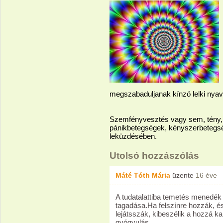
megszabaduljanak kínzó lelki nyava
Szemfényvesztés vagy sem, tény, h
pánikbetegségek, kényszerbetegs
leküzdésében.
Utolsó hozzászólás
Máté Tóth Mária
üzente
16 éve
A tudatalattiba temetés menedék
tagadása.Ha felszínre hozzák, és
lejátsszák, kibeszélik a hozzá 
gyógyulás.