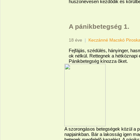
huszonévesen kezdõdik és körülbel
A pánikbetegség 1.
18 éve
|
Keczánné Macskó Pirosk
Fejfájás, szédülés, hányinger, ha
ok nélkül. Rettegnek a hétköznapi 
Pánikbetegség kínozza õket.
A szorongásos betegségek közül a p
napjainkban. Bár a lakosság igen ma
betegek megfelelõ kezelést. A pánik