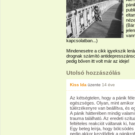
páni
publ
elta
néze
(Bár
jele
vann
kapcsolatban...)
Mindenesetre a cikk igyekszik lerán
drognak számító antidepresszánso
pedig bőven itt volt már az ideje!
Utolsó hozzászólás
Kiss Ida
üzente
14 éve
Az kétségtelen, hogy a pánik fé
egészséges. Olyan, mint amikor 
túlérzékenyre van beállítva, és egy
A pánik hátterében mindig valam
trauma található. Az eredeti szit
feltételes reakciót váltanak ki, h
Egy beteg leírja, hogy bölcsödés
pedig akkor kezdődtek a pánikr