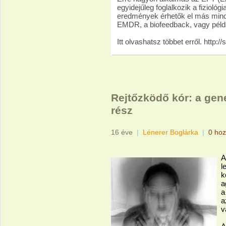
egyidejűleg foglalkozik a fiziológ
eredmények érhetők el más mind-b
EMDR, a biofeedback, vagy példá
Itt olvashatsz többet erről. http:
Rejtőzködő kór: a gene
rész
16 éve
|
Lénerer Boglárka
|
0 hoz
A
l
k
a
a
a
v