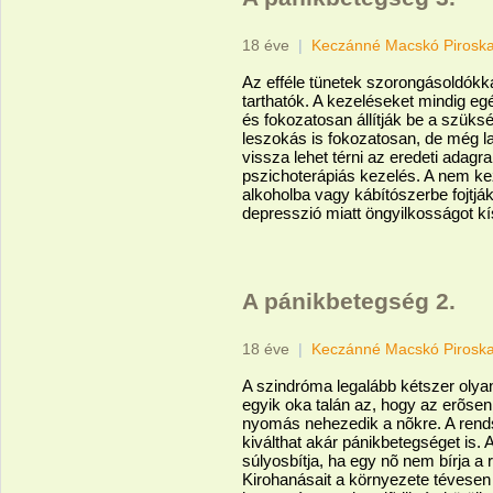
18 éve
|
Keczánné Macskó Pirosk
Az efféle tünetek szorongásoldókk
tarthatók. A kezeléseket mindig e
és fokozatosan állítják be a szüks
leszokás is fokozatosan, de még l
vissza lehet térni az eredeti adag
pszichoterápiás kezelés. A nem ke
alkoholba vagy kábítószerbe fojtjá
depresszió miatt öngyilkosságot k
A pánikbetegség 2.
18 éve
|
Keczánné Macskó Pirosk
A szindróma legalább kétszer olyan
egyik oka talán az, hogy az erõsen
nyomás nehezedik a nõkre. A rend
kiválthat akár pánikbetegséget is.
súlyosbítja, ha egy nõ nem bírja a r
Kirohanásait a környezete tévesen h