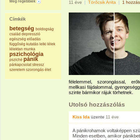
Még régebbiek
11 éve
|
Törőcsik Anita
|
1 hozzás
Címkék
betegség
boldogság
család
depresszió
egészség
előadás
függőség
kutatás
lelki
lélek
lélektan
munka
pszichológia
pánik
psziché
párkapcsolat
stressz
szerelem
szorongás
élet
félelemmel, szorongással, erőte
mellkasi fájdalommal, gyengeségg
szinte bármikor rájuk törhetnek.
Utolsó hozzászólás
Kiss Ida
üzente
11 éve
A pánikrohamok voltaképpen szük
Minden esetben, amikor pánikbet