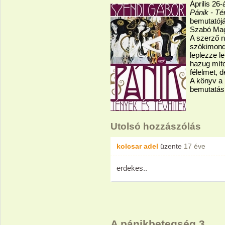
Április 26
Pánik - Té
bemutatójá
Szabó Mag
A szerző n
szókimondó
leplezze le
hazug míto
félelmet, 
A könyv a 
bemutatás 
Utolsó hozzászólás
kolcsar adel
üzente
17 éve
erdekes..
A pánikbetegség 3.