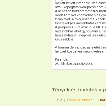
mellett kellett elmennie. Itt a cikk:
http://kopogtato.wordpress.com/
A nehezen hozzáférhető traumatik
módszereivel könnyebben és gyo
terápiával. A gyógyszeres kezel
tüneteket (és mellékhatásként má
A progresszív relaxáció, a MET, 
hatásfokkal lehet gyógyítani a 
tapasztalataim, négy-öt ülés elég
kevesebb is.
A trauma definiciója: az életet ve
helyzet közvetlen megfigyelése.
Kiss Ida
okl. klinikai pszichológus
Tények és tévhitek a p
17 éve
|
Lajtai Zsuzsanna
|
1 hoz