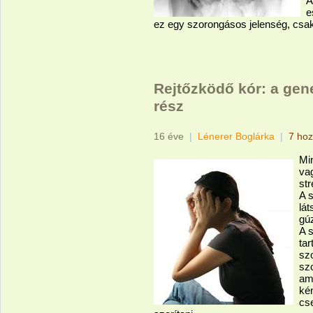
A
e
ez egy szorongásos jelenség, csak
Rejtőzködő kór: a gene
rész
16 éve
|
Lénerer Boglárka
|
7 hoz
Mi
vag
st
A 
lát
gú
A 
tar
sz
szo
am
ké
cse