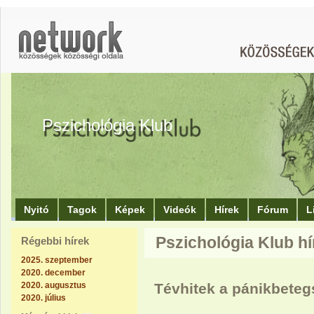
Pszichológia Klub
Nyitó
Tagok
Képek
Videók
Hírek
Fórum
L
Pszichológia Klub hí
Régebbi hírek
2025. szeptember
2020. december
2020. augusztus
Tévhitek a pánikbeteg
2020. július