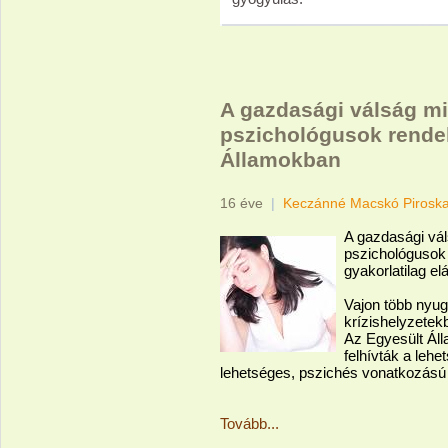
A gazdasági válság mia
pszichológusok rendel
Államokban
16 éve
|
Keczánné Macskó Pirosk
A gazdasági vál
pszichológusok 
gyakorlatilag el
Vajon több nyug
krízishelyzetek
Az Egyesült Ál
felhívták a leh
lehetséges, pszichés vonatkozású 
Tovább...