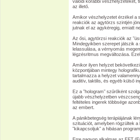
valódi korábbi vészhelyzeteket, 
az illető.
Amikor vészhelyzetet érzékel a s
reakciók az agytörzs szintjén jö
jutnak el az agykéregig, emiatt n
Az ősi, agytörzsi reakciók az "üss"
Mindegyikben szerepet játszik a 
lelassulása, a vérnyomás megem
légzésritmus megváltozása. Eze
Amikor ilyen helyzet bekövetkez
központjában mintegy holografiku
tartalmazza a helyzet valamennyi
auditív, taktilis, és egyéb külső in
Ez a "hologram" szűrőként szolgá
újabb vészhelyzetben vészcsengő
feltételes ingerek többsége azonb
az embert.
A pánikbetegség terápiájának lén
szituációt, amelyben rögzültek a 
"kikapcsoljuk" a hibásan progra
Erre nagyon alkalmas az EFT (E