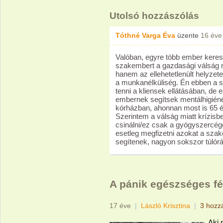
Utolsó hozzászólás
Tóthné Varga Éva
üzente
16 éve
Valóban, egyre több ember keres
szakembert a gazdasági válság m
hanem az ellehetetlenült helyzet
a munkanélküliség. Én ebben a
tenni a kliensek ellátásában, de
embernek segítsek mentálhigién
kórházban, ahonnan most is 65 ér
Szerintem a válság miatt krízisb
csinálni/ez csak a gyógyszercége
esetleg megfizetni azokat a szak
segítenek, nagyon sokszor túlórá
A pánik egészséges fé
17 éve
|
László Krisztina
|
3 hozz
Aki 