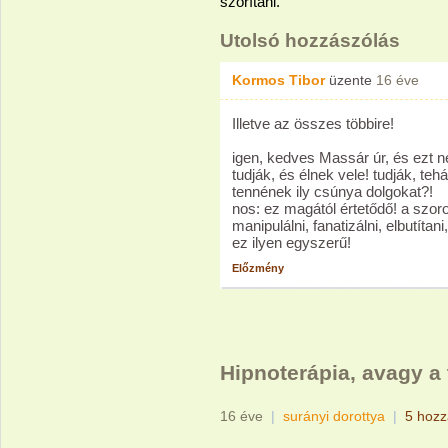
szorítani.
Utolsó hozzászólás
Kormos Tibor
üzente
16 éve
Illetve az összes többire!
igen, kedves Massár úr, és ezt n
tudják, és élnek vele! tudják, teh
tennének ily csúnya dolgokat?!
nos: ez magától értetődő! a szor
manipulálni, fanatizálni, elbutítani,
ez ilyen egyszerű!
Előzmény
Hipnoterápia, avagy a 
16 éve
|
surányi dorottya
|
5 hozz