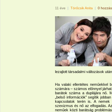
11 éve
|
Törőcsik Anita
|
0 hozzás
lezajlott társadalmi változások után
Ha valaki ellentétes neműekkel 
számára – számos előnnyel járhat
barátok száma a duplájára nő. M
„belső információk” segítik jobba
kapcsolatok terén is. A nemek
szexizmus és nő az elfogadás. Azo
neműek közti barátság problémá