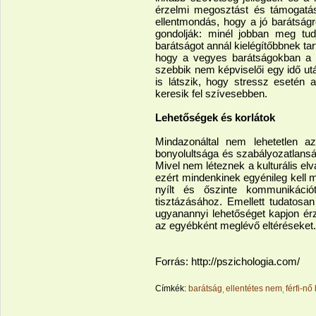
érzelmi megosztást és támogatá
ellentmondás, hogy a jó barátság
gondolják: minél jobban meg tud
barátságot annál kielégítőbbnek tar
hogy a vegyes barátságokban a fé
szebbik nem képviselői egy idő ut
is látszik, hogy stressz esetén a
keresik fel szívesebben.
Lehetőségek és korlátok
Mindazonáltal nem lehetetlen a
bonyolultsága és szabályozatlansá
Mivel nem léteznek a kulturális el
ezért mindenkinek egyénileg kell m
nyílt és őszinte kommunikációt 
tisztázásához. Emellett tudatosan
ugyanannyi lehetőséget kapjon ér
az egyébként meglévő eltéréseket.
Forrás: http://pszichologia.com/
Címkék:
barátság
ellentétes nem
férfi-nő