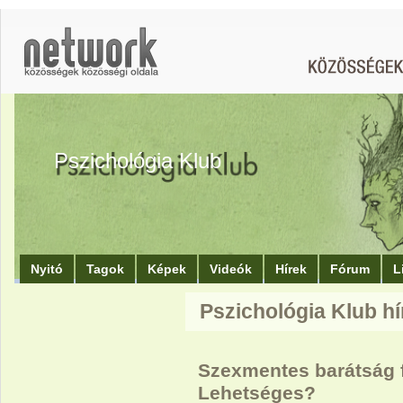
Pszichológia Klub
Nyitó
Tagok
Képek
Videók
Hírek
Fórum
L
Pszichológia Klub hí
Szexmentes barátság fé
Lehetséges?