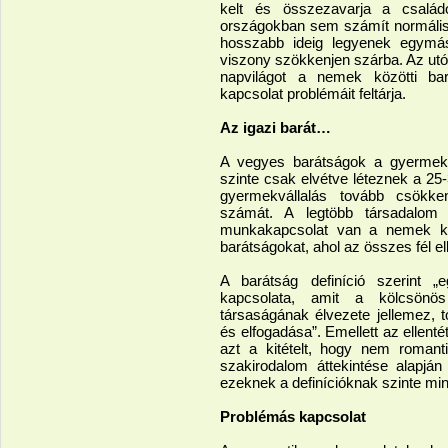
kelt és összezavarja a csalá
országokban sem számít normálisnak
hosszabb ideig legyenek egymás
viszony szökkenjen szárba. Az ut
napvilágot a nemek közötti ba
kapcsolat problémáit feltárja.
Az igazi barát…
A vegyes barátságok a gyermekk
szinte csak elvétve léteznek a 25
gyermekvállalás tovább csökke
számát. A legtöbb társadalom 
munkakapcsolat van a nemek köz
barátságokat, ahol az összes fél elk
A barátság definíció szerint „
kapcsolata, amit a kölcsönö
társaságának élvezete jellemez, 
és elfogadása”. Emellett az elle
azt a kitételt, hogy nem romant
szakirodalom áttekintése alapján
ezeknek a definícióknak szinte mi
Problémás kapcsolat