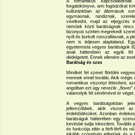
A romantikus kapcsolatoknak l
forgatókönyve, ami fogódzókat kín
kultúránkban az állomások so
egymásnak, randiznak, szere
viselkedni, majd az eljegyzés
neműek közti barátságnak nincs i
bizonyos szinten megrekedt szerelm
nyílt és burkolt rosszallásnak, a pl
nem is teljesen alaptalanul. Eg
egyetemista vegyes barátságok 82
ának hátterében az egyik fél 
dédelgetett. Ennek ellenére az es
Barátság és szex
Mindkét fél szeret flörtölni veg
mennek ennél tovább. Akik mégis 
romantikus viszonyt létesíteni, azo
angolban ezt úgy nevezik: „flover” 
valamelyik fél sérelmével ér véget.
A vegyes barátságokban jelen
jellemzőbbek, akik viszont az
érdeklődésüket. Azonban érdeke
barátságuk hátterében egy szexuál
kevésbé tudja kikezdeni. További 
és funkciója eltér a férfi-férfi és 
inkább szövetség jellegűek és a 