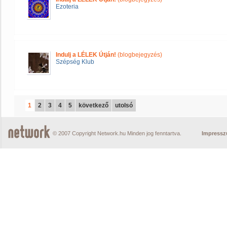
Ezoteria
Indulj a LÉLEK Útján!
(blogbejegyzés)
Szépség Klub
1
2
3
4
5
következő
utolsó
© 2007 Copyright Network.hu Minden jog fenntartva.
Impress