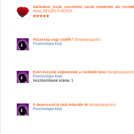
tuleltukezt_issok_szeretettel_varok_mindenkit_aki_tor
(kép)
,
BESZÉLŐ KÉPEK
Házasság vagy szülők?
(blogbejegyzés)
Pszichológia Klub
Ezért érezzük végtelennek a rövidebb hetet
(blogbejegyzés)
Pszichológia Klub
Hozzászólások száma: 1
A depresszió új okát fedezték fel
(blogbejegyzés)
Pszichológia Klub