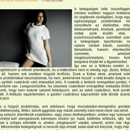
Keczánné Macskó Piroska
|
0 hozzászólás
A betegségek lelki összefüggé
minden esetben nagyon érdekes
és segítenek rávilágítani, hogy eg
egészségügyi problémákat mié
vonzottunk az életünkbe, mily
életesemények, érzések, gondola
voltak azok kiváltó okai.
pszichoszomatikus szemlélet szer
a betegségek ilyenformán n
valami minket bántó, személy
támadások, hanem ellenkezőle
üzenetek, amelyek
megköszönhetünk, hiszen font
dolgokra hívják fel a figyelmünket.
Így van ez a felfázás esetén is
legtöbbször a nőknél jelentkezik, és a hátterében nem is mindig egy „fázás, felfáz
áll, hanem sok esetben húgyúti fertőzés. Ezek a fizikai okok, amelyek sok
is problémákat okozhatnának, ha nem „kellenének hozzá” a lelki kiváltó dolgok is
a gyökér csakránál való elakadást jelzi. A csakrák a testünk energetikai pontjai, 
pontunk van. Leegyszerűsítve, ha valamely csakrában energetikai elakadás történ
lenti, hogy nem tudunk valamit feldolgozni, ami az adott csakrához, testi pont
dik. A felfázás egyértelműen a gyökér csakrához kapcsolódó lelki témák áraml
 jelzi.
ás a húgyút problémája, ami jelképezi, hogy visszatartási-elengedési gondja
éltékenység, féltés, túlzott aggódás egy másik személy iránt mind-mind oka lehet.
g sokszor jelentkezik szakításkor, vagy olyan élethelyzetben, amikor egy számun
emélyt kell elengednünk bármilyen módon (pl. halál, külföldre költözés, stb). V
nek a szöges ellentéte is, amikor „megkapunk” valakit, valamit, amire már rég
 Mézeshetek-betegségnek is nevezik épp emiatt: tudat alatt azt érezzük, hogy már 