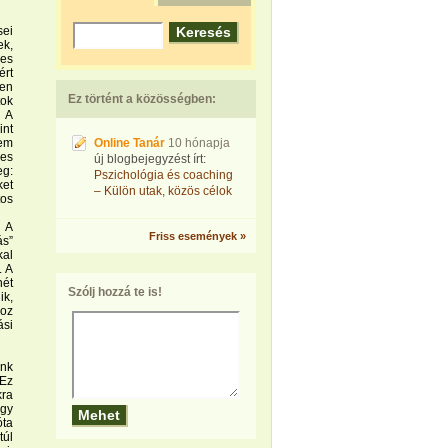
sei
ek,
yes
rt
en
Ez történt a közösségben:
tok
 A
int
em
Online Tanár
10 hónapja
es
új blogbejegyzést írt:
g:
Pszichológia és coaching
et
– Külön utak, közös célok
os
. A
Friss események »
ás”
kal
. A
hét
Szólj hozzá te is!
ik,
hoz
ási
ink
 Ez
kra
agy
óta
túl