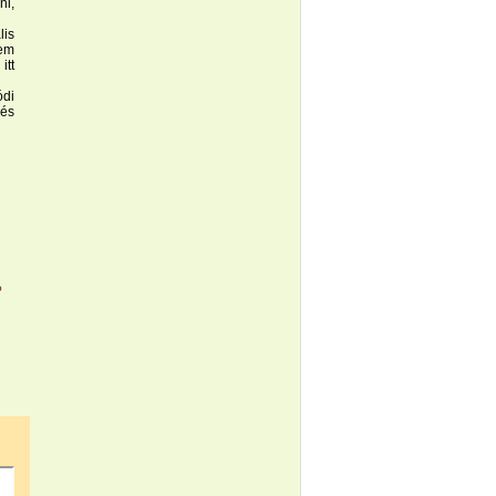
ni,
lis
nem
itt
ódi
 és
?