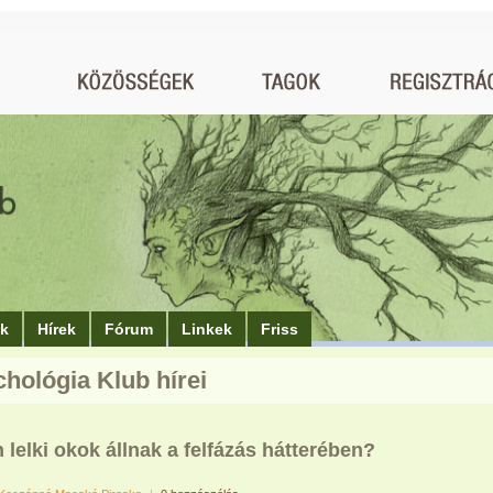
ók
Hírek
Fórum
Linkek
Friss
chológia Klub hírei
 lelki okok állnak a felfázás hátterében?