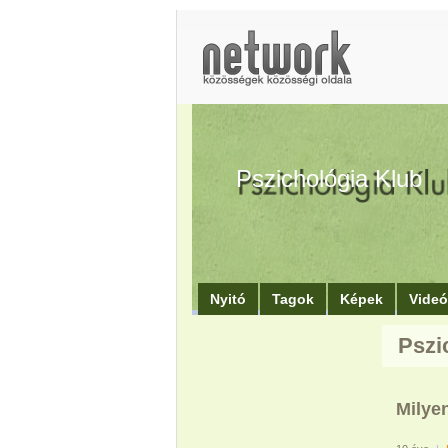
Pszichológia Klub
Nyitó
Tagok
Képek
Vide
Pszi
Milyen