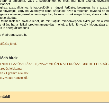
ártunk a társunkra, vagy a szerettünkre, és most már nem akarjuk elveszíte
 többet.
ghez, szexualitáshoz is kapcsolódik a húgyúti fertőzés, betegség: ha a szexuá
t elnyomjuk, vagy ha valamilyen okból sérültünk ezen a területen, továbbá ha 
gélni a nőiességünket, a nemiségünket, ha nem bízunk magunkban, akkor szintén 
het elakadás.
 természetesen sokféle lehet, de mint látjuk, mindenképpen akkor járunk a val
s útján, ha a fizikai problémamegoldás mellett a lelki tényezők kibogozására
a is energiát fordítunk.
tp://hajraegeszseg.hu
felfázás
lélek
lódó hírek:
NI KELL AZ ŐSZI FÁKAT IS, AVAGY MIT ÜZEN AZ ERDŐ AZ EMBERI LÉLEKRŐL
szedés lélektana
an 21 gramm a lélek?
lesz valaki nagylelkű?
táld!