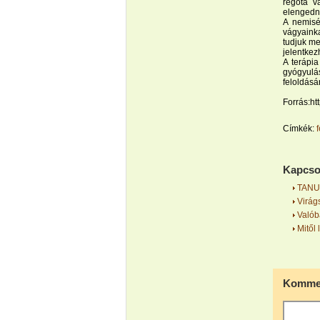
régóta v
elengedni
A nemisé
vágyainka
tudjuk me
jelentkez
A terápia
gyógyulá
feloldásár
Forrás:ht
Címkék:
Kapcso
TANUL
Virág
Valób
Mitől 
Kommen