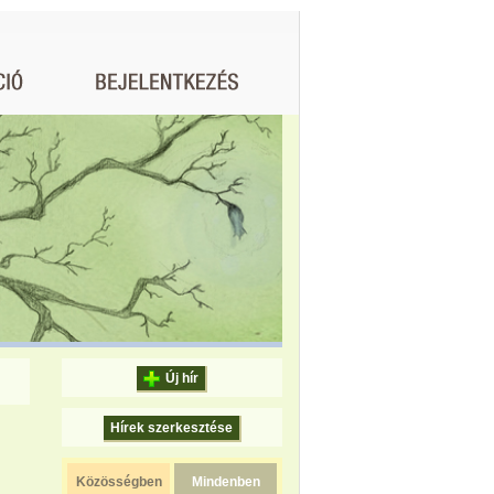
Új hír
Hírek szerkesztése
Közösségben
Mindenben