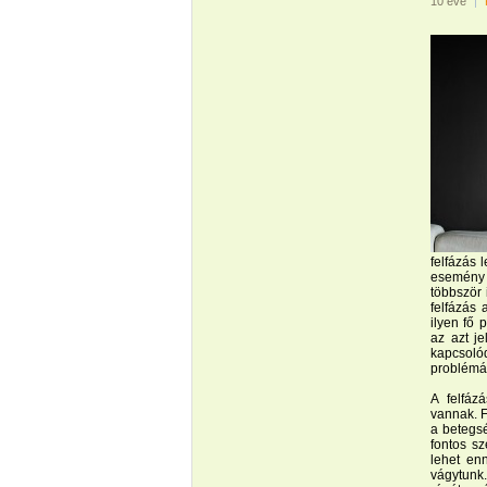
10 éve
|
felfázás 
esemény 
többször 
felfázás 
ilyen fő 
az azt je
kapcsoló
problémáit
A felfáz
vannak. F
a betegsé
fontos sz
lehet en
vágytunk.