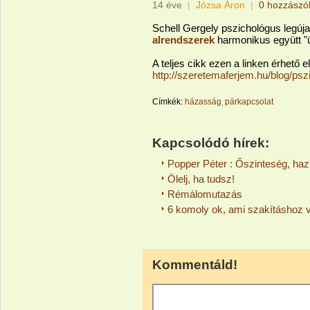
14 éve
|
Józsa Áron
|
0 hozzászó
Schell Gergely pszichológus legúj
alrendszerek
harmonikus együtt "
A teljes cikk ezen a linken érhető el
http://szeretemaferjem.hu/blog/ps
Címkék:
házasság
párkapcsolat
Kapcsolódó hírek:
Popper Péter : Őszinteség, haz
Ölelj, ha tudsz!
Rémálomutazás
6 komoly ok, ami szakításhoz 
Kommentáld!