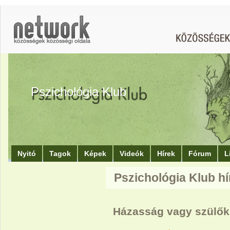
Pszichológia Klub
Nyitó
Tagok
Képek
Videók
Hírek
Fórum
L
Pszichológia Klub hí
Házasság vagy szülő