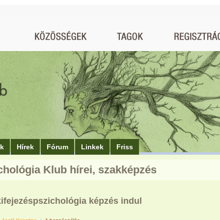
ók
Hírek
Fórum
Linkek
Friss
chológia Klub hírei, szakképzés
kifejezéspszichológia képzés indul