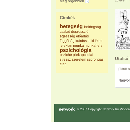
16 éve
|
Még régebbiek
Címkék
betegség
boldogság
család
depresszió
egészség
előadás
függőség
kutatás
lelki
lélek
lélektan
munka
munkahely
pszichológia
psziché
párkapcsolat
Utolsó
stressz
szerelem
szorongás
élet
[Törölt 
Nagyon
© 2007 Copyright Network.hu Minden j