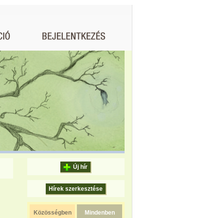
Új hír
Hírek szerkesztése
Közösségben
Mindenben