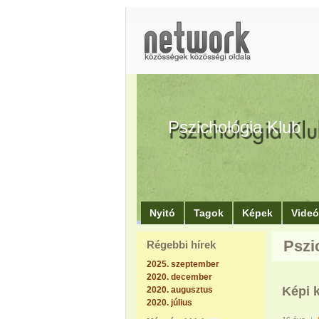
Pszichológia Klub
Nyitó
Tagok
Képek
Vide
Pszi
Régebbi hírek
2025. szeptember
2020. december
Képi 
2020. augusztus
2020. július