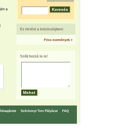
jén a
i
Ez történt a közösségben:
Friss események »
Szólj hozzá te is!
diaajánlat
Széchenyi Terv Pályázat
FAQ