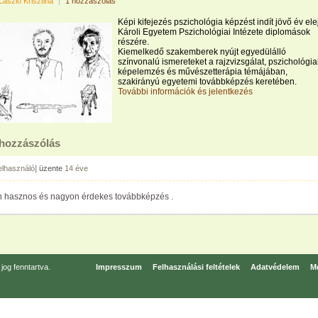
László Krisztina
|
1 hozzászólás
Képi kifejezés pszichológia képzést indít jövő év ele
Károli Egyetem Pszichológiai Intézete diplomások
részére.
Kiemelkedő szakemberek nyújt egyedülálló
színvonalú ismereteket a rajzvizsgálat, pszichológia
képelemzés és művészetterápia témájában,
szakirányú egyetemi továbbképzés keretében.
További információk és jelentkezés
 hozzászólás
felhasználó]
üzente
14 éve
 hasznos és nagyon érdekes továbbképzés .
og fenntartva.
Impresszum
Felhasználási feltételek
Adatvédelem
Mé