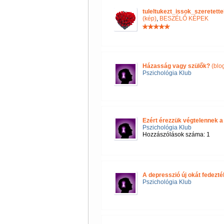
tuleltukezt_issok_szeretet
(kép)
,
BESZÉLŐ KÉPEK
Házasság vagy szülők?
(blo
Pszichológia Klub
Ezért érezzük végtelennek a
Pszichológia Klub
Hozzászólások száma: 1
A depresszió új okát fedezték
Pszichológia Klub