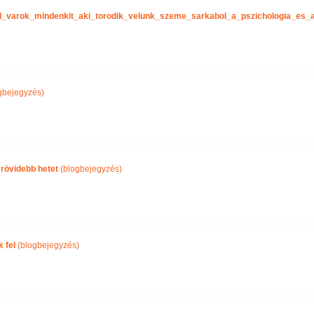
tel_varok_mindenkit_aki_torodik_velunk_szeme_sarkabol_a_pszichologia_es
gbejegyzés)
 rövidebb hetet
(blogbejegyzés)
 fel
(blogbejegyzés)