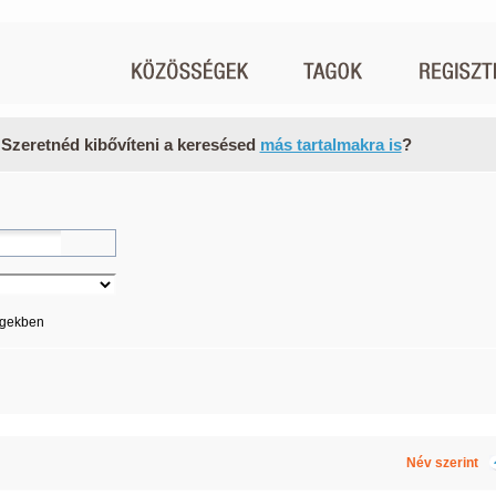
 Szeretnéd kibővíteni a keresésed
más tartalmakra is
?
égekben
Név szerint