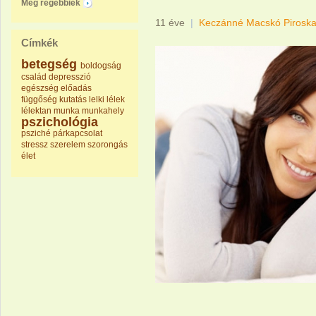
Még régebbiek
11 éve
|
Keczánné Macskó Pirosk
Címkék
betegség
boldogság
család
depresszió
egészség
előadás
függőség
kutatás
lelki
lélek
lélektan
munka
munkahely
pszichológia
psziché
párkapcsolat
stressz
szerelem
szorongás
élet