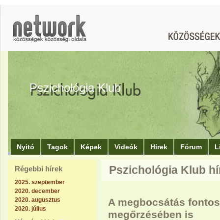
Pszichológia Klub
Nyitó
Tagok
Képek
Videók
Hírek
Fórum
L
Pszichológia Klub h
Régebbi hírek
2025. szeptember
2020. december
2020. augusztus
A megbocsátás fontos
2020. július
megőrzésében is