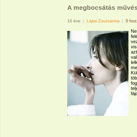
A megbocsátás művés
16 éve
|
Lajtai Zsuzsanna
|
0 hoz
Ne
fel
vez
vi
az
val
lel
me
Kü
tö
fog
tel
fáj