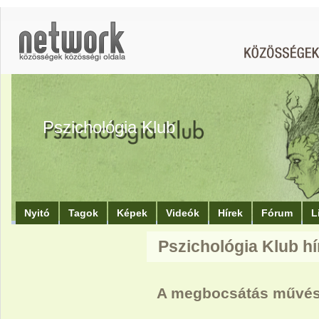
Pszichológia Klub
Nyitó
Tagok
Képek
Videók
Hírek
Fórum
L
Pszichológia Klub hí
A megbocsátás művés