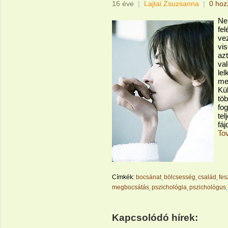
16 éve
|
Lajtai Zsuzsanna
|
0 hoz
Ne
fel
vez
vi
az
val
lel
me
Kü
tö
fog
tel
fáj
To
Címkék:
bocsánat
bölcsesség
család
fes
megbocsátás
pszichológia
pszichológus
Kapcsolódó hírek: