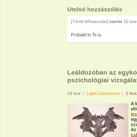
Utolsó hozzászólás
[Törölt felhasználó]
üzente
15 éve
Próbáld ki Te is.
Leáldozóban az egykor
pszichológiai vizsgál
16 éve
|
Lajtai Zsuzsanna
|
1 hoz
A W
el
te
eg
sz
Az
tud