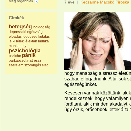
Még régebbiek
7 éve
|
Keczánné Macskó Piroska
Címkék
betegség
boldogság
depresszió
egészség
előadás
függőség
kutatás
lelki
lélek
lélektan
munka
munkahely
pszichológia
pánik
psziché
párkapcsolat
stressz
szerelem
szorongás
élet
hogy manapság a stressz életün
szabad elfogadnunk! A túl sok s
egészségünket.
Kevesen vannak közöttünk, akik 
rendelkeznek, hogy valamilyen
fordítani, akik minden akadályt 
úgy érzik, erősebbek lettek által