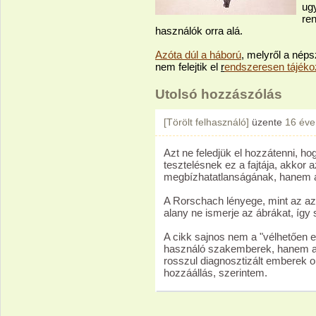
ug
re
használók orra alá.
Azóta dúl a háború
, melyről a néps
nem felejtik el
r
endszeresen tájékoz
Utolsó hozzászólás
[Törölt felhasználó]
üzente
16 éve
Azt ne feledjük el hozzátenni, ho
tesztelésnek ez a fajtája, akkor 
megbízhatatlanságának, hanem az
A Rorschach lényege, mint az az i
alany ne ismerje az ábrákat, így 
A cikk sajnos nem a "vélhetően e
használó szakemberek, hanem a t
rosszul diagnosztizált emberek or
hozzáállás, szerintem.