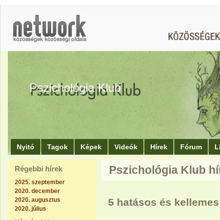
Pszichológia Klub
Nyitó
Tagok
Képek
Videók
Hírek
Fórum
L
Pszichológia Klub hí
Régebbi hírek
2025. szeptember
2020. december
2020. augusztus
5 hatásos és kellemes
2020. július