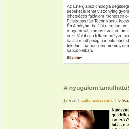
Az Energiapszichológia segitségé
sebeket is lehet viszonylag gyo
lehetséges fájdalom mentesen ol
Felszabasitás Technikának kösz
Én A bátyám halálát nem tudtam 
magammal, kamasz voltam amik
neki. Valahol a lelkem mélyén n
halála miatt pedig hasonló büntud
felodani ma már nem érzem, cs
kapcsolatban.
Előzmény
A nyugalom tanulható
17 éve
|
Lajtai Zsuzsanna
|
0 hoz
Katasztr
gondolkod
ismerős?
hibás men