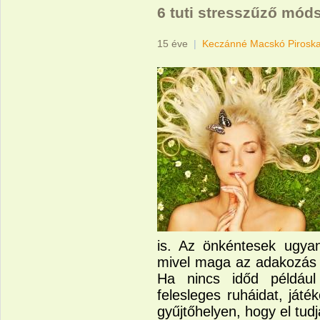
6 tuti stresszűző mód
15 éve
|
Keczánné Macskó Pirosk
is. Az önkéntesek ugyan
mivel maga az adakozás t
Ha nincs időd például 
felesleges ruháidat, játé
gyűjtőhelyen, hogy el tudj