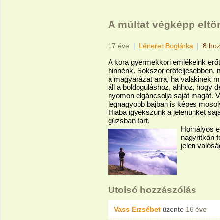
A múltat végképp eltör
17 éve
|
Lénerer Boglárka
|
8 hoz
A kora gyermekkori emlékeink erőte
hinnénk. Sokszor erőteljesebben, 
a magyarázat arra, ha valakinek mi
áll a boldoguláshoz, ahhoz, hogy de
nyomon elgáncsolja saját magát. Va
legnagyobb bajban is képes mosol
Hiába igyekszünk a jelenünket sajá
gúzsban tart.
Homályos em
nagyritkán f
jelen valóság
Utolsó hozzászólás
Vass Erzsébet
üzente
16 éve