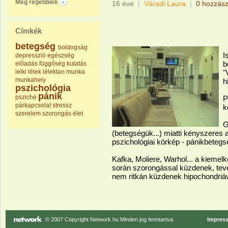
Még régebbiek
16 éve
|
Váradi Laura
|
0 hozzász
Címkék
betegség
boldogság
I
depresszió
egészség
b
előadás
függőség
kutatás
lelki
lélek
lélektan
munka
"
munkahely
h
pszichológia
pánik
psziché
P
párkapcsolat
stressz
k
szerelem
szorongás
élet
G
(betegségük...) miatti kényszeres
pszichológiai kórkép - pánikbetegs
Kafka, Moliere, Warhol... a kieme
során szorongással küzdenek, tevé
nem ritkán küzdenek hipochondriáv
© 2007 Copyright Network.hu Minden jog fenntartva.
Impres