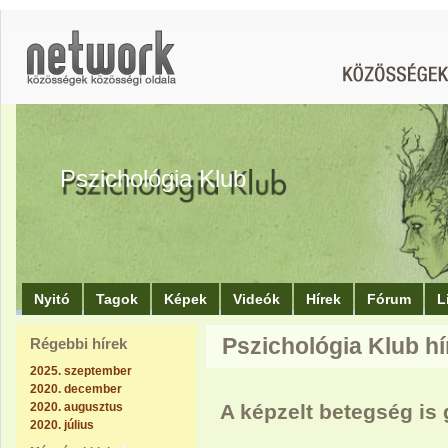
Pszichológia Klub
Nyitó
Tagok
Képek
Videók
Hírek
Fórum
L
Pszichológia Klub hí
Régebbi hírek
2025. szeptember
2020. december
2020. augusztus
A képzelt betegség is 
2020. július