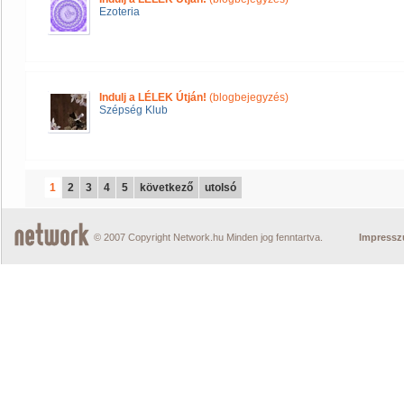
Ezoteria
Indulj a LÉLEK Útján!
(blogbejegyzés)
Szépség Klub
1
2
3
4
5
következő
utolsó
© 2007 Copyright Network.hu Minden jog fenntartva.
Impress