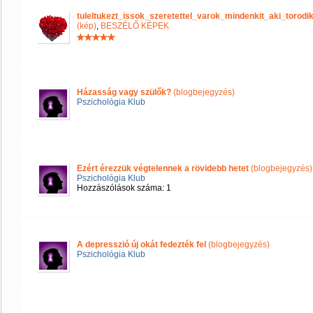
tuleltukezt_issok_szeretettel_varok_mindenkit_aki_tor
(kép)
,
BESZÉLŐ KÉPEK
Házasság vagy szülők?
(blogbejegyzés)
Pszichológia Klub
Ezért érezzük végtelennek a rövidebb hetet
(blogbejegyzés)
Pszichológia Klub
Hozzászólások száma: 1
A depresszió új okát fedezték fel
(blogbejegyzés)
Pszichológia Klub