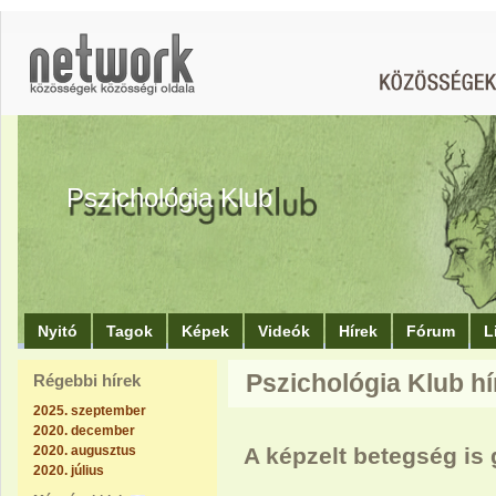
Pszichológia Klub
Nyitó
Tagok
Képek
Videók
Hírek
Fórum
L
Pszichológia Klub hí
Régebbi hírek
2025. szeptember
2020. december
2020. augusztus
A képzelt betegség is 
2020. július