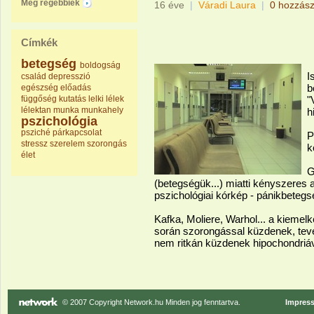
Még régebbiek
16 éve
|
Váradi Laura
|
0 hozzász
Címkék
betegség
boldogság
I
család
depresszió
b
egészség
előadás
függőség
kutatás
lelki
lélek
"
lélektan
munka
munkahely
h
pszichológia
psziché
párkapcsolat
P
stressz
szerelem
szorongás
k
élet
G
(betegségük...) miatti kényszeres
pszichológiai kórkép - pánikbetegs
Kafka, Moliere, Warhol... a kieme
során szorongással küzdenek, tevé
nem ritkán küzdenek hipochondriáv
© 2007 Copyright Network.hu Minden jog fenntartva.
Impres