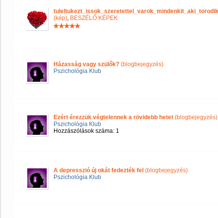
tuleltukezt_issok_szeretettel_varok_mindenkit_aki_tor
(kép)
,
BESZÉLŐ KÉPEK
Házasság vagy szülők?
(blogbejegyzés)
Pszichológia Klub
Ezért érezzük végtelennek a rövidebb hetet
(blogbejegyzés)
Pszichológia Klub
Hozzászólások száma: 1
A depresszió új okát fedezték fel
(blogbejegyzés)
Pszichológia Klub