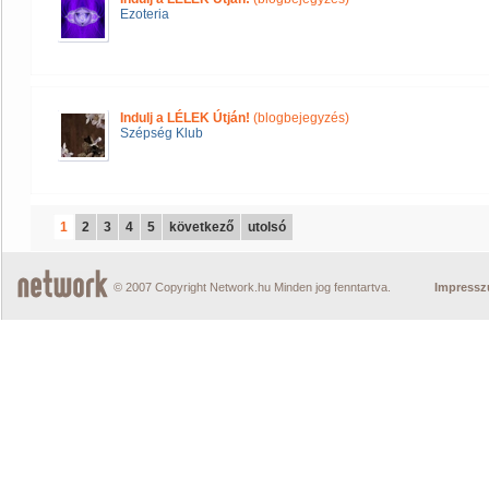
Ezoteria
Indulj a LÉLEK Útján!
(blogbejegyzés)
Szépség Klub
1
2
3
4
5
következő
utolsó
© 2007 Copyright Network.hu Minden jog fenntartva.
Impress