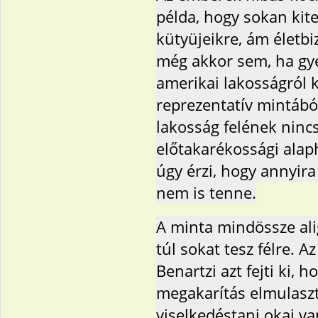
példa, hogy sokan kite
kütyüjeikre, ám életb
még akkor sem, ha gye
amerikai lakosságról k
reprezentatív mintából
lakosság felének ninc
előtakarékossági alap
úgy érzi, hogy annyira
nem is tenne.
A minta mindössze alig
túl sokat tesz félre. 
Benartzi azt fejti ki, 
megakarítás elmulasz
viselkedéstani okai v