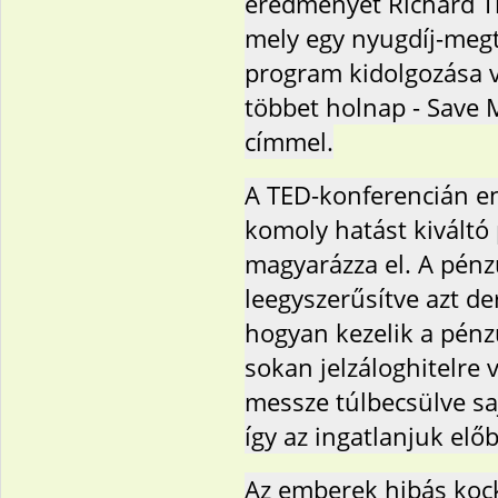
eredményét Richard Th
mely egy nyugdíj-megt
program kidolgozása 
többet holnap - Save
címmel.
A TED-konferencián e
komoly hatást kiváltó
magyarázza el. A pénz
leegyszerűsítve azt de
hogyan kezelik a pén
sokan jelzáloghitelre 
messze túlbecsülve saj
így az ingatlanjuk elő
Az emberek hibás koc