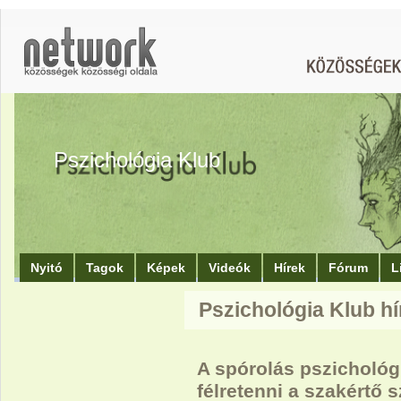
Pszichológia Klub
Nyitó
Tagok
Képek
Videók
Hírek
Fórum
L
Pszichológia Klub hí
A spórolás pszichológi
félretenni a szakértő s