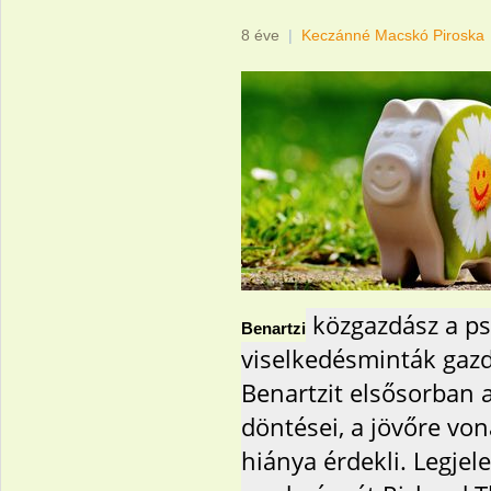
8 éve
|
Keczánné Macskó Piroska
közgazdász a ps
Benartzi
viselkedésminták gazda
Benartzit elsősorban
döntései, a jövőre vona
hiánya érdekli. Legjel