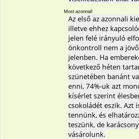
Most azonnal!
Az első az azonnali ki
illetve ehhez kapcsoló
jelen felé irányuló el
önkontroll nem a jöv
jelenben. Ha embereke
következő héten tart
szünetében banánt va
enni, 74%-uk azt mon
kísérlet szerint élesb
csokoládét eszik. Azt i
tennünk, és elhatároz
teszünk, de karácsony
vásárolunk.