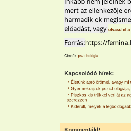
inkább nem jelölnek b
mert az ellenkezője er
harmadik ok megismer
előadást, vagy
olvasd el a
Forrás:
https://femina
Címkék:
pszichológia
Kapcsolódó hírek:
Életünk apró örömei, avagy mi 
Gyermekrajzok pszichológiája, a
Piszkos kis trükkel veri át az 
szerezzen
Kiderült, melyek a legboldogab
Kommentáld!