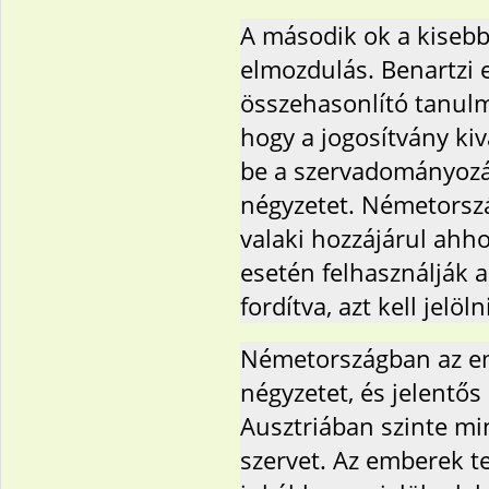
A második ok a kisebb 
elmozdulás. Benartzi 
összehasonlító tanulmá
hogy a jogosítvány kiv
be a szervadományozás
négyzetet. Németorszá
valaki hozzájárul ahh
esetén felhasználják a
fordítva, azt kell jelö
Németországban az em
négyzetet, és jelentő
Ausztriában szinte m
szervet. Az emberek 